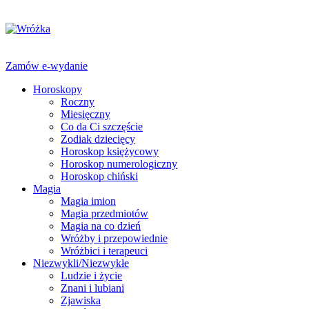
Zamów e-wydanie
Horoskopy
Roczny
Miesięczny
Co da Ci szczęście
Zodiak dziecięcy
Horoskop księżycowy
Horoskop numerologiczny
Horoskop chiński
Magia
Magia imion
Magia przedmiotów
Magia na co dzień
Wróżby i przepowiednie
Wróżbici i terapeuci
Niezwykli/Niezwykłe
Ludzie i życie
Znani i lubiani
Zjawiska