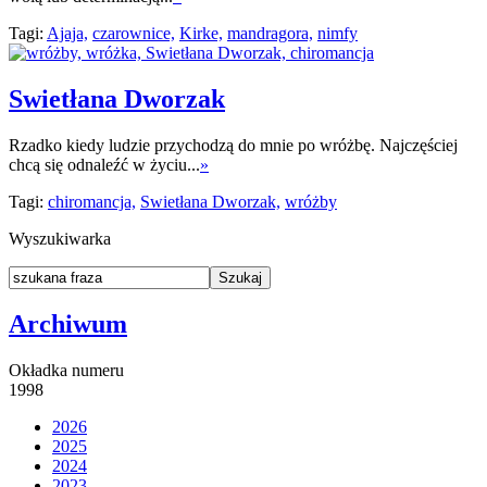
Tagi:
Ajaja,
czarownice,
Kirke,
mandragora,
nimfy
Swietłana Dworzak
Rzadko kiedy ludzie przychodzą do mnie po wróżbę. Najczęściej
chcą się odnaleźć w życiu...
»
Tagi:
chiromancja,
Swietłana Dworzak,
wróżby
Wyszukiwarka
Archiwum
Okładka numeru
1998
2026
2025
2024
2023