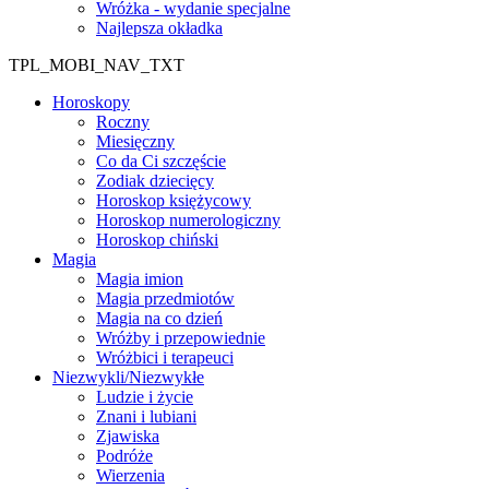
Wróżka - wydanie specjalne
Najlepsza okładka
TPL_MOBI_NAV_TXT
Horoskopy
Roczny
Miesięczny
Co da Ci szczęście
Zodiak dziecięcy
Horoskop księżycowy
Horoskop numerologiczny
Horoskop chiński
Magia
Magia imion
Magia przedmiotów
Magia na co dzień
Wróżby i przepowiednie
Wróżbici i terapeuci
Niezwykli/Niezwykłe
Ludzie i życie
Znani i lubiani
Zjawiska
Podróże
Wierzenia