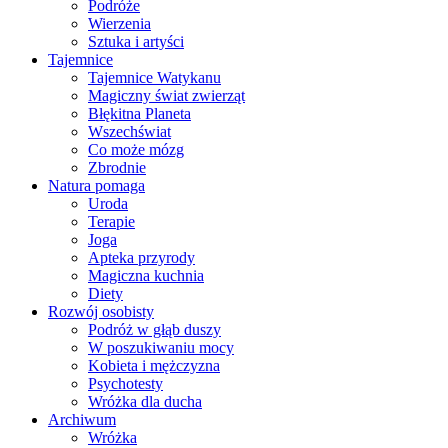
Podróże
Wierzenia
Sztuka i artyści
Tajemnice
Tajemnice Watykanu
Magiczny świat zwierząt
Błękitna Planeta
Wszechświat
Co może mózg
Zbrodnie
Natura pomaga
Uroda
Terapie
Joga
Apteka przyrody
Magiczna kuchnia
Diety
Rozwój osobisty
Podróż w głąb duszy
W poszukiwaniu mocy
Kobieta i mężczyzna
Psychotesty
Wróżka dla ducha
Archiwum
Wróżka