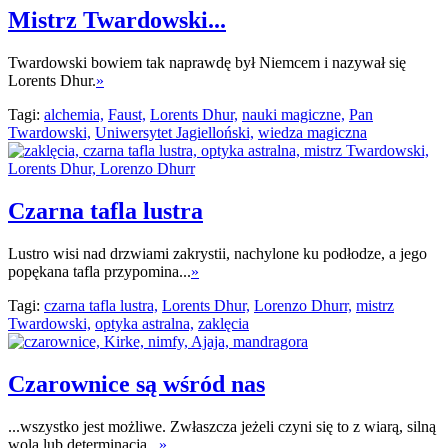
Mistrz Twardowski...
Twardowski bowiem tak naprawdę był Niemcem i nazywał się
Lorents Dhur.
»
Tagi:
alchemia,
Faust,
Lorents Dhur,
nauki magiczne,
Pan
Twardowski,
Uniwersytet Jagielloński,
wiedza magiczna
Czarna tafla lustra
Lustro wisi nad drzwiami zakrystii, nachylone ku podłodze, a jego
popękana tafla przypomina...
»
Tagi:
czarna tafla lustra,
Lorents Dhur,
Lorenzo Dhurr,
mistrz
Twardowski,
optyka astralna,
zaklęcia
Czarownice są wśród nas
...wszystko jest możliwe. Zwłaszcza jeżeli czyni się to z wiarą, silną
wolą lub determinacją...
»