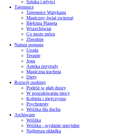
Sztuka i artyści
Tajemnice
Tajemnice Watykanu
Magiczny świat zwierząt
Błękitna Planeta
Wszechświat
Co może mózg
Zbrodnie
Natura pomaga
Uroda
Terapie
Joga
Apteka przyrody
Magiczna kuchnia
Diety
Rozwój osobisty
Podróż w głąb duszy
W poszukiwaniu mocy
Kobieta i mężczyzna
Psychotesty
Wróżka dla ducha
Archiwum
Wróżka
Wróżka - wydanie specjalne
Najlepsza okładka