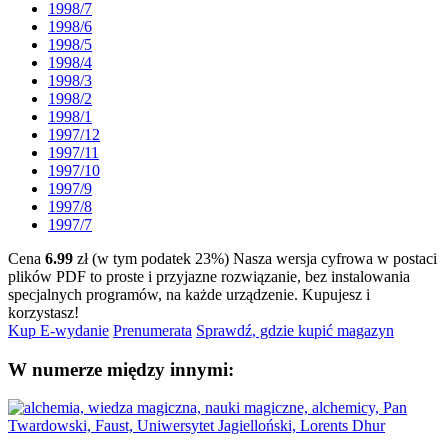
1998/7
1998/6
1998/5
1998/4
1998/3
1998/2
1998/1
1997/12
1997/11
1997/10
1997/9
1997/8
1997/7
Cena
6.99
zł (w tym podatek 23%)
Nasza wersja cyfrowa w postaci
plików PDF to proste i przyjazne rozwiązanie, bez instalowania
specjalnych programów, na każde urządzenie.
Kupujesz i
korzystasz!
Kup E-wydanie
Prenumerata
Sprawdź, gdzie kupić magazyn
W numerze między innymi: