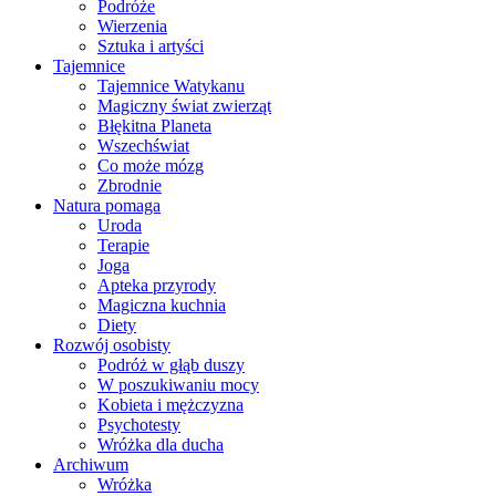
Podróże
Wierzenia
Sztuka i artyści
Tajemnice
Tajemnice Watykanu
Magiczny świat zwierząt
Błękitna Planeta
Wszechświat
Co może mózg
Zbrodnie
Natura pomaga
Uroda
Terapie
Joga
Apteka przyrody
Magiczna kuchnia
Diety
Rozwój osobisty
Podróż w głąb duszy
W poszukiwaniu mocy
Kobieta i mężczyzna
Psychotesty
Wróżka dla ducha
Archiwum
Wróżka