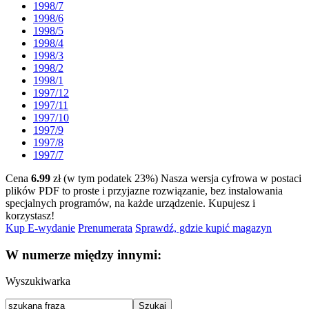
1998/7
1998/6
1998/5
1998/4
1998/3
1998/2
1998/1
1997/12
1997/11
1997/10
1997/9
1997/8
1997/7
Cena
6.99
zł (w tym podatek 23%)
Nasza wersja cyfrowa w postaci
plików PDF to proste i przyjazne rozwiązanie, bez instalowania
specjalnych programów, na każde urządzenie.
Kupujesz i
korzystasz!
Kup E-wydanie
Prenumerata
Sprawdź, gdzie kupić magazyn
W numerze między innymi:
Wyszukiwarka