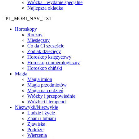
Wróżka - wydanie specjalne
Najlepsza okładka
TPL_MOBI_NAV_TXT
Horoskopy
Roczny
Miesięczny
Co da Ci szczęście
Zodiak dziecięcy
Horoskop księżycowy
Horoskop numerologiczny
Horoskop chiński
Magia
Magia imion
Magia przedmiotów
Magia na co dzień
Wróżby i przepowiednie
Wróżbici i terapeuci
Niezwykli/Niezwykłe
Ludzie i życie
Znani i lubiani
Zjawiska
Podróże
Wierzenia