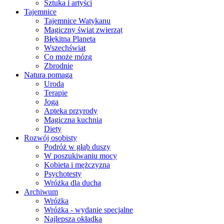
Sztuka i artyści
Tajemnice
Tajemnice Watykanu
Magiczny świat zwierząt
Błękitna Planeta
Wszechświat
Co może mózg
Zbrodnie
Natura pomaga
Uroda
Terapie
Joga
Apteka przyrody
Magiczna kuchnia
Diety
Rozwój osobisty
Podróż w głąb duszy
W poszukiwaniu mocy
Kobieta i mężczyzna
Psychotesty
Wróżka dla ducha
Archiwum
Wróżka
Wróżka - wydanie specjalne
Najlepsza okładka