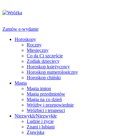
Zamów e-wydanie
Horoskopy
Roczny
Miesięczny
Co da Ci szczęście
Zodiak dziecięcy
Horoskop księżycowy
Horoskop numerologiczny
Horoskop chiński
Magia
Magia imion
Magia przedmiotów
Magia na co dzień
Wróżby i przepowiednie
Wróżbici i terapeuci
Niezwykli/Niezwykłe
Ludzie i życie
Znani i lubiani
Zjawiska