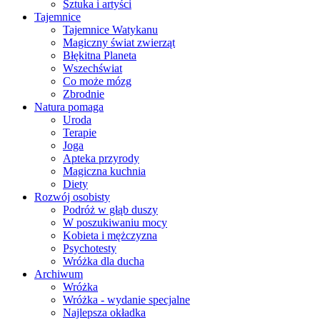
Sztuka i artyści
Tajemnice
Tajemnice Watykanu
Magiczny świat zwierząt
Błękitna Planeta
Wszechświat
Co może mózg
Zbrodnie
Natura pomaga
Uroda
Terapie
Joga
Apteka przyrody
Magiczna kuchnia
Diety
Rozwój osobisty
Podróż w głąb duszy
W poszukiwaniu mocy
Kobieta i mężczyzna
Psychotesty
Wróżka dla ducha
Archiwum
Wróżka
Wróżka - wydanie specjalne
Najlepsza okładka