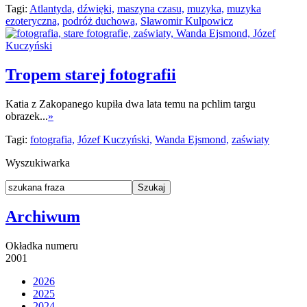
Tagi:
Atlantyda,
dźwięki,
maszyna czasu,
muzyka,
muzyka
ezoteryczna,
podróż duchowa,
Sławomir Kulpowicz
Tropem starej fotografii
Katia z Zakopanego kupiła dwa lata temu na pchlim targu
obrazek...
»
Tagi:
fotografia,
Józef Kuczyński,
Wanda Ejsmond,
zaświaty
Wyszukiwarka
Archiwum
Okładka numeru
2001
2026
2025
2024