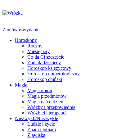
Zamów e-wydanie
Horoskopy
Roczny
Miesięczny
Co da Ci szczęście
Zodiak dziecięcy
Horoskop księżycowy
Horoskop numerologiczny
Horoskop chiński
Magia
Magia imion
Magia przedmiotów
Magia na co dzień
Wróżby i przepowiednie
Wróżbici i terapeuci
Niezwykli/Niezwykłe
Ludzie i życie
Znani i lubiani
Zjawiska