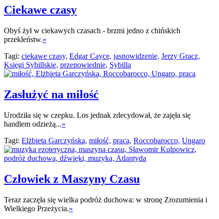
Ciekawe czasy
Obyś żył w ciekawych czasach - brzmi jedno z chińskich
przekleństw.
»
Tagi:
ciekawe czasy,
Edgar Cayce,
jasnowidzenie,
Jerzy Gracz,
Księgi Sybillskie,
przepowiednie,
Sybilla
Zasłużyć na miłość
Urodziła się w czepku. Los jednak zdecydował, że zajęła się
handlem odzieżą...
»
Tagi:
Elżbieta Garczyńska,
miłość,
praca,
Roccobarocco,
Ungaro
Człowiek z Maszyny Czasu
Teraz zaczęła się wielka podróż duchowa: w stronę Zrozumienia i
Wielkiego Przeżycia.
»