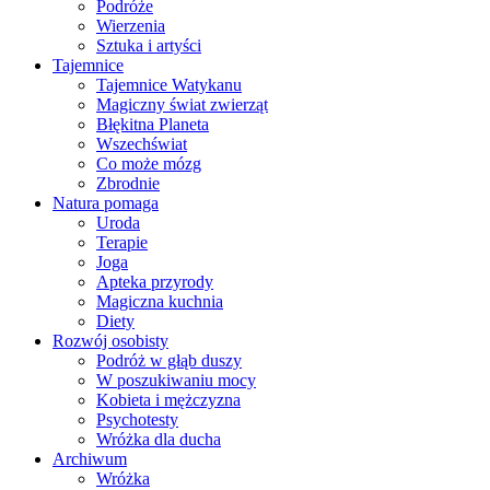
Podróże
Wierzenia
Sztuka i artyści
Tajemnice
Tajemnice Watykanu
Magiczny świat zwierząt
Błękitna Planeta
Wszechświat
Co może mózg
Zbrodnie
Natura pomaga
Uroda
Terapie
Joga
Apteka przyrody
Magiczna kuchnia
Diety
Rozwój osobisty
Podróż w głąb duszy
W poszukiwaniu mocy
Kobieta i mężczyzna
Psychotesty
Wróżka dla ducha
Archiwum
Wróżka