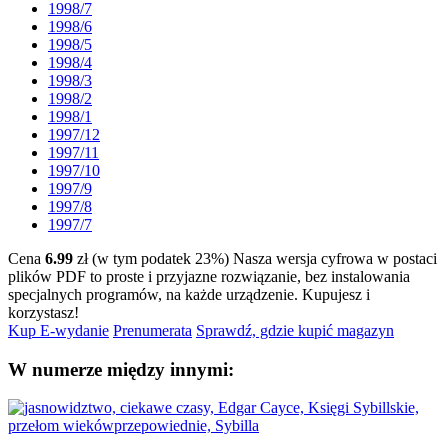
1998/7
1998/6
1998/5
1998/4
1998/3
1998/2
1998/1
1997/12
1997/11
1997/10
1997/9
1997/8
1997/7
Cena
6.99
zł (w tym podatek 23%)
Nasza wersja cyfrowa w postaci
plików PDF to proste i przyjazne rozwiązanie, bez instalowania
specjalnych programów, na każde urządzenie.
Kupujesz i
korzystasz!
Kup E-wydanie
Prenumerata
Sprawdź, gdzie kupić magazyn
W numerze między innymi: