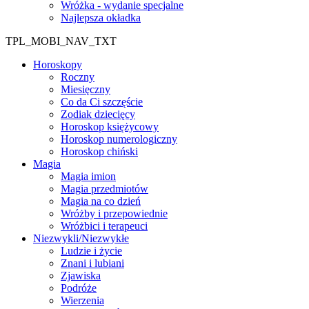
Wróżka - wydanie specjalne
Najlepsza okładka
TPL_MOBI_NAV_TXT
Horoskopy
Roczny
Miesięczny
Co da Ci szczęście
Zodiak dziecięcy
Horoskop księżycowy
Horoskop numerologiczny
Horoskop chiński
Magia
Magia imion
Magia przedmiotów
Magia na co dzień
Wróżby i przepowiednie
Wróżbici i terapeuci
Niezwykli/Niezwykłe
Ludzie i życie
Znani i lubiani
Zjawiska
Podróże
Wierzenia