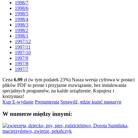
1998/7
1998/6
1998/5
1998/4
1998/3
1998/2
1998/1
1997/12
1997/11
1997/10
1997/9
1997/8
1997/7
Cena
6.99
zł (w tym podatek 23%)
Nasza wersja cyfrowa w postaci
plików PDF to proste i przyjazne rozwiązanie, bez instalowania
specjalnych programów, na każde urządzenie.
Kupujesz i
korzystasz!
Kup E-wydanie
Prenumerata
Sprawdź, gdzie kupić magazyn
W numerze między innymi: