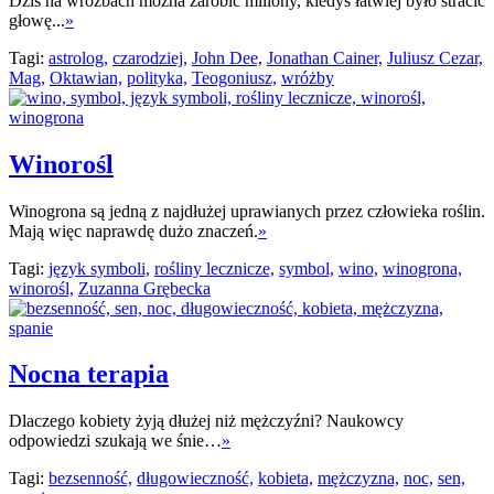
Dziś na wróżbach można zarobić miliony, kiedyś łatwiej było stracić
głowę...
»
Tagi:
astrolog,
czarodziej,
John Dee,
Jonathan Cainer,
Juliusz Cezar,
Mag,
Oktawian,
polityka,
Teogoniusz,
wróżby
Winorośl
Winogrona są jedną z najdłużej uprawianych przez człowieka roślin.
Mają więc naprawdę dużo znaczeń.
»
Tagi:
język symboli,
rośliny lecznicze,
symbol,
wino,
winogrona,
winorośl,
Zuzanna Grębecka
Nocna terapia
Dlaczego kobiety żyją dłużej niż mężczyźni? Naukowcy
odpowiedzi szukają we śnie…
»
Tagi:
bezsenność,
długowieczność,
kobieta,
mężczyzna,
noc,
sen,