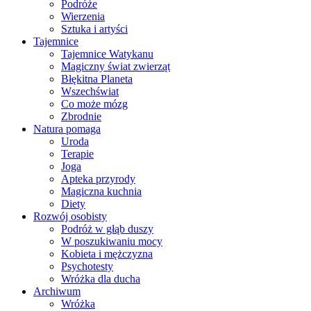
Podróże
Wierzenia
Sztuka i artyści
Tajemnice
Tajemnice Watykanu
Magiczny świat zwierząt
Błękitna Planeta
Wszechświat
Co może mózg
Zbrodnie
Natura pomaga
Uroda
Terapie
Joga
Apteka przyrody
Magiczna kuchnia
Diety
Rozwój osobisty
Podróż w głąb duszy
W poszukiwaniu mocy
Kobieta i mężczyzna
Psychotesty
Wróżka dla ducha
Archiwum
Wróżka