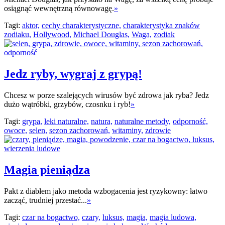
osiągnąć wewnętrzną równowagę.
»
Tagi:
aktor,
cechy charakterystyczne,
charakterystyka znaków
zodiaku,
Hollywood,
Michael Douglas,
Waga,
zodiak
Jedz ryby, wygraj z grypą!
Chcesz w porze szalejących wirusów być zdrowa jak ryba? Jedz
dużo wątróbki, grzybów, czosnku i ryb!
»
Tagi:
grypa,
leki naturalne,
natura,
naturalne metody,
odporność,
owoce,
selen,
sezon zachorowań,
witaminy,
zdrowie
Magia pieniądza
Pakt z diabłem jako metoda wzbogacenia jest ryzykowny: łatwo
zacząć, trudniej przestać...
»
Tagi:
czar na bogactwo,
czary,
luksus,
magia,
magia ludowa,