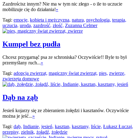
Zazdrościsz innym? Nie ma w tym nic złego - o ile to uczucie
mobilizuje cię do działania!
»
Tagi:
emocje,
kobieta i mężczyzna,
natura,
psychologia,
terapia,
uczucia,
uroda,
zazdrość,
złość,
Zuzanna Celmer
Kumpel bez pudła
Chcesz przygarnąć psa ze schroniska? Oczywiście!! Byle to był
przemyślany ruch...
»
Tagi:
adopcja zwierząt,
magiczny świat zwierząt,
pies,
zwierzę,
zwierzęta domowe
Dąb na ząb
Jesień kojarzy się ze zbieraniem żołędzi i kasztanów. Oczywiście
można je jeść...
»
Tagi:
dąb,
Indianie,
jesień,
kasztan,
kasztany,
liście,
Łukasz Łuczaj,
przepisy,
zielnik,
żołądź,
żołędzie