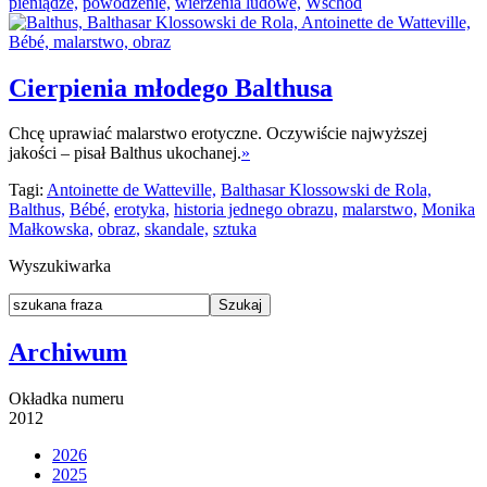
pieniądze,
powodzenie,
wierzenia ludowe,
Wschód
Cierpienia młodego Balthusa
Chcę uprawiać malarstwo erotyczne. Oczywiście najwyższej
jakości – pisał Balthus ukochanej.
»
Tagi:
Antoinette de Watteville,
Balthasar Klossowski de Rola,
Balthus,
Bébé,
erotyka,
historia jednego obrazu,
malarstwo,
Monika
Małkowska,
obraz,
skandale,
sztuka
Wyszukiwarka
Archiwum
Okładka numeru
2012
2026
2025