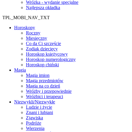
Wróżka - wydanie specjalne
Najlepsza okładka
TPL_MOBI_NAV_TXT
Horoskopy
Roczny
Miesięczny
Co da Ci szczęście
Zodiak dziecięcy
Horoskop księżycowy
Horoskop numerologiczny
Horoskop chiński
Magia
Magia imion
Magia przedmiotów
Magia na co dzień
Wróżby i przepowiednie
Wróżbici i terapeuci
Niezwykli/Niezwykłe
Ludzie i życie
Znani i lubiani
Zjawiska
Podróże
Wierzenia