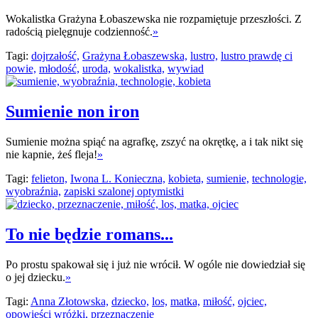
Wokalistka Grażyna Łobaszewska nie rozpamiętuje przeszłości. Z
radością pielęgnuje codzienność.
»
Tagi:
dojrzałość,
Grażyna Łobaszewska,
lustro,
lustro prawdę ci
powie,
młodość,
uroda,
wokalistka,
wywiad
Sumienie non iron
Sumienie można spiąć na agrafkę, zszyć na okrętkę, a i tak nikt się
nie kapnie, żeś fleja!
»
Tagi:
felieton,
Iwona L. Konieczna,
kobieta,
sumienie,
technologie,
wyobraźnia,
zapiski szalonej optymistki
To nie będzie romans...
Po prostu spakował się i już nie wrócił. W ogóle nie dowiedział się
o jej dziecku.
»
Tagi:
Anna Złotowska,
dziecko,
los,
matka,
miłość,
ojciec,
opowieści wróżki,
przeznaczenie