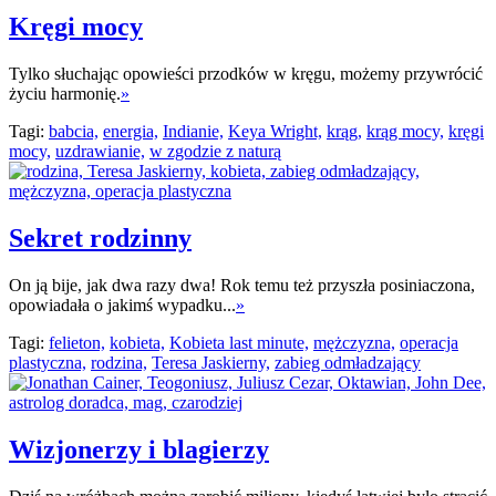
Kręgi mocy
Tylko słuchając opowieści przodków w kręgu, możemy przywrócić
życiu harmonię.
»
Tagi:
babcia,
energia,
Indianie,
Keya Wright,
krąg,
krąg mocy,
kręgi
mocy,
uzdrawianie,
w zgodzie z naturą
Sekret rodzinny
On ją bije, jak dwa razy dwa! Rok temu też przyszła posiniaczona,
opowiadała o jakimś wypadku...
»
Tagi:
felieton,
kobieta,
Kobieta last minute,
mężczyzna,
operacja
plastyczna,
rodzina,
Teresa Jaskierny,
zabieg odmładzający
Wizjonerzy i blagierzy