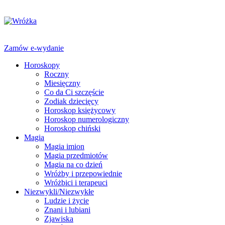
Zamów e-wydanie
Horoskopy
Roczny
Miesięczny
Co da Ci szczęście
Zodiak dziecięcy
Horoskop księżycowy
Horoskop numerologiczny
Horoskop chiński
Magia
Magia imion
Magia przedmiotów
Magia na co dzień
Wróżby i przepowiednie
Wróżbici i terapeuci
Niezwykli/Niezwykłe
Ludzie i życie
Znani i lubiani
Zjawiska