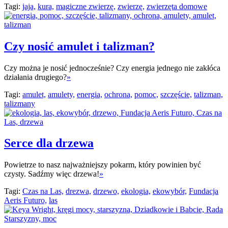
Tagi:
jaja,
kura,
magiczne zwierzę,
zwierzę,
zwierzęta domowe
Czy nosić amulet i talizman?
Czy można je nosić jednocześnie? Czy energia jednego nie zakłóca
działania drugiego?
»
Tagi:
amulet,
amulety,
energia,
ochrona,
pomoc,
szczęście,
talizman,
talizmany
Serce dla drzewa
Powietrze to nasz najważniejszy pokarm, który powinien być
czysty. Sadźmy więc drzewa!
»
Tagi:
Czas na Las,
drezwa,
drzewo,
ekologia,
ekowybór,
Fundacja
Aeris Futuro,
las