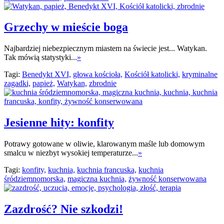
Grzechy w mieście boga
Najbardziej niebezpiecznym miastem na świecie jest... Watykan.
Tak mówią statystyki...
»
Tagi:
Benedykt XVI,
głowa kościoła,
Kościół katolicki,
kryminalne
zagadki,
papież,
Watykan,
zbrodnie
Jesienne hity: konfity
Potrawy gotowane w oliwie, klarowanym maśle lub domowym
smalcu w niezbyt wysokiej temperaturze...
»
Tagi:
konfity,
kuchnia,
kuchnia francuska,
kuchnia
śródziemnomorska,
magiczna kuchnia,
żywność konserwowana
Zazdrość? Nie szkodzi!