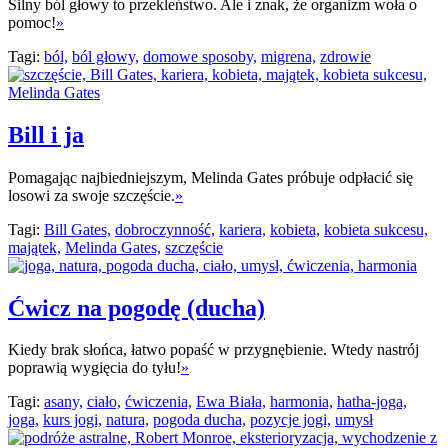
Silny ból głowy to przekleństwo. Ale i znak, że organizm woła o
pomoc!
»
Tagi:
ból,
ból głowy,
domowe sposoby,
migrena,
zdrowie
Bill i ja
Pomagając najbiedniejszym, Melinda Gates próbuje odpłacić się
losowi za swoje szczęście.
»
Tagi:
Bill Gates,
dobroczynność,
kariera,
kobieta,
kobieta sukcesu,
majątek,
Melinda Gates,
szczęście
Ćwicz na pogodę (ducha)
Kiedy brak słońca, łatwo popaść w przygnębienie. Wtedy nastrój
poprawią wygięcia do tyłu!
»
Tagi:
asany,
ciało,
ćwiczenia,
Ewa Biała,
harmonia,
hatha-joga,
joga,
kurs jogi,
natura,
pogoda ducha,
pozycje jogi,
umysł