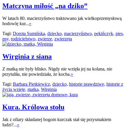
Matczyna miłość „na dziko”
W latach 80. macierzyństwo traktowano jak wielkoprzemysłową
hodowlę kur...
»
Tagi:
Dorota Sumińska,
dziecko,
macierzyństwo,
pekińczyk,
pies,
psy,
rodzicielstwo,
zwierzę,
zwierzęta
Wirginia z siana
Z matką nie były blisko. Nigdy nie wzięła jej na kolana, nie
przytuliła, nie powiedziała, że kocha.
»
Tagi:
Barbara Pietkiewicz,
dziecko,
historie prawdziwe,
historie z
życia wzięte,
matka,
Wirginia
Kura. Królowa stołu
Jak z ofiary składanej bogom kurczak stał się przysmakiem
ludzi?...
»