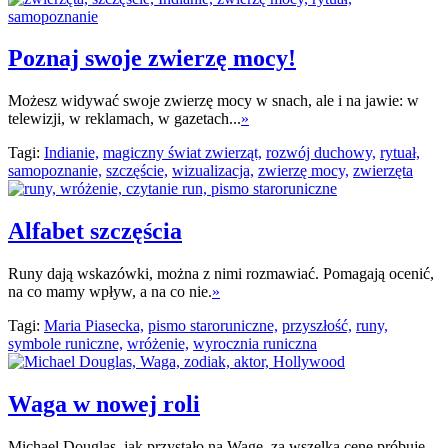
Poznaj swoje zwierzę mocy!
Możesz widywać swoje zwierzę mocy w snach, ale i na jawie: w
telewizji, w reklamach, w gazetach...
»
Tagi:
Indianie,
magiczny świat zwierząt,
rozwój duchowy,
rytuał,
samopoznanie,
szczęście,
wizualizacja,
zwierzę mocy,
zwierzęta
Alfabet szczęścia
Runy dają wskazówki, można z nimi rozmawiać. Pomagają ocenić,
na co mamy wpływ, a na co nie.
»
Tagi:
Maria Piasecka,
pismo staroruniczne,
przyszłość,
runy,
symbole runiczne,
wróżenie,
wyrocznia runiczna
Waga w nowej roli
Michael Douglas, jak przystało na Wagę, za wszelką cenę próbuje