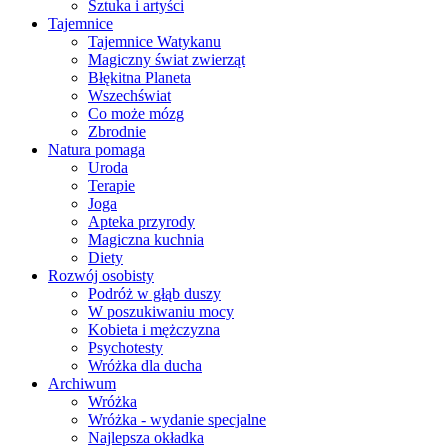
Sztuka i artyści
Tajemnice
Tajemnice Watykanu
Magiczny świat zwierząt
Błękitna Planeta
Wszechświat
Co może mózg
Zbrodnie
Natura pomaga
Uroda
Terapie
Joga
Apteka przyrody
Magiczna kuchnia
Diety
Rozwój osobisty
Podróż w głąb duszy
W poszukiwaniu mocy
Kobieta i mężczyzna
Psychotesty
Wróżka dla ducha
Archiwum
Wróżka
Wróżka - wydanie specjalne
Najlepsza okładka