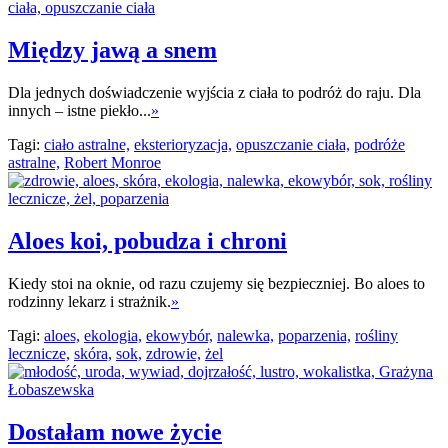
Między jawą a snem
Dla jednych doświadczenie wyjścia z ciała to podróż do raju. Dla
innych – istne piekło...
»
Tagi:
ciało astralne,
eksterioryzacja,
opuszczanie ciała,
podróże
astralne,
Robert Monroe
Aloes koi, pobudza i chroni
Kiedy stoi na oknie, od razu czujemy się bezpieczniej. Bo aloes to
rodzinny lekarz i strażnik.
»
Tagi:
aloes,
ekologia,
ekowybór,
nalewka,
poparzenia,
rośliny
lecznicze,
skóra,
sok,
zdrowie,
żel
Dostałam nowe życie