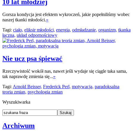
10 lat młodziej
Gorsza kondycja jest efektem wykroczeń, jakie popełniliśmy wobec
naszej tkanki młodości.
»
Tagi:
ciało,
eliksir młodości,
energia,
odmładzanie,
organizm,
tkanka
łączna,
układ odpornościowy
Nie ucz psa śpiewać
Rzeczywistość wokół nas, nawet jeśli wydaje się ciągle taka sama,
tak naprawdę zmienia się...
»
Tagi:
Arnold Beisser,
Frederick Perl,
motywacja,
paradoksalna
teoria zmian,
psychologia zmian
Wyszukiwarka
Archiwum