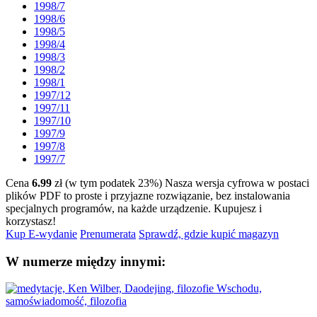
1998/7
1998/6
1998/5
1998/4
1998/3
1998/2
1998/1
1997/12
1997/11
1997/10
1997/9
1997/8
1997/7
Cena
6.99
zł (w tym podatek 23%)
Nasza wersja cyfrowa w postaci
plików PDF to proste i przyjazne rozwiązanie, bez instalowania
specjalnych programów, na każde urządzenie.
Kupujesz i
korzystasz!
Kup E-wydanie
Prenumerata
Sprawdź, gdzie kupić magazyn
W numerze między innymi: