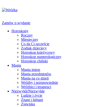
Zamów e-wydanie
Horoskopy
Roczny
Miesięczny
Co da Ci szczęście
Zodiak dziecięcy
Horoskop księżycowy
Horoskop numerologiczny
Horoskop chiński
Magia
Magia imion
Magia przedmiotów
Magia na co dzień
Wróżby i przepowiednie
Wróżbici i terapeuci
Niezwykli/Niezwykłe
Ludzie i życie
Znani i lubiani
Zjawiska