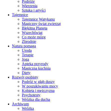
Podróże
Wierzenia
Sztuka i artyści
Tajemnice
Tajemnice Watykanu
Magiczny świat zwierząt
Błękitna Planeta
Wszechświat
Co może mózg
Zbrodnie
Natura pomaga
Uroda
Terapie
Joga
Apteka przyrody
Magiczna kuchnia
Diety
Rozwój osobisty
Podróż w głąb duszy
W poszukiwaniu mocy
Kobieta i mężczyzna
Psychotesty
Wróżka dla ducha
Archiwum
Wróżka