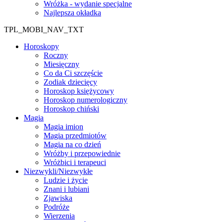
Wróżka - wydanie specjalne
Najlepsza okładka
TPL_MOBI_NAV_TXT
Horoskopy
Roczny
Miesięczny
Co da Ci szczęście
Zodiak dziecięcy
Horoskop księżycowy
Horoskop numerologiczny
Horoskop chiński
Magia
Magia imion
Magia przedmiotów
Magia na co dzień
Wróżby i przepowiednie
Wróżbici i terapeuci
Niezwykli/Niezwykłe
Ludzie i życie
Znani i lubiani
Zjawiska
Podróże
Wierzenia