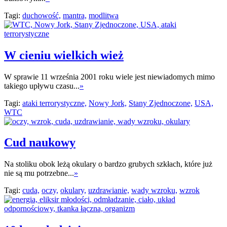
Tagi:
duchowość,
mantra,
modlitwa
W cieniu wielkich wież
W sprawie 11 września 2001 roku wiele jest niewiadomych mimo
takiego upływu czasu...
»
Tagi:
ataki terrorystyczne,
Nowy Jork,
Stany Zjednoczone,
USA,
WTC
Cud naukowy
Na stoliku obok leżą okulary o bardzo grubych szkłach, które już
nie są mu potrzebne...
»
Tagi:
cuda,
oczy,
okulary,
uzdrawianie,
wady wzroku,
wzrok