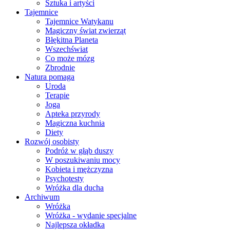
Sztuka i artyści
Tajemnice
Tajemnice Watykanu
Magiczny świat zwierząt
Błękitna Planeta
Wszechświat
Co może mózg
Zbrodnie
Natura pomaga
Uroda
Terapie
Joga
Apteka przyrody
Magiczna kuchnia
Diety
Rozwój osobisty
Podróż w głąb duszy
W poszukiwaniu mocy
Kobieta i mężczyzna
Psychotesty
Wróżka dla ducha
Archiwum
Wróżka
Wróżka - wydanie specjalne
Najlepsza okładka