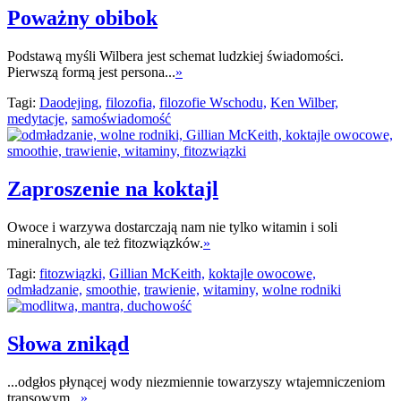
Poważny obibok
Podstawą myśli Wilbera jest schemat ludzkiej świadomości.
Pierwszą formą jest persona...
»
Tagi:
Daodejing,
filozofia,
filozofie Wschodu,
Ken Wilber,
medytacje,
samoświadomość
Zaproszenie na koktajl
Owoce i warzywa dostarczają nam nie tylko witamin i soli
mineralnych, ale też fitozwiązków.
»
Tagi:
fitozwiązki,
Gillian McKeith,
koktajle owocowe,
odmładzanie,
smoothie,
trawienie,
witaminy,
wolne rodniki
Słowa znikąd
...odgłos płynącej wody niezmiennie towarzyszy wtajemniczeniom
transowym...
»