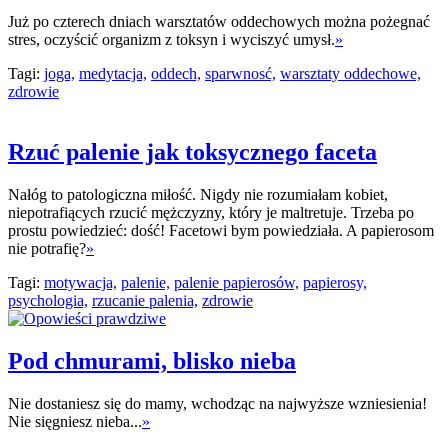
Już po czterech dniach warsztatów oddechowych można pożegnać
stres, oczyścić organizm z toksyn i wyciszyć umysł.
»
Tagi:
joga,
medytacja,
oddech,
sparwnosć,
warsztaty oddechowe,
zdrowie
Rzuć palenie jak toksycznego faceta
Nałóg to patologiczna miłość. Nigdy nie rozumiałam kobiet,
niepotrafiących rzucić mężczyzny, który je maltretuje. Trzeba po
prostu powiedzieć: dość! Facetowi bym powiedziała. A papierosom
nie potrafię?
»
Tagi:
motywacja,
palenie,
palenie papierosów,
papierosy,
psychologia,
rzucanie palenia,
zdrowie
Pod chmurami, blisko nieba
Nie dostaniesz się do mamy, wchodząc na najwyższe wzniesienia!
Nie sięgniesz nieba...
»