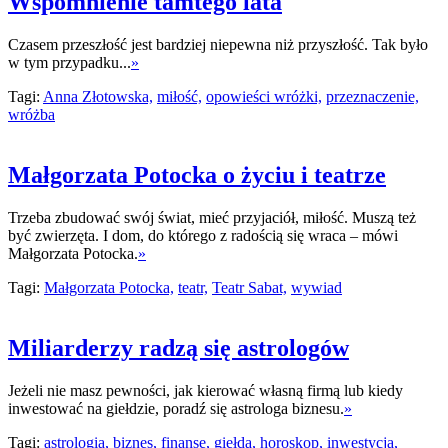
Wspomnienie tamtego lata
Czasem przeszłość jest bardziej niepewna niż przyszłość. Tak było
w tym przypadku...
»
Tagi:
Anna Złotowska,
miłość,
opowieści wróżki,
przeznaczenie,
wróżba
Małgorzata Potocka o życiu i teatrze
Trzeba zbudować swój świat, mieć przyjaciół, miłość. Muszą też
być zwierzęta. I dom, do którego z radością się wraca – mówi
Małgorzata Potocka.
»
Tagi:
Małgorzata Potocka,
teatr,
Teatr Sabat,
wywiad
Miliarderzy radzą się astrologów
Jeżeli nie masz pewności, jak kierować własną firmą lub kiedy
inwestować na giełdzie, poradź się astrologa biznesu.
»
Tagi:
astrologia,
biznes,
finanse,
giełda,
horoskop,
inwestycja,