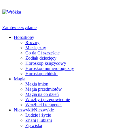
Zamów e-wydanie
Horoskopy
Roczny
Miesięczny
Co da Ci szczęście
Zodiak dziecięcy
Horoskop księżycowy
Horoskop numerologiczny
Horoskop chiński
Magia
Magia imion
Magia przedmiotów
Magia na co dzień
Wróżby i przepowiednie
Wróżbici i terapeuci
Niezwykli/Niezwykłe
Ludzie i życie
Znani i lubiani
Zjawiska