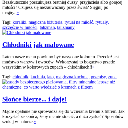
Bezskutecznie poszukujesz bratniej duszy, przyjaciela albo gorącej
miłości? Czujesz się niezauważany przez świat? Sięgnij po
magię...
»
Tagi:
koraliki,
magiczna biżuteria,
rytuał na miłość,
rytuały,
szczęście w miłości,
talizman,
talizmany
Chłodniki jak malowane
Latem nasze menu powinno być nasycone kolorem. Przecież jest
mnóstwo warzyw i owoców. Wykorzystaj to bogactwo przede
wszystkim w kolorowych zupach – chłodnikach!!
»
Tagi:
chłodnik,
kuchnia,
lato,
magiczna kuchnia,
przepisy,
zupa
Słońce bierze... i daje!
Mądre opalanie nie sprowadza się do wcierania kremu z filtrem. Jak
korzystać ze słońca, żeby nic nie stracić, a dużo zyskać? Sposobów
szukaj w naturze.
»