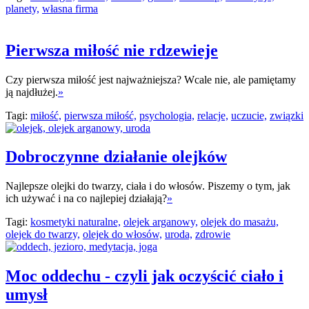
planety,
własna firma
Pierwsza miłość nie rdzewieje
Czy pierwsza miłość jest najważniejsza? Wcale nie, ale pamiętamy
ją najdłużej.
»
Tagi:
miłość,
pierwsza miłość,
psychologia,
relacje,
uczucie,
związki
Dobroczynne działanie olejków
Najlepsze olejki do twarzy, ciała i do włosów. Piszemy o tym, jak
ich używać i na co najlepiej działają?
»
Tagi:
kosmetyki naturalne,
olejek arganowy,
olejek do masażu,
olejek do twarzy,
olejek do włosów,
uroda,
zdrowie
Moc oddechu - czyli jak oczyścić ciało i
umysł