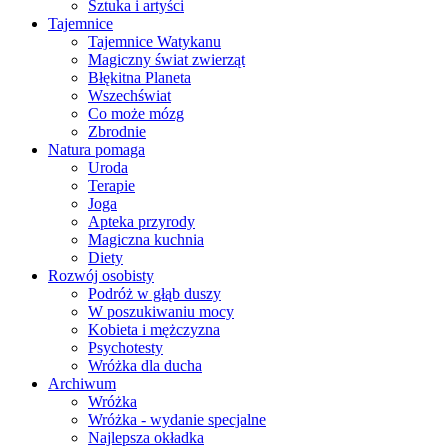
Sztuka i artyści
Tajemnice
Tajemnice Watykanu
Magiczny świat zwierząt
Błękitna Planeta
Wszechświat
Co może mózg
Zbrodnie
Natura pomaga
Uroda
Terapie
Joga
Apteka przyrody
Magiczna kuchnia
Diety
Rozwój osobisty
Podróż w głąb duszy
W poszukiwaniu mocy
Kobieta i mężczyzna
Psychotesty
Wróżka dla ducha
Archiwum
Wróżka
Wróżka - wydanie specjalne
Najlepsza okładka