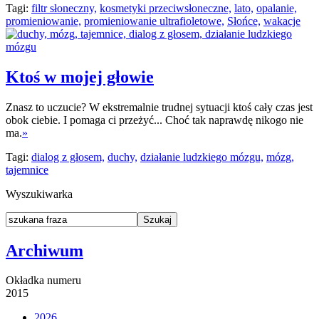
Tagi:
filtr słoneczny,
kosmetyki przeciwsłoneczne,
lato,
opalanie,
promieniowanie,
promieniowanie ultrafioletowe,
Słońce,
wakacje
Ktoś w mojej głowie
Znasz to uczucie? W ekstremalnie trudnej sytuacji ktoś cały czas jest
obok ciebie. I pomaga ci przeżyć... Choć tak naprawdę nikogo nie
ma.
»
Tagi:
dialog z głosem,
duchy,
działanie ludzkiego mózgu,
mózg,
tajemnice
Wyszukiwarka
Archiwum
Okładka numeru
2015
2026