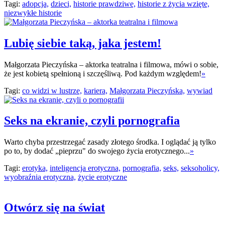
Tagi:
adopcja,
dzieci,
historie prawdziwe,
historie z życia wzięte,
niezwykłe historie
Lubię siebie taką, jaka jestem!
Małgorzata Pieczyńska – aktorka teatralna i filmowa, mówi o sobie,
że jest kobietą spełnioną i szczęśliwą. Pod każdym względem!
»
Tagi:
co widzi w lustrze,
kariera,
Małgorzata Pieczyńska,
wywiad
Seks na ekranie, czyli pornografia
Warto chyba przestrzegać zasady złotego środka. I oglądać ją tylko
po to, by dodać „pieprzu" do swojego życia erotycznego...
»
Tagi:
erotyka,
inteligencja erotyczna,
pornografia,
seks,
seksoholicy,
wyobraźnia erotyczna,
życie erotyczne
Otwórz się na świat