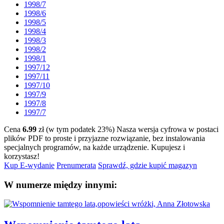
1998/7
1998/6
1998/5
1998/4
1998/3
1998/2
1998/1
1997/12
1997/11
1997/10
1997/9
1997/8
1997/7
Cena
6.99
zł (w tym podatek 23%)
Nasza wersja cyfrowa w postaci
plików PDF to proste i przyjazne rozwiązanie, bez instalowania
specjalnych programów, na każde urządzenie.
Kupujesz i
korzystasz!
Kup E-wydanie
Prenumerata
Sprawdź, gdzie kupić magazyn
W numerze między innymi: