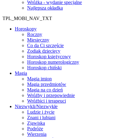
Wróżka - wydanie specjalne
Najlepsza okładka
TPL_MOBI_NAV_TXT
Horoskopy
Roczny
Miesięczny
Co da Ci szczęście
Zodiak dziecięcy
Horoskop księżycowy
Horoskop numerologiczny
Horoskop chiński
Magia
Magia imion
Magia przedmiotów
Magia na co dzień
Wróżby i przepowiednie
Wróżbici i terapeuci
Niezwykli/Niezwykłe
Ludzie i życie
Znani i lubiani
Zjawiska
Podróże
Wierzenia