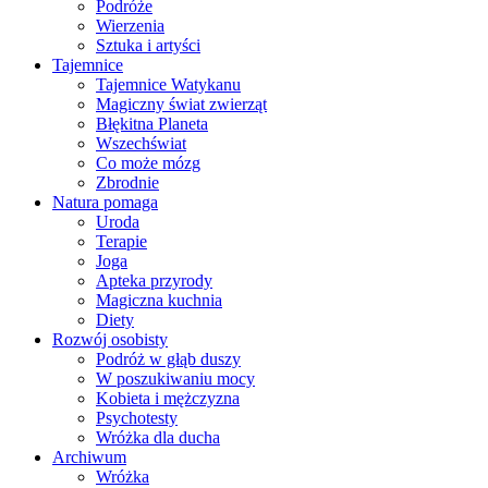
Podróże
Wierzenia
Sztuka i artyści
Tajemnice
Tajemnice Watykanu
Magiczny świat zwierząt
Błękitna Planeta
Wszechświat
Co może mózg
Zbrodnie
Natura pomaga
Uroda
Terapie
Joga
Apteka przyrody
Magiczna kuchnia
Diety
Rozwój osobisty
Podróż w głąb duszy
W poszukiwaniu mocy
Kobieta i mężczyzna
Psychotesty
Wróżka dla ducha
Archiwum
Wróżka