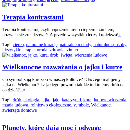
Terapia kontrastami
Terapia kontrastami, czyli naprzemiennym ciepłem i zimnem,
pozwala się zrelaksować. A przede wszystkim leczy i upiększa!
»
Tagi:
ciepło,
naturalne kuracje,
naturalne metody,
naturalne sposoby,
niezwykłe terapie,
uroda,
zdrowie,
zimno
Wielkanocne rozważania o jajku i kurze
Co symbolizują kurczaki w naszej kulturze? Dlaczego malujemy
jajka na Wielkanoc? I z jakiego powodu tak źle traktujemy drób na
co dzień?...
»
Tagi:
drób,
ekologia,
jajko,
jajo,
katarzynki,
kura,
ludowe wierzenia,
magia ludowa,
rolnictwo ekologiczne,
symbole,
Wielkanoc,
zwierzęta domowe
Planety, które dają moc i odwagę