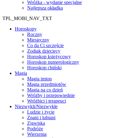
Wróżka - wydanie specjalne
Najlepsza okładka
TPL_MOBI_NAV_TXT
Horoskopy
Roczny
Miesięczny
Co da Ci szczęście
Zodiak dziecięcy
Horoskop księżycowy
Horoskop numerologiczny
Horoskop chiński
Magia
Magia imion
Magia przedmiotów
Magia na co dzień
Wróżby i przepowiednie
Wróżbici i terapeuci
Niezwykli/Niezwykłe
Ludzie i życie
Znani i lubiani
Zjawiska
Podróże
Wierzenia