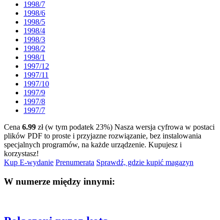
1998/7
1998/6
1998/5
1998/4
1998/3
1998/2
1998/1
1997/12
1997/11
1997/10
1997/9
1997/8
1997/7
Cena
6.99
zł (w tym podatek 23%)
Nasza wersja cyfrowa w postaci
plików PDF to proste i przyjazne rozwiązanie, bez instalowania
specjalnych programów, na każde urządzenie.
Kupujesz i
korzystasz!
Kup E-wydanie
Prenumerata
Sprawdź, gdzie kupić magazyn
W numerze między innymi: