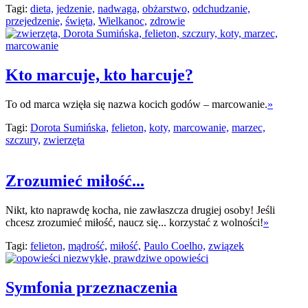
Tagi:
dieta,
jedzenie,
nadwaga,
obżarstwo,
odchudzanie,
przejedzenie,
święta,
Wielkanoc,
zdrowie
Kto marcuje, kto harcuje?
To od marca wzięła się nazwa kocich godów – marcowanie.
»
Tagi:
Dorota Sumińska,
felieton,
koty,
marcowanie,
marzec,
szczury,
zwierzęta
Zrozumieć miłość...
Nikt, kto naprawdę kocha, nie zawłaszcza drugiej osoby! Jeśli
chcesz zrozumieć miłość, naucz się... korzystać z wolności!
»
Tagi:
felieton,
mądrość,
miłość,
Paulo Coelho,
związek
Symfonia przeznaczenia