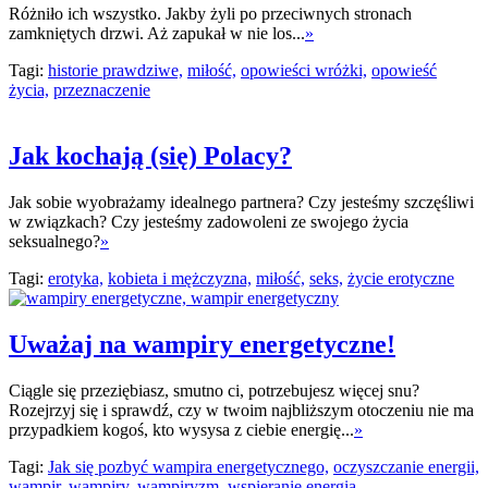
Różniło ich wszystko. Jakby żyli po przeciwnych stronach
zamkniętych drzwi. Aż zapukał w nie los...
»
Tagi:
historie prawdziwe,
miłość,
opowieści wróżki,
opowieść
życia,
przeznaczenie
Jak kochają (się) Polacy?
Jak sobie wyobrażamy idealnego partnera? Czy jesteśmy szczęśliwi
w związkach? Czy jesteśmy zadowoleni ze swojego życia
seksualnego?
»
Tagi:
erotyka,
kobieta i mężczyzna,
miłość,
seks,
życie erotyczne
Uważaj na wampiry energetyczne!
Ciągle się przeziębiasz, smutno ci, potrzebujesz więcej snu?
Rozejrzyj się i sprawdź, czy w twoim najbliższym otoczeniu nie ma
przypadkiem kogoś, kto wysysa z ciebie energię...
»
Tagi:
Jak się pozbyć wampira energetycznego,
oczyszczanie energii,
wampir,
wampiry,
wampiryzm,
wspieranie energią