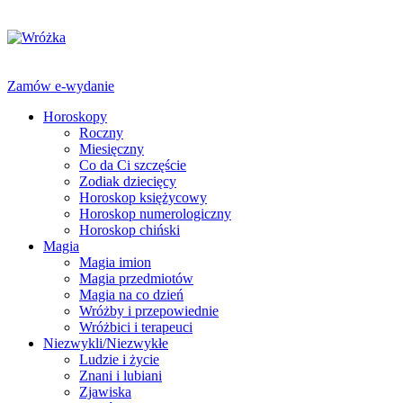
Zamów e-wydanie
Horoskopy
Roczny
Miesięczny
Co da Ci szczęście
Zodiak dziecięcy
Horoskop księżycowy
Horoskop numerologiczny
Horoskop chiński
Magia
Magia imion
Magia przedmiotów
Magia na co dzień
Wróżby i przepowiednie
Wróżbici i terapeuci
Niezwykli/Niezwykłe
Ludzie i życie
Znani i lubiani
Zjawiska