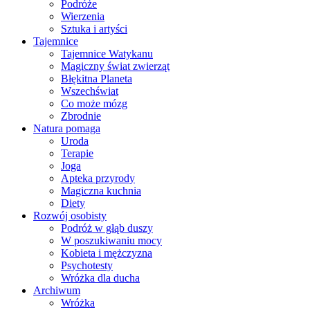
Podróże
Wierzenia
Sztuka i artyści
Tajemnice
Tajemnice Watykanu
Magiczny świat zwierząt
Błękitna Planeta
Wszechświat
Co może mózg
Zbrodnie
Natura pomaga
Uroda
Terapie
Joga
Apteka przyrody
Magiczna kuchnia
Diety
Rozwój osobisty
Podróż w głąb duszy
W poszukiwaniu mocy
Kobieta i mężczyzna
Psychotesty
Wróżka dla ducha
Archiwum
Wróżka