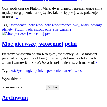
Gdy spotykają się Pluton i Mars, dwie planety reprezentujące silną
męską energię, zmienia się życie. Jak to się przejawia, pokazuje ta
historia...
»
Tagi:
astrocoach,
horoskop,
horoskop urodzeniowy,
Mars,
odwaga,
planety,
Pluton,
rada astrocoacha,
siła,
zmiana
Moc pierwszej wiosennej pełni
Pierwsza wiosenna pełnia Księżyca jest niezwykła. To moment
przebudzenia, podczas którego możemy dokonać radykalnych
zmian i zamówić u Sił Wyższych spełnienie naszych marzeń!!
»
Tagi:
księżyc,
magia,
pełnia,
spełnienie marzeń,
wiosna
Wyszukiwarka
Archiwum