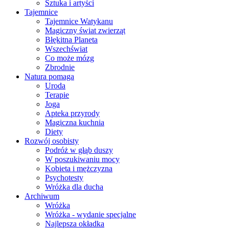
Sztuka i artyści
Tajemnice
Tajemnice Watykanu
Magiczny świat zwierząt
Błękitna Planeta
Wszechświat
Co może mózg
Zbrodnie
Natura pomaga
Uroda
Terapie
Joga
Apteka przyrody
Magiczna kuchnia
Diety
Rozwój osobisty
Podróż w głąb duszy
W poszukiwaniu mocy
Kobieta i mężczyzna
Psychotesty
Wróżka dla ducha
Archiwum
Wróżka
Wróżka - wydanie specjalne
Najlepsza okładka