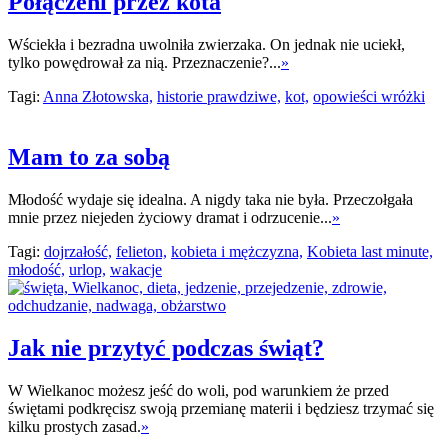
Połączeni przez kota
Wściekła i bezradna uwolniła zwierzaka. On jednak nie uciekł,
tylko powędrował za nią. Przeznaczenie?...
»
Tagi:
Anna Złotowska,
historie prawdziwe,
kot,
opowieści wróżki
Mam to za sobą
Młodość wydaje się idealna. A nigdy taka nie była. Przeczołgała
mnie przez niejeden życiowy dramat i odrzucenie...
»
Tagi:
dojrzałość,
felieton,
kobieta i mężczyzna,
Kobieta last minute,
młodość,
urlop,
wakacje
Jak nie przytyć podczas świąt?
W Wielkanoc możesz jeść do woli, pod warunkiem że przed
świętami podkręcisz swoją przemianę materii i będziesz trzymać się
kilku prostych zasad.
»