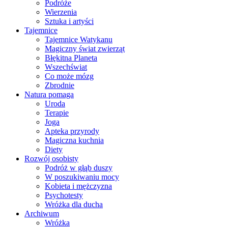
Podróże
Wierzenia
Sztuka i artyści
Tajemnice
Tajemnice Watykanu
Magiczny świat zwierząt
Błękitna Planeta
Wszechświat
Co może mózg
Zbrodnie
Natura pomaga
Uroda
Terapie
Joga
Apteka przyrody
Magiczna kuchnia
Diety
Rozwój osobisty
Podróż w głąb duszy
W poszukiwaniu mocy
Kobieta i mężczyzna
Psychotesty
Wróżka dla ducha
Archiwum
Wróżka