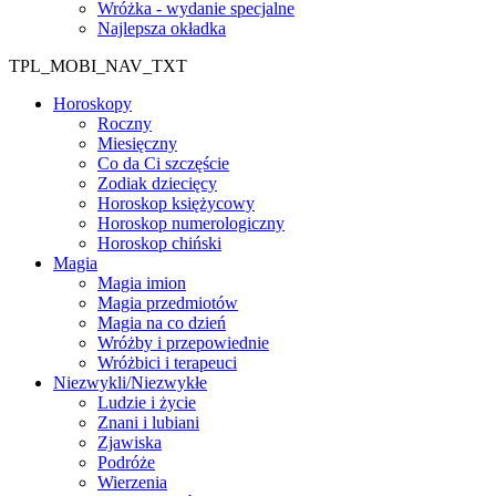
Wróżka - wydanie specjalne
Najlepsza okładka
TPL_MOBI_NAV_TXT
Horoskopy
Roczny
Miesięczny
Co da Ci szczęście
Zodiak dziecięcy
Horoskop księżycowy
Horoskop numerologiczny
Horoskop chiński
Magia
Magia imion
Magia przedmiotów
Magia na co dzień
Wróżby i przepowiednie
Wróżbici i terapeuci
Niezwykli/Niezwykłe
Ludzie i życie
Znani i lubiani
Zjawiska
Podróże
Wierzenia