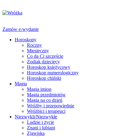
Zamów e-wydanie
Horoskopy
Roczny
Miesięczny
Co da Ci szczęście
Zodiak dziecięcy
Horoskop księżycowy
Horoskop numerologiczny
Horoskop chiński
Magia
Magia imion
Magia przedmiotów
Magia na co dzień
Wróżby i przepowiednie
Wróżbici i terapeuci
Niezwykli/Niezwykłe
Ludzie i życie
Znani i lubiani
Zjawiska