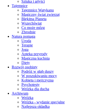
Sztuka i artyści
Tajemnice
Tajemnice Watykanu
Magiczny świat zwierząt
Błękitna Planeta
Wszechświat
Co może mózg
Zbrodnie
Natura pomaga
Uroda
Terapie
Joga
Apteka przyrody
Magiczna kuchnia
Diety
Rozwój osobisty
Podróż w głąb duszy
W poszukiwaniu mocy
Kobieta i mężczyzna
Psychotesty
Wróżka dla ducha
Archiwum
Wróżka
Wróżka - wydanie specjalne
Najlepsza okładka