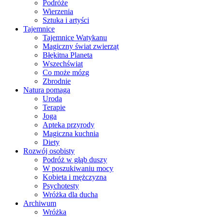
Podróże
Wierzenia
Sztuka i artyści
Tajemnice
Tajemnice Watykanu
Magiczny świat zwierząt
Błękitna Planeta
Wszechświat
Co może mózg
Zbrodnie
Natura pomaga
Uroda
Terapie
Joga
Apteka przyrody
Magiczna kuchnia
Diety
Rozwój osobisty
Podróż w głąb duszy
W poszukiwaniu mocy
Kobieta i mężczyzna
Psychotesty
Wróżka dla ducha
Archiwum
Wróżka