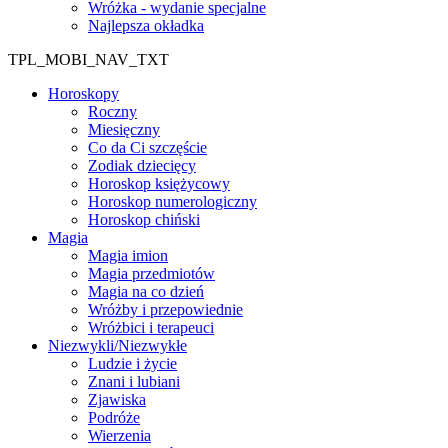
Wróżka - wydanie specjalne
Najlepsza okładka
TPL_MOBI_NAV_TXT
Horoskopy
Roczny
Miesięczny
Co da Ci szczęście
Zodiak dziecięcy
Horoskop księżycowy
Horoskop numerologiczny
Horoskop chiński
Magia
Magia imion
Magia przedmiotów
Magia na co dzień
Wróżby i przepowiednie
Wróżbici i terapeuci
Niezwykli/Niezwykłe
Ludzie i życie
Znani i lubiani
Zjawiska
Podróże
Wierzenia