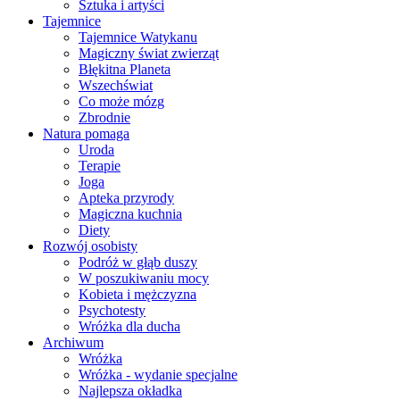
Sztuka i artyści
Tajemnice
Tajemnice Watykanu
Magiczny świat zwierząt
Błękitna Planeta
Wszechświat
Co może mózg
Zbrodnie
Natura pomaga
Uroda
Terapie
Joga
Apteka przyrody
Magiczna kuchnia
Diety
Rozwój osobisty
Podróż w głąb duszy
W poszukiwaniu mocy
Kobieta i mężczyzna
Psychotesty
Wróżka dla ducha
Archiwum
Wróżka
Wróżka - wydanie specjalne
Najlepsza okładka