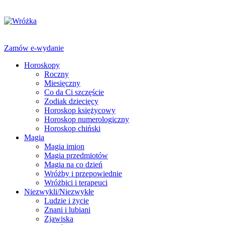
Zamów e-wydanie
Horoskopy
Roczny
Miesięczny
Co da Ci szczęście
Zodiak dziecięcy
Horoskop księżycowy
Horoskop numerologiczny
Horoskop chiński
Magia
Magia imion
Magia przedmiotów
Magia na co dzień
Wróżby i przepowiednie
Wróżbici i terapeuci
Niezwykli/Niezwykłe
Ludzie i życie
Znani i lubiani
Zjawiska