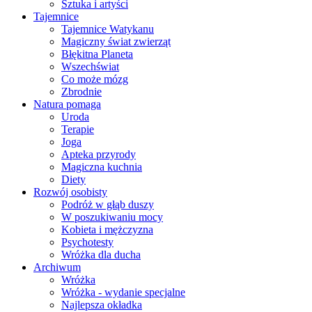
Sztuka i artyści
Tajemnice
Tajemnice Watykanu
Magiczny świat zwierząt
Błękitna Planeta
Wszechświat
Co może mózg
Zbrodnie
Natura pomaga
Uroda
Terapie
Joga
Apteka przyrody
Magiczna kuchnia
Diety
Rozwój osobisty
Podróż w głąb duszy
W poszukiwaniu mocy
Kobieta i mężczyzna
Psychotesty
Wróżka dla ducha
Archiwum
Wróżka
Wróżka - wydanie specjalne
Najlepsza okładka