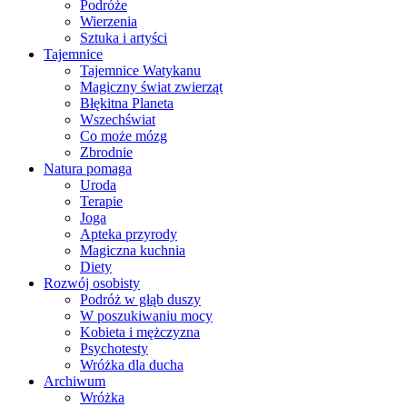
Podróże
Wierzenia
Sztuka i artyści
Tajemnice
Tajemnice Watykanu
Magiczny świat zwierząt
Błękitna Planeta
Wszechświat
Co może mózg
Zbrodnie
Natura pomaga
Uroda
Terapie
Joga
Apteka przyrody
Magiczna kuchnia
Diety
Rozwój osobisty
Podróż w głąb duszy
W poszukiwaniu mocy
Kobieta i mężczyzna
Psychotesty
Wróżka dla ducha
Archiwum
Wróżka