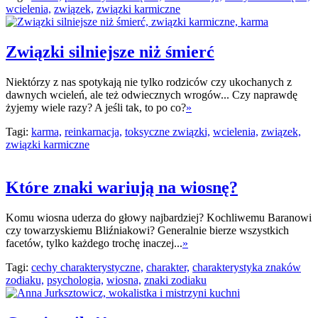
wcielenia,
związek,
związki karmiczne
Związki silniejsze niż śmierć
Niektórzy z nas spotykają nie tylko rodziców czy ukochanych z
dawnych wcieleń, ale też odwiecznych wrogów... Czy naprawdę
żyjemy wiele razy? A jeśli tak, to po co?
»
Tagi:
karma,
reinkarnacja,
toksyczne związki,
wcielenia,
związek,
związki karmiczne
Które znaki wariują na wiosnę?
Komu wiosna uderza do głowy najbardziej? Kochliwemu Baranowi
czy towarzyskiemu Bliźniakowi? Generalnie bierze wszystkich
facetów, tylko każdego trochę inaczej...
»
Tagi:
cechy charakterystyczne,
charakter,
charakterystyka znaków
zodiaku,
psychologia,
wiosna,
znaki zodiaku