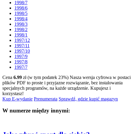
1998/7
1998/6
1998/5
1998/4
1998/3
1998/2
1998/1
1997/12
1997/11
1997/10
1997/9
1997/8
1997/7
Cena
6.99
zł (w tym podatek 23%)
Nasza wersja cyfrowa w postaci
plików PDF to proste i przyjazne rozwiązanie, bez instalowania
specjalnych programów, na każde urządzenie.
Kupujesz i
korzystasz!
Kup E-wydanie
Prenumerata
Sprawdź, gdzie kupić magazyn
W numerze między innymi: