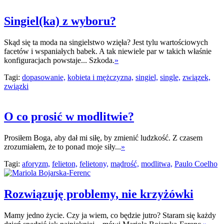
Singiel(ka) z wyboru?
Skąd się ta moda na singielstwo wzięła? Jest tylu wartościowych
facetów i wspaniałych babek. A tak niewiele par w takich właśnie
konfiguracjach powstaje... Szkoda.
»
Tagi:
dopasowanie,
kobieta i mężczyzna,
singiel,
single,
związek,
związki
O co prosić w modlitwie?
Prosiłem Boga, aby dał mi siłę, by zmienić ludzkość. Z czasem
zrozumiałem, że to ponad moje siły...
»
Tagi:
aforyzm,
felieton,
felietony,
mądrość,
modlitwa,
Paulo Coelho
Rozwiązuję problemy, nie krzyżówki
Mamy jedno życie. Czy ja wiem, co będzie jutro? Staram się każdy