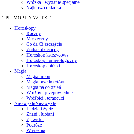
Wróżka - wydanie specjalne
Najlepsza okładka
TPL_MOBI_NAV_TXT
Horoskopy
Roczny
Miesięczny
Co da Ci szczęście
Zodiak dziecięcy
Horoskop księżycowy
Horoskop numerologiczny
Horoskop chiński
Magia
Magia imion
Magia przedmiotów
Magia na co dzień
Wróżby i przepowiednie
Wróżbici i terapeuci
Niezwykli/Niezwykłe
Ludzie i życie
Znani i lubiani
Zjawiska
Podróże
Wierzenia