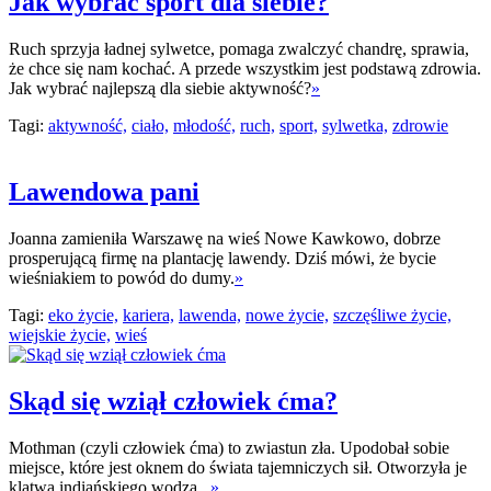
Jak wybrać sport dla siebie?
Ruch sprzyja ładnej sylwetce, pomaga zwalczyć chandrę, sprawia,
że chce się nam kochać. A przede wszystkim jest podstawą zdrowia.
Jak wybrać najlepszą dla siebie aktywność?
»
Tagi:
aktywność,
ciało,
młodość,
ruch,
sport,
sylwetka,
zdrowie
Lawendowa pani
Joanna zamieniła Warszawę na wieś Nowe Kawkowo, dobrze
prosperującą firmę na plantację lawendy. Dziś mówi, że bycie
wieśniakiem to powód do dumy.
»
Tagi:
eko życie,
kariera,
lawenda,
nowe życie,
szczęśliwe życie,
wiejskie życie,
wieś
Skąd się wziął człowiek ćma?
Mothman (czyli człowiek ćma) to zwiastun zła. Upodobał sobie
miejsce, które jest oknem do świata tajemniczych sił. Otworzyła je
klątwa indiańskiego wodza...
»