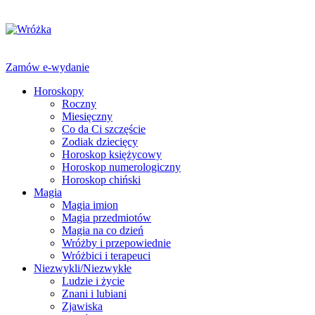
Zamów e-wydanie
Horoskopy
Roczny
Miesięczny
Co da Ci szczęście
Zodiak dziecięcy
Horoskop księżycowy
Horoskop numerologiczny
Horoskop chiński
Magia
Magia imion
Magia przedmiotów
Magia na co dzień
Wróżby i przepowiednie
Wróżbici i terapeuci
Niezwykli/Niezwykłe
Ludzie i życie
Znani i lubiani
Zjawiska