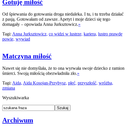
Gotuję miłość
Od śpiewania do gotowania droga niedaleka. I tu, i tu trzeba działać
z pasją. Gotowałam od zawsze. Apetyt i moje dzieci się tego
domagały – opowiada Anna Jurksztowicz.
»
Tagi:
Anna Jurksztowicz,
co widzi w lustrze,
kariera,
lustro prawdę
powie,
wywiad
Matczyna miłość
Nawet się nie domyślała, że to ona wyrwała swoje dziecko z ramion
śmierci. Swoją miłością obezwładniła zło.
»
Tagi:
Aida,
Aida Kosojan-Przybysz,
płeć,
przyszłość,
wróżba,
zmiana
Wyszukiwarka
Archiwum