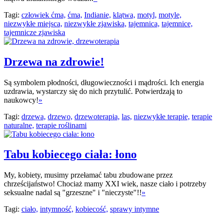
Tagi:
człowiek ćma,
ćma,
Indianie,
klątwa,
motyl,
motyle,
niezwykłe miejsca,
niezwykłe zjawiska,
tajemnica,
tajemnice,
tajemnicze zjawiska
Drzewa na zdrowie!
Są symbolem płodności, długowieczności i mądrości. Ich energia
uzdrawia, wystarczy się do nich przytulić. Potwierdzają to
naukowcy!
»
Tagi:
drzewa,
drzewo,
drzewoterapia,
las,
niezwykłe terapie,
terapie
naturalne,
terapie roślinami
Tabu kobiecego ciała: łono
My, kobiety, musimy przełamać tabu zbudowane przez
chrześcijaństwo! Chociaż mamy XXI wiek, nasze ciało i potrzeby
seksualne nadal są "grzeszne" i "nieczyste"!!
»
Tagi:
ciało,
intymność,
kobiecość,
sprawy intymne