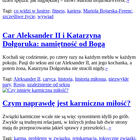
dzień spędzić jak najpiękniej – mówi Mariola Bojarska-Ferenc.
»
Tagi:
co widzi w lustrze,
fitness,
kariera,
Mariola Bojarska-Ferenc,
szczęśliwe życie,
wywiad
Car Aleksander II i Katarzyna
Dołgoruka: namiętność od Boga
Kochali się codziennie, po cztery razy na każdym meblu w każdym
pokoju. Pasji do seksu ani car Aleksander II, ani jego kochanka, a
potem żona, Katarzyna Dołgoruka nie stracili nigdy.
»
Tagi:
Aleksander II,
caryca,
historia,
historia miłosna,
niezwykłe
pary,
Rosja,
uzależnienie od seksu
Czym naprawdę jest karmiczna miłość?
Związki karmiczne wcale nie są więc synonimem idylli po grób.
Zwykle są trudnymi relacjami, w których jedna lub dwie strony
mają do przepracowania jakieś sprawy z przeszłości...
»
Tagi:
karma,
problemy w związku,
reinkarnacja,
toksyczne związki,