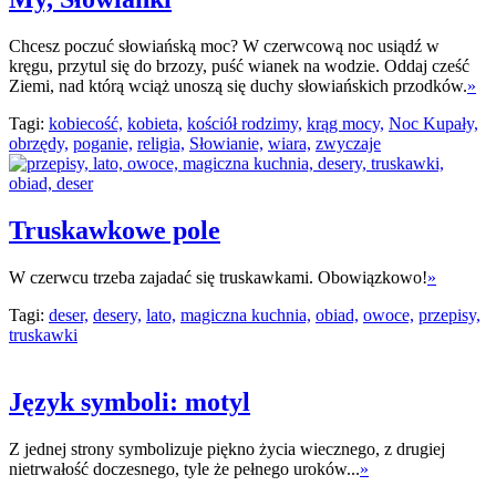
Chcesz poczuć słowiańską moc? W czerwcową noc usiądź w
kręgu, przytul się do brzozy, puść wianek na wodzie. Oddaj cześć
Ziemi, nad którą wciąż unoszą się duchy słowiańskich przodków.
»
Tagi:
kobiecość,
kobieta,
kościół rodzimy,
krąg mocy,
Noc Kupały,
obrzędy,
poganie,
religia,
Słowianie,
wiara,
zwyczaje
Truskawkowe pole
W czerwcu trzeba zajadać się truskawkami. Obowiązkowo!
»
Tagi:
deser,
desery,
lato,
magiczna kuchnia,
obiad,
owoce,
przepisy,
truskawki
Język symboli: motyl
Z jednej strony symbolizuje piękno życia wiecznego, z drugiej
nietrwałość doczesnego, tyle że pełnego uroków...
»