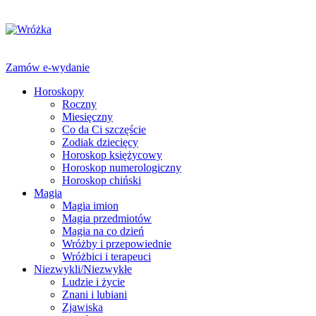
Zamów e-wydanie
Horoskopy
Roczny
Miesięczny
Co da Ci szczęście
Zodiak dziecięcy
Horoskop księżycowy
Horoskop numerologiczny
Horoskop chiński
Magia
Magia imion
Magia przedmiotów
Magia na co dzień
Wróżby i przepowiednie
Wróżbici i terapeuci
Niezwykli/Niezwykłe
Ludzie i życie
Znani i lubiani
Zjawiska