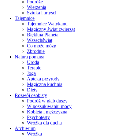
Podróże
Wierzenia
Sztuka i artyści
Tajemnice
Tajemnice Watykanu
Magiczny świat zwierząt
Błękitna Planeta
Wszechświat
Co może mózg
Zbrodnie
Natura pomaga
Uroda
Terapie
Joga
Apteka przyrody
Magiczna kuchnia
Diety
Rozwój osobisty
Podróż w głąb duszy
W poszukiwaniu mocy
Kobieta i mężczyzna
Psychotesty
Wróżka dla ducha
Archiwum
Wróżka