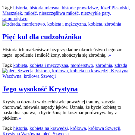
Tagi:
historia,
historia miłosna,
historie prawdziwe,
Józef Piłsudski,
Marszałek,
miłość,
nieszczęśliwa miłość,
niezwykłe pary,
samobójstwo
Pięć kul dla cudzołożnika
Historia ich małżeństwa: bezprzykładne okrucieństwo i egoizm
męża, upodlenie i miłość żony, skończyła się zbrodnią...
»
Tagi:
kobieta,
kobieta i mężczyzna,
morderstwo,
zbrodnia,
zdrada
Jego wysokość Krystyna
Krystyna doznała w dzieciństwie poważnej traumy, zaczęła
chorować, miewała napady lęków. Uznała, że bycie kobietą to
paskudna sprawa, a bycie żoną to koszmar porównywalny z
piekłem.
»
Tagi:
historia,
kobieta na krawędzi,
królowa,
królowa Szwecji,
Krystyna Wazówna,
płeć,
Szwecja