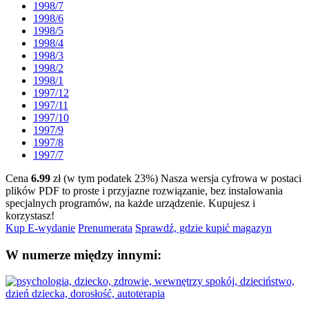
1998/7
1998/6
1998/5
1998/4
1998/3
1998/2
1998/1
1997/12
1997/11
1997/10
1997/9
1997/8
1997/7
Cena
6.99
zł (w tym podatek 23%)
Nasza wersja cyfrowa w postaci
plików PDF to proste i przyjazne rozwiązanie, bez instalowania
specjalnych programów, na każde urządzenie.
Kupujesz i
korzystasz!
Kup E-wydanie
Prenumerata
Sprawdź, gdzie kupić magazyn
W numerze między innymi: