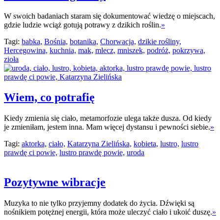
W swoich badaniach staram się dokumentować wiedzę o miejscach,
gdzie ludzie wciąż gotują potrawy z dzikich roślin.
»
Tagi:
babka,
Bośnia,
botanika,
Chorwacja,
dzikie rośliny,
Hercegowina,
kuchnia,
mak,
mlecz,
mniszek,
podróż,
pokrzywa,
zioła
Wiem, co potrafię
Kiedy zmienia się ciało, metamorfozie ulega także dusza. Od kiedy
je zmieniłam, jestem inna. Mam więcej dystansu i pewności siebie.
»
Tagi:
aktorka,
ciało,
Katarzyna Zielińska,
kobieta,
lustro,
lustro
prawdę ci powie,
lustro prawdę powie,
uroda
Pozytywne wibracje
Muzyka to nie tylko przyjemny dodatek do życia. Dźwięki są
nośnikiem potężnej energii, która może uleczyć ciało i ukoić duszę.
»