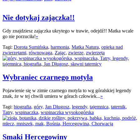
Nie dotykaj zajączka!!
Gdy znajdziesz zajączka ukrytego w trawie, odejdź!! Matka wcale
go nie porzuciła!
»
Tagi:
Dorota Sumińska,
harmonia,
Matka Natura,
opieka nad
zwierzętami,
równowaga,
Zając,
zwierzę,
zwierzęta
Wybraniec czarnego motyla
Pojawienie się w zimie czarnego motyla to wg góralskiej legendy
znak, że w tej chwili umiera w górach człowiek...
»
Tagi:
biografia,
góry,
Jan Długosz,
legendy,
tajemnica,
taternik,
Tatry,
wspinaczka,
wspinaczka wysokogórska
Smaki Hercegowiny