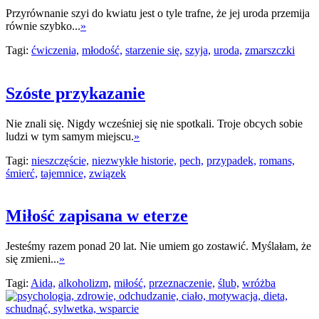
Przyrównanie szyi do kwiatu jest o tyle trafne, że jej uroda przemija
równie szybko...
»
Tagi:
ćwiczenia,
młodość,
starzenie się,
szyja,
uroda,
zmarszczki
Szóste przykazanie
Nie znali się. Nigdy wcześniej się nie spotkali. Troje obcych sobie
ludzi w tym samym miejscu.
»
Tagi:
nieszczęście,
niezwykłe historie,
pech,
przypadek,
romans,
śmierć,
tajemnice,
związek
Miłość zapisana w eterze
Jesteśmy razem ponad 20 lat. Nie umiem go zostawić. Myślałam, że
się zmieni...
»
Tagi:
Aida,
alkoholizm,
miłość,
przeznaczenie,
ślub,
wróżba