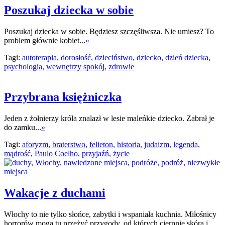
Poszukaj dziecka w sobie
Poszukaj dziecka w sobie. Będziesz szczęśliwsza. Nie umiesz? To
problem głównie kobiet...
»
Tagi:
autoterapia,
dorosłość,
dzieciństwo,
dziecko,
dzień dziecka,
psychologia,
wewnętrzy spokój,
zdrowie
Przybrana księżniczka
Jeden z żołnierzy króla znalazł w lesie maleńkie dziecko. Zabrał je
do zamku...
»
Tagi:
aforyzm,
braterstwo,
felieton,
historia,
judaizm,
legenda,
mądrość,
Paulo Coelho,
przyjaźń,
życie
Wakacje z duchami
Włochy to nie tylko słońce, zabytki i wspaniała kuchnia. Miłośnicy
horrorów mogą tu przeżyć przygody, od których cierpnie skóra i