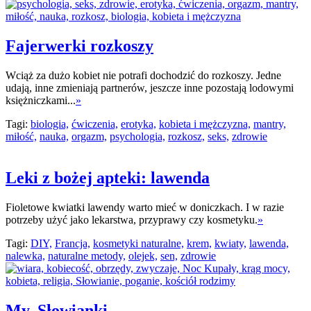
Fajerwerki rozkoszy
Wciąż za dużo kobiet nie potrafi dochodzić do rozkoszy. Jedne
udają, inne zmieniają partnerów, jeszcze inne pozostają lodowymi
księżniczkami...
»
Tagi:
biologia,
ćwiczenia,
erotyka,
kobieta i mężczyzna,
mantry,
miłość,
nauka,
orgazm,
psychologia,
rozkosz,
seks,
zdrowie
Leki z bożej apteki: lawenda
Fioletowe kwiatki lawendy warto mieć w doniczkach. I w razie
potrzeby użyć jako lekarstwa, przyprawy czy kosmetyku.
»
Tagi:
DIY,
Francja,
kosmetyki naturalne,
krem,
kwiaty,
lawenda,
nalewka,
naturalne metody,
olejek,
sen,
zdrowie
My, Słowianki