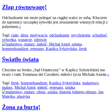
Złap równowagę!
Odchudzanie nie może polegać na ciągłej walce ze sobą. Kluczem
do tajemnicy szczupłej sylwetki jest zrozumienie własnych relacji z
jedzeniem.
»
Tagi:
ciało,
dieta,
motywacja,
odchudzanie,
psychologia,
schudnąć,
sylwetka,
wsparcie,
zdrowie
Światło świata
Chrystus na fresku „Sąd Ostateczny" w Kaplicy Sykstyńskiej ma
twarz i ciało Tommasa dei Cavalieri, miłości życia Michała Anioła.
»
Tagi:
fresk,
homoseksualizm,
Kaplica Sykstyńska,
malarstwo,
malarz,
Michał Anioł,
miłość,
renesans,
sztuka
Żona za burtą!