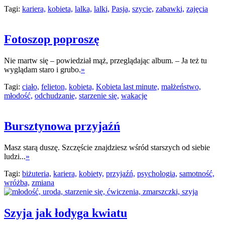
Tagi:
kariera,
kobieta,
lalka,
lalki,
Pasja,
szycie,
zabawki,
zajęcia
Fotoszop poproszę
Nie martw się – powiedział mąż, przeglądając album. – Ja też tu
wyglądam staro i grubo.
»
Tagi:
ciało,
felieton,
kobieta,
Kobieta last minute,
małżeństwo,
młodość,
odchudzanie,
starzenie się,
wakacje
Bursztynowa przyjaźń
Masz starą duszę. Szczęście znajdziesz wśród starszych od siebie
ludzi...
»
Tagi:
biżuteria,
kariera,
kobiety,
przyjaźń,
psychologia,
samotność,
wróżba,
zmiana
Szyja jak łodyga kwiatu