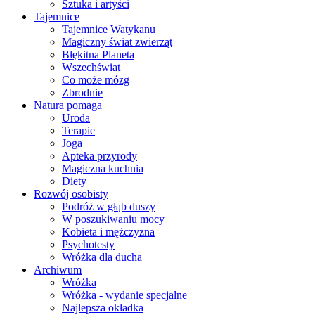
Sztuka i artyści
Tajemnice
Tajemnice Watykanu
Magiczny świat zwierząt
Błękitna Planeta
Wszechświat
Co może mózg
Zbrodnie
Natura pomaga
Uroda
Terapie
Joga
Apteka przyrody
Magiczna kuchnia
Diety
Rozwój osobisty
Podróż w głąb duszy
W poszukiwaniu mocy
Kobieta i mężczyzna
Psychotesty
Wróżka dla ducha
Archiwum
Wróżka
Wróżka - wydanie specjalne
Najlepsza okładka