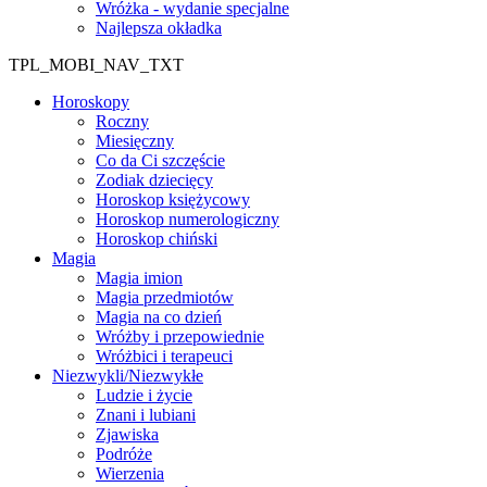
Wróżka - wydanie specjalne
Najlepsza okładka
TPL_MOBI_NAV_TXT
Horoskopy
Roczny
Miesięczny
Co da Ci szczęście
Zodiak dziecięcy
Horoskop księżycowy
Horoskop numerologiczny
Horoskop chiński
Magia
Magia imion
Magia przedmiotów
Magia na co dzień
Wróżby i przepowiednie
Wróżbici i terapeuci
Niezwykli/Niezwykłe
Ludzie i życie
Znani i lubiani
Zjawiska
Podróże
Wierzenia