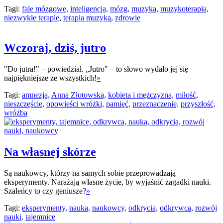
Tagi:
fale mózgowe,
inteligencja,
mózg,
muzyka,
muzykoterapia,
niezwykłe terapie,
terapia muzyką,
zdrowie
Wczoraj, dziś, jutro
"Do jutra!" – powiedział. „Jutro" – to słowo wydało jej się
najpiękniejsze ze wszystkich!
»
Tagi:
amnezja,
Anna Złotowska,
kobieta i mężczyzna,
miłość,
nieszczęście,
opowieści wróżki,
pamięć,
przeznaczenie,
przyszłość,
wróżba
Na własnej skórze
Są naukowcy, którzy na samych sobie przeprowadzają
eksperymenty. Narażają własne życie, by wyjaśnić zagadki nauki.
Szaleńcy to czy geniusze?
»
Tagi:
eksperymenty,
nauka,
naukowcy,
odkrycia,
odkrywca,
rozwój
nauki,
tajemnice