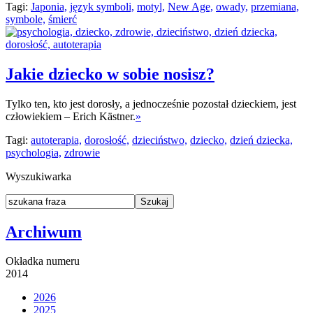
Tagi:
Japonia,
język symboli,
motyl,
New Age,
owady,
przemiana,
symbole,
śmierć
Jakie dziecko w sobie nosisz?
Tylko ten, kto jest dorosły, a jednocześnie pozostał dzieckiem, jest
człowiekiem – Erich Kästner.
»
Tagi:
autoterapia,
dorosłość,
dzieciństwo,
dziecko,
dzień dziecka,
psychologia,
zdrowie
Wyszukiwarka
Archiwum
Okładka numeru
2014
2026
2025