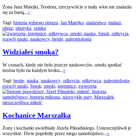
Żona Jana Matejki, Teodora, rzeczywiście o mały włos nie znalazła
się za burtą...
»
Tagi:
historia jednego obrazu,
Jan Matejko,
malarstwo,
malarz,
obraz,
plastyka,
sztuka
Widziałeś smoka?
W czasach, kiedy nie było jeszcze naukowców, smoki spotkać
można było na każdym kroku...
»
Tagi:
bestie,
nauka,
naukowcy,
odkrycia,
odkrywca,
paleontologia,
rozwój nauki,
Smok,
smoki,
tajemnice,
zwierzęta
Kochanice Marszałka
Żony i kochanki uwielbiały Józefa Piłsudskiego. Unieszczęśliwił je
wszystkie. Dwie popełniły przez niego samobójstwo...
»