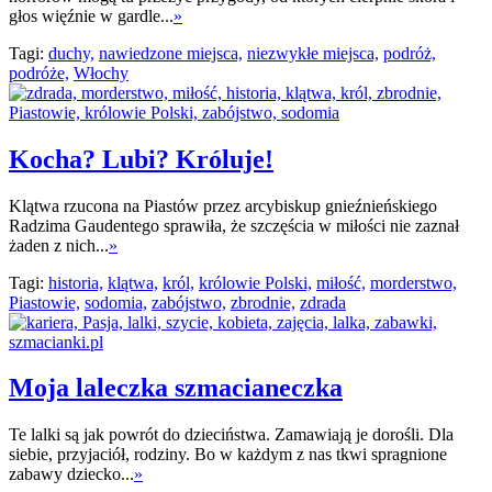
głos więźnie w gardle...
»
Tagi:
duchy,
nawiedzone miejsca,
niezwykłe miejsca,
podróż,
podróże,
Włochy
Kocha? Lubi? Króluje!
Klątwa rzucona na Piastów przez arcybiskup gnieźnieńskiego
Radzima Gaudentego sprawiła, że szczęścia w miłości nie zaznał
żaden z nich...
»
Tagi:
historia,
klątwa,
król,
królowie Polski,
miłość,
morderstwo,
Piastowie,
sodomia,
zabójstwo,
zbrodnie,
zdrada
Moja laleczka szmacianeczka
Te lalki są jak powrót do dzieciństwa. Zamawiają je dorośli. Dla
siebie, przyjaciół, rodziny. Bo w każdym z nas tkwi spragnione
zabawy dziecko...
»