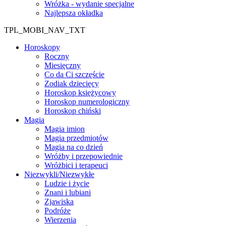
Wróżka - wydanie specjalne
Najlepsza okładka
TPL_MOBI_NAV_TXT
Horoskopy
Roczny
Miesięczny
Co da Ci szczęście
Zodiak dziecięcy
Horoskop księżycowy
Horoskop numerologiczny
Horoskop chiński
Magia
Magia imion
Magia przedmiotów
Magia na co dzień
Wróżby i przepowiednie
Wróżbici i terapeuci
Niezwykli/Niezwykłe
Ludzie i życie
Znani i lubiani
Zjawiska
Podróże
Wierzenia