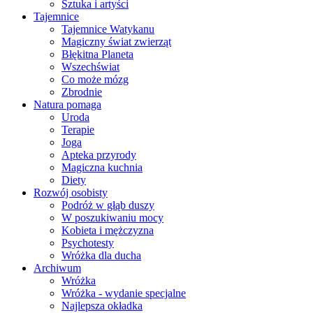
Sztuka i artyści
Tajemnice
Tajemnice Watykanu
Magiczny świat zwierząt
Błękitna Planeta
Wszechświat
Co może mózg
Zbrodnie
Natura pomaga
Uroda
Terapie
Joga
Apteka przyrody
Magiczna kuchnia
Diety
Rozwój osobisty
Podróż w głąb duszy
W poszukiwaniu mocy
Kobieta i mężczyzna
Psychotesty
Wróżka dla ducha
Archiwum
Wróżka
Wróżka - wydanie specjalne
Najlepsza okładka