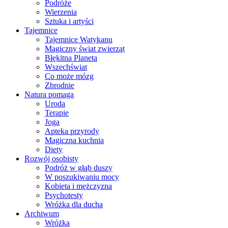
Podróże
Wierzenia
Sztuka i artyści
Tajemnice
Tajemnice Watykanu
Magiczny świat zwierząt
Błękitna Planeta
Wszechświat
Co może mózg
Zbrodnie
Natura pomaga
Uroda
Terapie
Joga
Apteka przyrody
Magiczna kuchnia
Diety
Rozwój osobisty
Podróż w głąb duszy
W poszukiwaniu mocy
Kobieta i mężczyzna
Psychotesty
Wróżka dla ducha
Archiwum
Wróżka