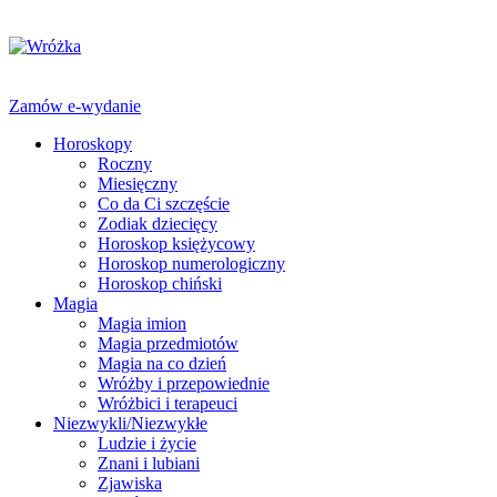
Zamów e-wydanie
Horoskopy
Roczny
Miesięczny
Co da Ci szczęście
Zodiak dziecięcy
Horoskop księżycowy
Horoskop numerologiczny
Horoskop chiński
Magia
Magia imion
Magia przedmiotów
Magia na co dzień
Wróżby i przepowiednie
Wróżbici i terapeuci
Niezwykli/Niezwykłe
Ludzie i życie
Znani i lubiani
Zjawiska