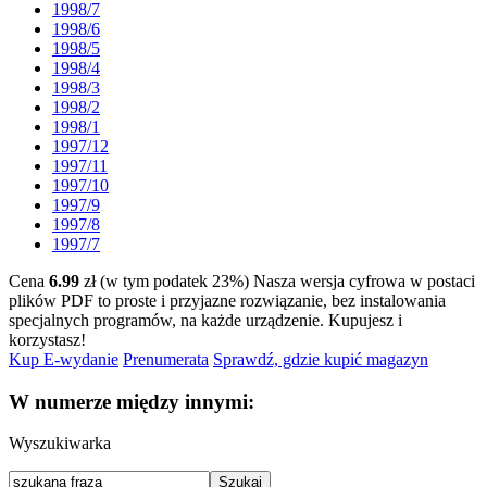
1998/7
1998/6
1998/5
1998/4
1998/3
1998/2
1998/1
1997/12
1997/11
1997/10
1997/9
1997/8
1997/7
Cena
6.99
zł (w tym podatek 23%)
Nasza wersja cyfrowa w postaci
plików PDF to proste i przyjazne rozwiązanie, bez instalowania
specjalnych programów, na każde urządzenie.
Kupujesz i
korzystasz!
Kup E-wydanie
Prenumerata
Sprawdź, gdzie kupić magazyn
W numerze między innymi:
Wyszukiwarka