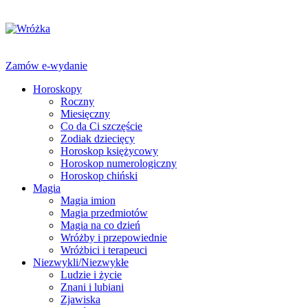
Zamów e-wydanie
Horoskopy
Roczny
Miesięczny
Co da Ci szczęście
Zodiak dziecięcy
Horoskop księżycowy
Horoskop numerologiczny
Horoskop chiński
Magia
Magia imion
Magia przedmiotów
Magia na co dzień
Wróżby i przepowiednie
Wróżbici i terapeuci
Niezwykli/Niezwykłe
Ludzie i życie
Znani i lubiani
Zjawiska