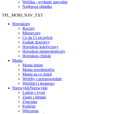
Wróżka - wydanie specjalne
Najlepsza okładka
TPL_MOBI_NAV_TXT
Horoskopy
Roczny
Miesięczny
Co da Ci szczęście
Zodiak dziecięcy
Horoskop księżycowy
Horoskop numerologiczny
Horoskop chiński
Magia
Magia imion
Magia przedmiotów
Magia na co dzień
Wróżby i przepowiednie
Wróżbici i terapeuci
Niezwykli/Niezwykłe
Ludzie i życie
Znani i lubiani
Zjawiska
Podróże
Wierzenia