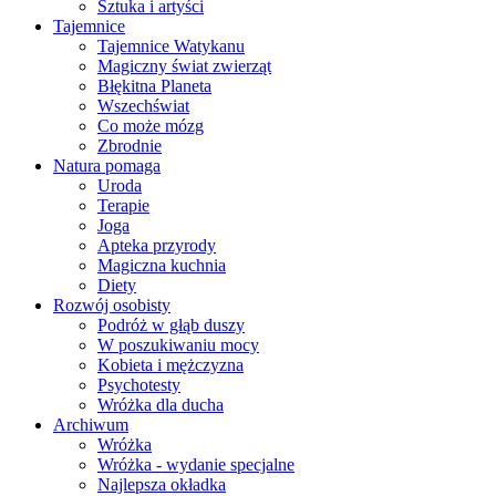
Sztuka i artyści
Tajemnice
Tajemnice Watykanu
Magiczny świat zwierząt
Błękitna Planeta
Wszechświat
Co może mózg
Zbrodnie
Natura pomaga
Uroda
Terapie
Joga
Apteka przyrody
Magiczna kuchnia
Diety
Rozwój osobisty
Podróż w głąb duszy
W poszukiwaniu mocy
Kobieta i mężczyzna
Psychotesty
Wróżka dla ducha
Archiwum
Wróżka
Wróżka - wydanie specjalne
Najlepsza okładka