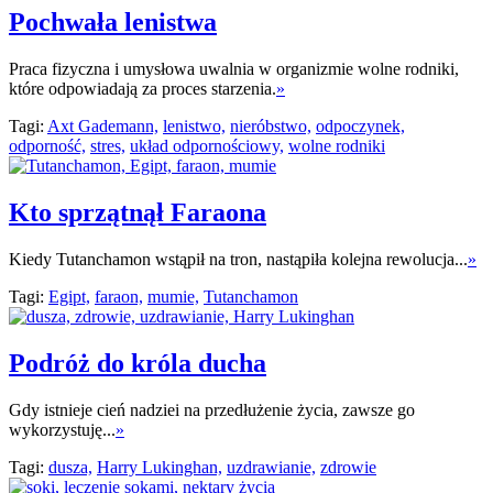
Pochwała lenistwa
Praca fizyczna i umysłowa uwalnia w organizmie wolne rodniki,
które odpowiadają za proces starzenia.
»
Tagi:
Axt Gademann,
lenistwo,
nieróbstwo,
odpoczynek,
odporność,
stres,
układ odpornościowy,
wolne rodniki
Kto sprzątnął Faraona
Kiedy Tutanchamon wstąpił na tron, nastąpiła kolejna rewolucja...
»
Tagi:
Egipt,
faraon,
mumie,
Tutanchamon
Podróż do króla ducha
Gdy istnieje cień nadziei na przedłużenie życia, zawsze go
wykorzystuję...
»
Tagi:
dusza,
Harry Lukinghan,
uzdrawianie,
zdrowie