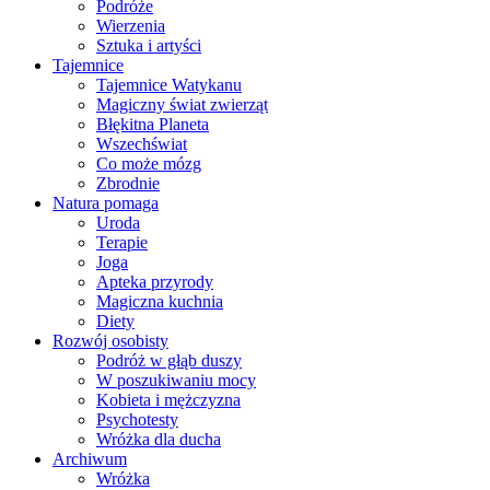
Podróże
Wierzenia
Sztuka i artyści
Tajemnice
Tajemnice Watykanu
Magiczny świat zwierząt
Błękitna Planeta
Wszechświat
Co może mózg
Zbrodnie
Natura pomaga
Uroda
Terapie
Joga
Apteka przyrody
Magiczna kuchnia
Diety
Rozwój osobisty
Podróż w głąb duszy
W poszukiwaniu mocy
Kobieta i mężczyzna
Psychotesty
Wróżka dla ducha
Archiwum
Wróżka