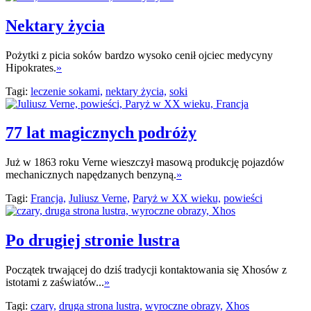
Nektary życia
Pożytki z picia soków bardzo wysoko cenił ojciec medycyny
Hipokrates.
»
Tagi:
leczenie sokami,
nektary życia,
soki
77 lat magicznych podróży
Już w 1863 roku Verne wieszczył masową produkcję pojazdów
mechanicznych napędzanych benzyną.
»
Tagi:
Francja,
Juliusz Verne,
Paryż w XX wieku,
powieści
Po drugiej stronie lustra
Początek trwającej do dziś tradycji kontaktowania się Xhosów z
istotami z zaświatów...
»
Tagi:
czary,
druga strona lustra,
wyroczne obrazy,
Xhos