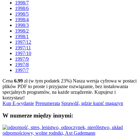
1998/7
1998/6
1998/5
1998/4
1998/3
1998/2
1998/1
1997/12
1997/11
1997/10
1997/9
1997/8
1997/7
Cena
6.99
zł (w tym podatek 23%)
Nasza wersja cyfrowa w postaci
plików PDF to proste i przyjazne rozwiązanie, bez instalowania
specjalnych programów, na każde urządzenie.
Kupujesz i
korzystasz!
Kup E-wydanie
Prenumerata
Sprawdź, gdzie kupić magazyn
W numerze między innymi: