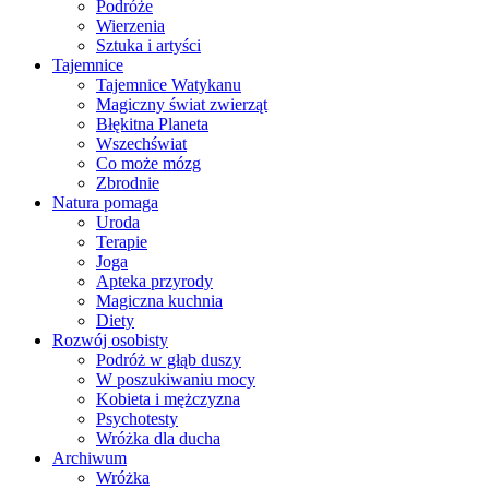
Podróże
Wierzenia
Sztuka i artyści
Tajemnice
Tajemnice Watykanu
Magiczny świat zwierząt
Błękitna Planeta
Wszechświat
Co może mózg
Zbrodnie
Natura pomaga
Uroda
Terapie
Joga
Apteka przyrody
Magiczna kuchnia
Diety
Rozwój osobisty
Podróż w głąb duszy
W poszukiwaniu mocy
Kobieta i mężczyzna
Psychotesty
Wróżka dla ducha
Archiwum
Wróżka