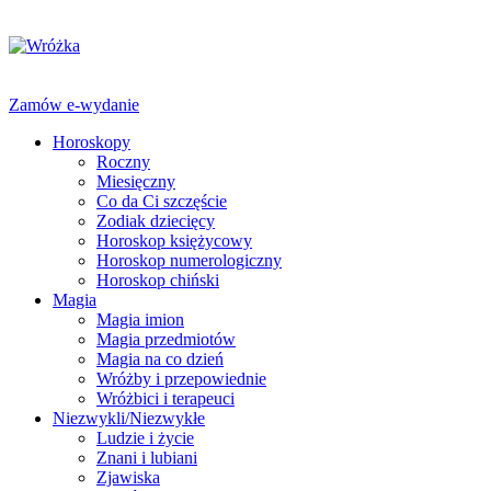
Zamów e-wydanie
Horoskopy
Roczny
Miesięczny
Co da Ci szczęście
Zodiak dziecięcy
Horoskop księżycowy
Horoskop numerologiczny
Horoskop chiński
Magia
Magia imion
Magia przedmiotów
Magia na co dzień
Wróżby i przepowiednie
Wróżbici i terapeuci
Niezwykli/Niezwykłe
Ludzie i życie
Znani i lubiani
Zjawiska