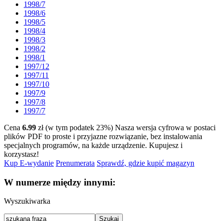
1998/7
1998/6
1998/5
1998/4
1998/3
1998/2
1998/1
1997/12
1997/11
1997/10
1997/9
1997/8
1997/7
Cena
6.99
zł (w tym podatek 23%)
Nasza wersja cyfrowa w postaci
plików PDF to proste i przyjazne rozwiązanie, bez instalowania
specjalnych programów, na każde urządzenie.
Kupujesz i
korzystasz!
Kup E-wydanie
Prenumerata
Sprawdź, gdzie kupić magazyn
W numerze między innymi:
Wyszukiwarka