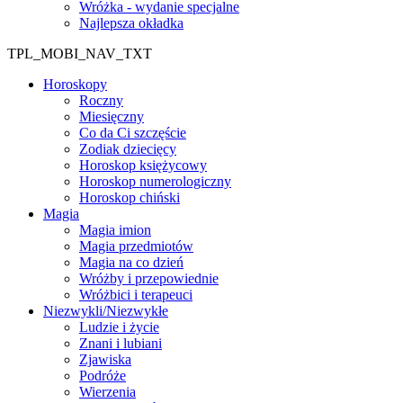
Wróżka - wydanie specjalne
Najlepsza okładka
TPL_MOBI_NAV_TXT
Horoskopy
Roczny
Miesięczny
Co da Ci szczęście
Zodiak dziecięcy
Horoskop księżycowy
Horoskop numerologiczny
Horoskop chiński
Magia
Magia imion
Magia przedmiotów
Magia na co dzień
Wróżby i przepowiednie
Wróżbici i terapeuci
Niezwykli/Niezwykłe
Ludzie i życie
Znani i lubiani
Zjawiska
Podróże
Wierzenia