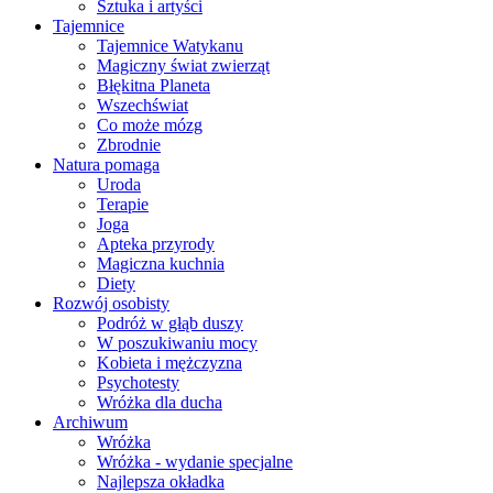
Sztuka i artyści
Tajemnice
Tajemnice Watykanu
Magiczny świat zwierząt
Błękitna Planeta
Wszechświat
Co może mózg
Zbrodnie
Natura pomaga
Uroda
Terapie
Joga
Apteka przyrody
Magiczna kuchnia
Diety
Rozwój osobisty
Podróż w głąb duszy
W poszukiwaniu mocy
Kobieta i mężczyzna
Psychotesty
Wróżka dla ducha
Archiwum
Wróżka
Wróżka - wydanie specjalne
Najlepsza okładka