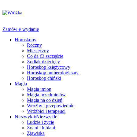
Zamów e-wydanie
Horoskopy
Roczny
Miesięczny
Co da Ci szczęście
Zodiak dziecięcy
Horoskop księżycowy
Horoskop numerologiczny
Horoskop chiński
Magia
Magia imion
Magia przedmiotów
Magia na co dzień
Wróżby i przepowiednie
Wróżbici i terapeuci
Niezwykli/Niezwykłe
Ludzie i życie
Znani i lubiani
Zjawiska