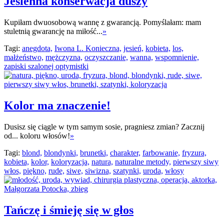
Jesienna konserwacja duszy
Kupiłam dwuosobową wannę z gwarancją. Pomyślałam: mam
stuletnią gwarancję na miłość...
»
Tagi:
anegdota,
Iwona L. Konieczna,
jesień,
kobieta,
los,
małżeństwo,
mężczyzna,
oczyszczanie,
wanna,
wspomnienie,
zapiski szalonej optymistki
Kolor ma znaczenie!
Dusisz się ciągle w tym samym sosie, pragniesz zmian? Zacznij
od... koloru włosów!
»
Tagi:
blond,
blondynki,
brunetki,
charakter,
farbowanie,
fryzura,
kobieta,
kolor,
koloryzacja,
natura,
naturalne metody,
pierwszy siwy
włos,
piękno,
rude,
siwe,
siwizna,
szatynki,
uroda,
włosy
Tańczę i śmieję się w głos