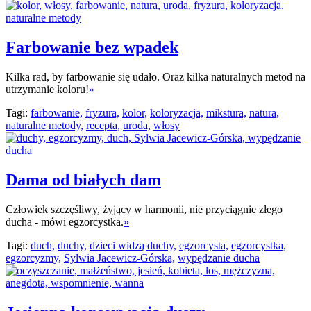
Farbowanie bez wpadek
Kilka rad, by farbowanie się udało. Oraz kilka naturalnych metod na
utrzymanie koloru!
»
Tagi:
farbowanie,
fryzura,
kolor,
koloryzacja,
mikstura,
natura,
naturalne metody,
recepta,
uroda,
włosy
Dama od białych dam
Człowiek szczęśliwy, żyjący w harmonii, nie przyciągnie złego
ducha - mówi egzorcystka.
»
Tagi:
duch,
duchy,
dzieci widzą duchy,
egzorcysta,
egzorcystka,
egzorcyzmy,
Sylwia Jacewicz-Górska,
wypędzanie ducha