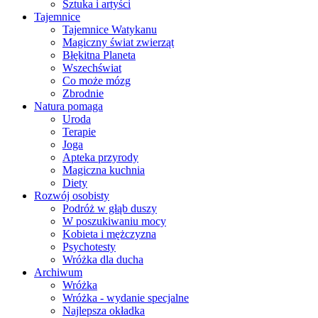
Sztuka i artyści
Tajemnice
Tajemnice Watykanu
Magiczny świat zwierząt
Błękitna Planeta
Wszechświat
Co może mózg
Zbrodnie
Natura pomaga
Uroda
Terapie
Joga
Apteka przyrody
Magiczna kuchnia
Diety
Rozwój osobisty
Podróż w głąb duszy
W poszukiwaniu mocy
Kobieta i mężczyzna
Psychotesty
Wróżka dla ducha
Archiwum
Wróżka
Wróżka - wydanie specjalne
Najlepsza okładka