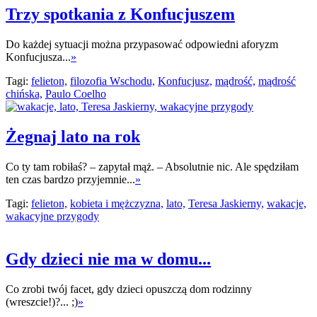
Trzy spotkania z Konfucjuszem
Do każdej sytuacji można przypasować odpowiedni aforyzm
Konfucjusza...
»
Tagi:
felieton,
filozofia Wschodu,
Konfucjusz,
mądrość,
mądrość
chińska,
Paulo Coelho
Żegnaj lato na rok
Co ty tam robiłaś? – zapytał mąż. – Absolutnie nic. Ale spędziłam
ten czas bardzo przyjemnie...
»
Tagi:
felieton,
kobieta i mężczyzna,
lato,
Teresa Jaskierny,
wakacje,
wakacyjne przygody
Gdy dzieci nie ma w domu...
Co zrobi twój facet, gdy dzieci opuszczą dom rodzinny
(wreszcie!)?... ;)
»