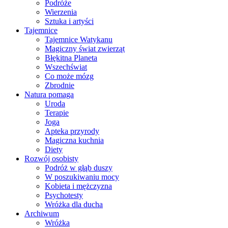
Podróże
Wierzenia
Sztuka i artyści
Tajemnice
Tajemnice Watykanu
Magiczny świat zwierząt
Błękitna Planeta
Wszechświat
Co może mózg
Zbrodnie
Natura pomaga
Uroda
Terapie
Joga
Apteka przyrody
Magiczna kuchnia
Diety
Rozwój osobisty
Podróż w głąb duszy
W poszukiwaniu mocy
Kobieta i mężczyzna
Psychotesty
Wróżka dla ducha
Archiwum
Wróżka