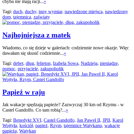
chyba nie mają racji...
»
Tagi:
duch,
duchy,
inny wymiar,
nawiedzone miejsca,
nawiedzony
dom,
tajemnica,
zaświaty
Najhojniejsza z matek
Wiadomo, co się dzieje w galeriach: codziennie nowe okazje. Więc
dawałam się skusić codziennie...
»
Tagi:
debet,
dług,
felieton,
Izabela Sowa,
Nadzieja,
pieniądze,
pomoc,
przyjaciele,
zakupoholik
Papież w raju
Jak wakacje spędzają papieże? Zazwyczaj 30 km od Rzymu - w
Castel Gandolfo. Co tam robią?...
»
Tagi:
Benedykt XVI,
Castel Gandolfo,
Jan Paweł II,
JPII,
Karol
Wojtyła,
kościół,
papież,
Rzym,
tajemnice Watykanu,
wakacje
papieża,
Watykan