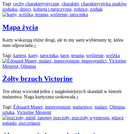
Tagi:
cechy charakterystyczne,
charakter,
charakterystyka znaków
zodiaku,
dzieci,
kobieta i mężczyzna,
rodzice,
zodiak
Mapa życia
Karty wskazują różne drogi, ale to my sami wybieramy tę, która
nam odpowiada.
»
Tagi:
kariera,
karty,
tarocistka,
tarot,
terapia,
wróżenie,
wróżka
Żółty brzuch Victorine
Ten obraz wywołał jeden z najgłośniejszych skandali w historii
malarstwa. Naga kurtyzana szokowała.
»
Tagi:
Édouard Manet,
impresjonizm,
malarstwo,
malarz,
Olimpia,
sztuka,
Victorine Meurent