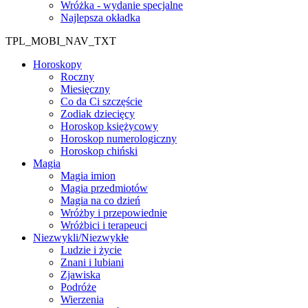
Wróżka - wydanie specjalne
Najlepsza okładka
TPL_MOBI_NAV_TXT
Horoskopy
Roczny
Miesięczny
Co da Ci szczęście
Zodiak dziecięcy
Horoskop księżycowy
Horoskop numerologiczny
Horoskop chiński
Magia
Magia imion
Magia przedmiotów
Magia na co dzień
Wróżby i przepowiednie
Wróżbici i terapeuci
Niezwykli/Niezwykłe
Ludzie i życie
Znani i lubiani
Zjawiska
Podróże
Wierzenia