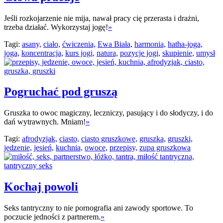
Jeśli rozkojarzenie nie mija, nawał pracy cię przerasta i drażni,
trzeba działać. Wykorzystaj jogę!
»
Tagi:
asany,
ciało,
ćwiczenia,
Ewa Biała,
harmonia,
hatha-joga,
joga,
koncentracja,
kurs jogi,
natura,
pozycje jogi,
skupienie,
umysł
Pogruchać pod gruszą
Gruszka to owoc magiczny, leczniczy, pasujący i do słodyczy, i do
dań wytrawnych. Mniam!
»
Tagi:
afrodyzjak,
ciasto,
ciasto gruszkowe,
gruszka,
gruszki,
jedzenie,
jesień,
kuchnia,
owoce,
przepisy,
zupa gruszkowa
Kochaj powoli
Seks tantryczny to nie pornografia ani zawody sportowe. To
poczucie jedności z partnerem.
»