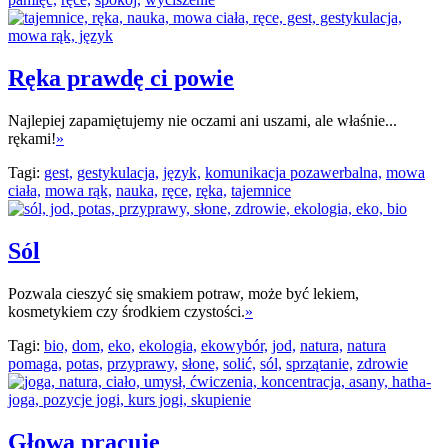
Ręka prawdę ci powie
Najlepiej zapamiętujemy nie oczami ani uszami, ale właśnie...
rękami!
»
Tagi:
gest,
gestykulacja,
język,
komunikacja pozawerbalna,
mowa
ciała,
mowa rąk,
nauka,
ręce,
ręka,
tajemnice
Sól
Pozwala cieszyć się smakiem potraw, może być lekiem,
kosmetykiem czy środkiem czystości.
»
Tagi:
bio,
dom,
eko,
ekologia,
ekowybór,
jod,
natura,
natura
pomaga,
potas,
przyprawy,
słone,
solić,
sól,
sprzątanie,
zdrowie
Głowa pracuje