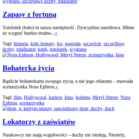
Zapasy z fortuną
Totolotek (lotto) to nasza namiętność. Dyscyplina narodowa. Mimo
że wygrać bardzo trudno...
»
Tagi:
historia,
koło fortuny,
los,
nagroda,
szczęście,
szczęśliwe
liczby,
totalizator,
totek,
totolotek,
wygrana
Bohaterka życia
Bądźcie bohaterkami swojego życia, a nie jego ofiarami – mawiała
scenarzystka Nora Ephron.
»
Tagi:
film,
Hollywood,
kariera,
kino,
kobieta,
Meryl Streep,
Nora
Ephron,
scenarzystka
Lokatorzy z zaświatów
Naukowcy nie mają wątpliwości – duchy nie istnieją. Niestety,