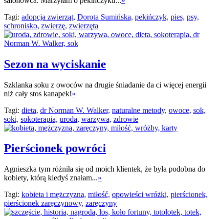
salonowca. Marzyłam o pekińczyku...
»
Tagi:
adopcja zwierząt,
Dorota Sumińska,
pekińczyk,
pies,
psy,
schronisko,
zwierzę,
zwierzęta
Sezon na wyciskanie
Szklanka soku z owoców na drugie śniadanie da ci więcej energii
niż cały stos kanapek!
»
Tagi:
dieta,
dr Norman W. Walker,
naturalne metody,
owoce,
sok,
soki,
sokoterapia,
uroda,
warzywa,
zdrowie
Pierścionek powróci
Agnieszka tym różniła się od moich klientek, że była podobna do
kobiety, którą kiedyś znałam...
»
Tagi:
kobieta i mężczyzna,
miłość,
opowieści wróżki,
pierścionek,
pierścionek zaręczynowy,
zaręczyny