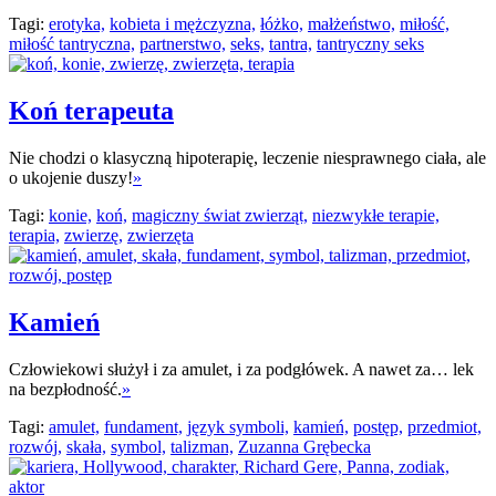
Tagi:
erotyka,
kobieta i mężczyzna,
łóżko,
małżeństwo,
miłość,
miłość tantryczna,
partnerstwo,
seks,
tantra,
tantryczny seks
Koń terapeuta
Nie chodzi o klasyczną hipoterapię, leczenie niesprawnego ciała, ale
o ukojenie duszy!
»
Tagi:
konie,
koń,
magiczny świat zwierząt,
niezwykłe terapie,
terapia,
zwierzę,
zwierzęta
Kamień
Człowiekowi służył i za amulet, i za podgłówek. A nawet za… lek
na bezpłodność.
»
Tagi:
amulet,
fundament,
język symboli,
kamień,
postęp,
przedmiot,
rozwój,
skała,
symbol,
talizman,
Zuzanna Grębecka