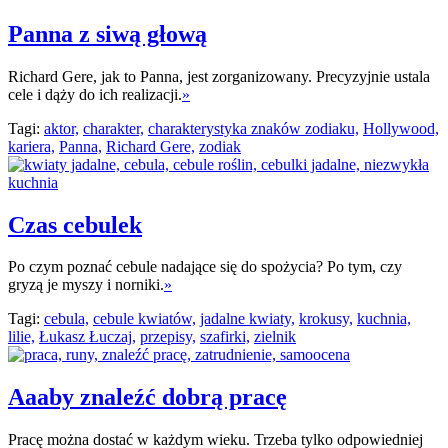
Panna z siwą głową
Richard Gere, jak to Panna, jest zorganizowany. Precyzyjnie ustala
cele i dąży do ich realizacji.
»
Tagi:
aktor,
charakter,
charakterystyka znaków zodiaku,
Hollywood,
kariera,
Panna,
Richard Gere,
zodiak
Czas cebulek
Po czym poznać cebule nadające się do spożycia? Po tym, czy
gryzą je myszy i norniki.
»
Tagi:
cebula,
cebule kwiatów,
jadalne kwiaty,
krokusy,
kuchnia,
lilie,
Łukasz Łuczaj,
przepisy,
szafirki,
zielnik
Aaaby znaleźć dobrą pracę
Pracę można dostać w każdym wieku. Trzeba tylko odpowiedniej