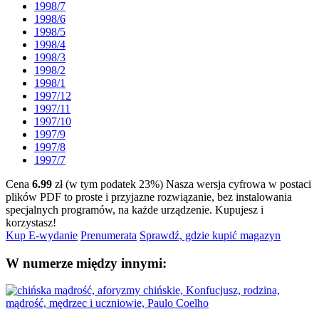
1998/7
1998/6
1998/5
1998/4
1998/3
1998/2
1998/1
1997/12
1997/11
1997/10
1997/9
1997/8
1997/7
Cena
6.99
zł (w tym podatek 23%)
Nasza wersja cyfrowa w postaci
plików PDF to proste i przyjazne rozwiązanie, bez instalowania
specjalnych programów, na każde urządzenie.
Kupujesz i
korzystasz!
Kup E-wydanie
Prenumerata
Sprawdź, gdzie kupić magazyn
W numerze między innymi: