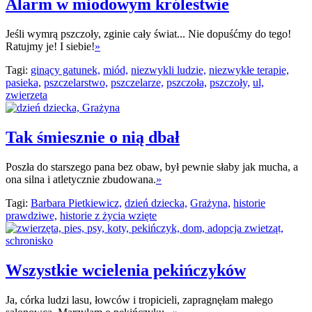
Alarm w miodowym królestwie
Jeśli wymrą pszczoły, zginie cały świat... Nie dopuśćmy do tego!
Ratujmy je! I siebie!
»
Tagi:
ginący gatunek,
miód,
niezwykli ludzie,
niezwykłe terapie,
pasieka,
pszczelarstwo,
pszczelarze,
pszczoła,
pszczoły,
ul,
zwierzeta
Tak śmiesznie o nią dbał
Poszła do starszego pana bez obaw, był pewnie słaby jak mucha, a
ona silna i atletycznie zbudowana.
»
Tagi:
Barbara Pietkiewicz,
dzień dziecka,
Grażyna,
historie
prawdziwe,
historie z życia wzięte
Wszystkie wcielenia pekińczyków
Ja, córka ludzi lasu, łowców i tropicieli, zapragnęłam małego