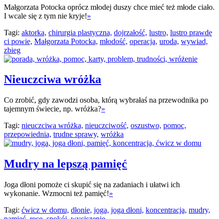
Małgorzata Potocka oprócz młodej duszy chce mieć też młode ciało.
I wcale się z tym nie kryje!
»
Tagi:
aktorka,
chirurgia plastyczna,
dojrzałość,
lustro,
lustro prawdę
ci powie,
Małgorzata Potocka,
młodość,
operacja,
uroda,
wywiad,
zbieg
Nieuczciwa wróżka
Co zrobić, gdy zawodzi osoba, którą wybrałaś na przewodnika po
tajemnym świecie, np. wróżka?
»
Tagi:
nieuczciwa wróżka,
nieuczciwość,
oszustwo,
pomoc,
przepowiednia,
trudne sprawy,
wróżka
Mudry na lepszą pamięć
Joga dłoni pomoże ci skupić się na zadaniach i ułatwi ich
wykonanie. Wzmocni też pamięć!
»
Tagi:
ćwicz w domu,
dłonie,
joga,
joga dłoni,
koncentracja,
mudry,
pamięć,
ręce,
spokój,
wyciszenie