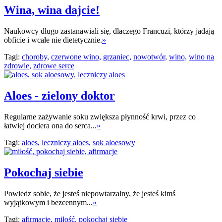
Wina, wina dajcie!
Naukowcy długo zastanawiali się, dlaczego Francuzi, którzy jadają
obficie i wcale nie dietetycznie.
»
Tagi:
choroby,
czerwone wino,
grzaniec,
nowotwór,
wino,
wino na
zdrowie,
zdrowe serce
Aloes - zielony doktor
Regularne zażywanie soku zwiększa płynność krwi, przez co
łatwiej dociera ona do serca...
»
Tagi:
aloes,
leczniczy aloes,
sok aloesowy
Pokochaj siebie
Powiedz sobie, że jesteś niepowtarzalny, że jesteś kimś
wyjątkowym i bezcennym...
»
Tagi:
afirmacje,
miłość,
pokochaj siebie