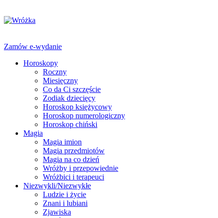
Zamów e-wydanie
Horoskopy
Roczny
Miesięczny
Co da Ci szczęście
Zodiak dziecięcy
Horoskop księżycowy
Horoskop numerologiczny
Horoskop chiński
Magia
Magia imion
Magia przedmiotów
Magia na co dzień
Wróżby i przepowiednie
Wróżbici i terapeuci
Niezwykli/Niezwykłe
Ludzie i życie
Znani i lubiani
Zjawiska