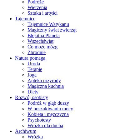
Podróże
Wierzenia
Sztuka i artyści
Tajemnice
Tajemnice Watykanu
Magiczny świat zwierząt
Błękitna Planeta
Wszechświat
Co może mózg
Zbrodnie
Natura pomaga
Uroda
Terapie
Joga
Apteka przyrody
Magiczna kuchnia
Diety
Rozwój osobisty
Podróż w głąb duszy
W poszukiwaniu mocy
Kobieta i mężczyzna
Psychotesty
Wróżka dla ducha
Archiwum
Wróżka