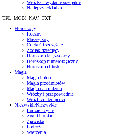
Wróżka - wydanie specjalne
Najlepsza okładka
TPL_MOBI_NAV_TXT
Horoskopy
Roczny
Miesięczny
Co da Ci szczęście
Zodiak dziecięcy
Horoskop księżycowy
Horoskop numerologiczny
Horoskop chiński
Magia
Magia imion
Magia przedmiotów
Magia na co dzień
Wróżby i przepowiednie
Wróżbici i terapeuci
Niezwykli/Niezwykłe
Ludzie i życie
Znani i lubiani
Zjawiska
Podróże
Wierzenia