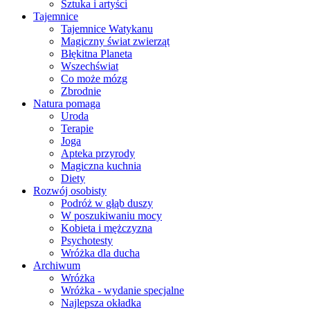
Sztuka i artyści
Tajemnice
Tajemnice Watykanu
Magiczny świat zwierząt
Błękitna Planeta
Wszechświat
Co może mózg
Zbrodnie
Natura pomaga
Uroda
Terapie
Joga
Apteka przyrody
Magiczna kuchnia
Diety
Rozwój osobisty
Podróż w głąb duszy
W poszukiwaniu mocy
Kobieta i mężczyzna
Psychotesty
Wróżka dla ducha
Archiwum
Wróżka
Wróżka - wydanie specjalne
Najlepsza okładka