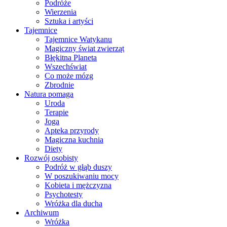
Podróże
Wierzenia
Sztuka i artyści
Tajemnice
Tajemnice Watykanu
Magiczny świat zwierząt
Błękitna Planeta
Wszechświat
Co może mózg
Zbrodnie
Natura pomaga
Uroda
Terapie
Joga
Apteka przyrody
Magiczna kuchnia
Diety
Rozwój osobisty
Podróż w głąb duszy
W poszukiwaniu mocy
Kobieta i mężczyzna
Psychotesty
Wróżka dla ducha
Archiwum
Wróżka