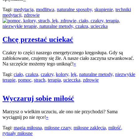
Tagi:
medytacja,
modlitwa,
naturalne sposoby,
skupienie,
techniki
medytacji,
zdrowie
Chcę przestać uciekać
Czakry to części naszego energetycznego kręgosłupa. Gdy są
zablokowane, czujemy się źle. A nasze ciało zaczyna szwankować.
Na szczęście możemy tego uniknąć!
»
Tagi:
ciało,
czakra,
czakry,
kolory,
lęk,
naturalne metody,
niezwykłe
terapie,
pomoc,
strach,
terapia,
ucieczka,
zdrowie
Wyczaruj sobie miłość
Marzysz o wielkim uczuciu, ale ono nie przychodzi? Sama
wyciągnij po nie ręce!
»
Tagi:
magia miłosna,
miłosne czary,
miłosne zaklęcia,
miłość,
rytuały miłosne