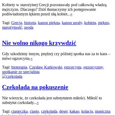
Kobiety w starożytnej Grecji pozostawały pod całkowitą władzą
mężczyzn. Dlaczego? Dziś tłumaczymy ich postępowanie
podświadomym lękiem przed siłą kobiet...
»
Tagi:
Grecja,
historia,
kanon piękna,
kanon urody,
kobieta,
piękno,
starożytność,
uroda
Nie wolno nikogo krzywdzić
Gdy szkodzimy innym, prędzej czy później spotka nas za to kara –
mówi egzorcysta.
»
Tagi:
bioterapia,
Czesław Karkowski,
egzorcysta,
egzorcyzmy,
spotkanie ze specjalistą
Czekolada na pokuszenie
Nie wierzcie, że czekolada jest substytutem miłości. Miłość to
substytut czekolady...
»
Tagi:
ciasteczka,
ciasto,
czekolada,
deser,
kakao,
kolacja,
magiczna