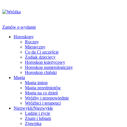
Zamów e-wydanie
Horoskopy
Roczny
Miesięczny
Co da Ci szczęście
Zodiak dziecięcy
Horoskop księżycowy
Horoskop numerologiczny
Horoskop chiński
Magia
Magia imion
Magia przedmiotów
Magia na co dzień
Wróżby i przepowiednie
Wróżbici i terapeuci
Niezwykli/Niezwykłe
Ludzie i życie
Znani i lubiani
Zjawiska