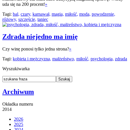
uda się na 200 procent!
»
Tagi:
bal,
czary,
karnawał,
magia,
miłość,
moda,
powodzenie,
różowy,
szczęście,
taniec
Zdrada niejedno ma imię
Czy winę ponosi tylko jedna strona?
»
Tagi:
kobieta i mężczyzna,
małżeństwo,
miłość,
psychologia,
zdrada
Wyszukiwarka
Archiwum
Okładka numeru
2014
2026
2025
2024