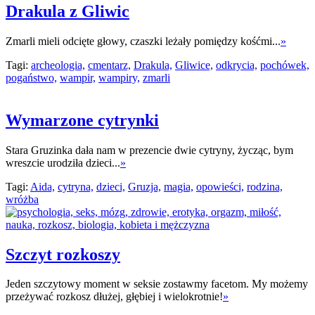
Drakula z Gliwic
Zmarli mieli odcięte głowy, czaszki leżały pomiędzy kośćmi...
»
Tagi:
archeologia,
cmentarz,
Drakula,
Gliwice,
odkrycia,
pochówek,
pogaństwo,
wampir,
wampiry,
zmarli
Wymarzone cytrynki
Stara Gruzinka dała nam w prezencie dwie cytryny, życząc, bym
wreszcie urodziła dzieci...
»
Tagi:
Aida,
cytryna,
dzieci,
Gruzja,
magia,
opowieści,
rodzina,
wróżba
Szczyt rozkoszy
Jeden szczytowy moment w seksie zostawmy facetom. My możemy
przeżywać rozkosz dłużej, głębiej i wielokrotnie!
»