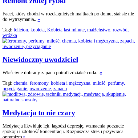
Remont złotej rybki
Facet, który chodzi w rozciągniętych majtkach po domu, stał się nie
do wytrzymania...
»
Tagi:
felieton,
kobieta,
Kobieta last minute,
małżeństwo,
rozwód,
wróżka
Niewidoczny uwodziciel
Właściwie dobrany zapach potrafi zdziałać cuda...
»
Tagi:
chemia,
feromony,
kobieta i mężczyzna,
miłość,
perfumy,
przyciąganie,
uwodzenie,
zapach
Medytacja to nie czary
Medytacja likwiduje lęk, łagodzi depresję, wzmacnia poczucie
spokoju i zdolność koncentracji. Rozpuszcza stres i przywraca
optymizm.
»