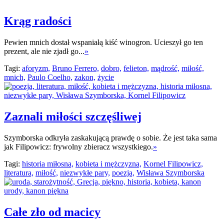
Krąg radości
Pewien mnich dostał wspaniałą kiść winogron. Ucieszył go ten
prezent, ale nie zjadł go...
»
Tagi:
aforyzm,
Bruno Ferrero,
dobro,
felieton,
mądrość,
miłość,
mnich,
Paulo Coelho,
zakon,
życie
Zaznali miłości szczęśliwej
Szymborska odkryła zaskakującą prawdę o sobie. Że jest taka sama
jak Filipowicz: frywolny zbieracz wszystkiego.
»
Tagi:
historia miłosna,
kobieta i mężczyzna,
Kornel Filipowicz,
literatura,
miłość,
niezwykłe pary,
poezja,
Wisława Szymborska
Całe zło od macicy