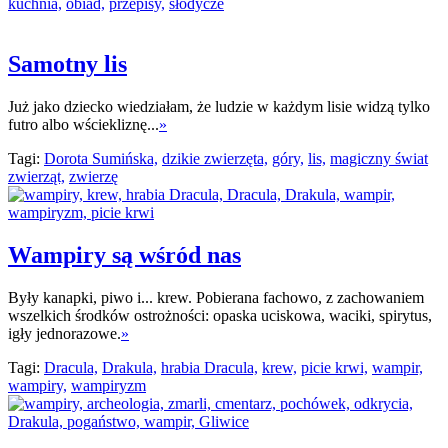
kuchnia,
obiad,
przepisy,
słodycze
Samotny lis
Już jako dziecko wiedziałam, że ludzie w każdym lisie widzą tylko
futro albo wściekliznę...
»
Tagi:
Dorota Sumińska,
dzikie zwierzęta,
góry,
lis,
magiczny świat
zwierząt,
zwierzę
Wampiry są wśród nas
Były kanapki, piwo i... krew. Pobierana fachowo, z zachowaniem
wszelkich środków ostrożności: opaska uciskowa, waciki, spirytus,
igły jednorazowe.
»
Tagi:
Dracula,
Drakula,
hrabia Dracula,
krew,
picie krwi,
wampir,
wampiry,
wampiryzm