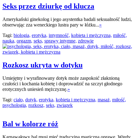
Seks przez dziurkę od klucza
Amerykański ginekolog i jego asystentka badali seksualność ludzi,
obserwując zza weneckiego lustra pary w łóżku...
»
Tagi:
biologia,
erotyka,
intymność,
kobieta i mężczyzna,
miłość,
nauka,
orgazm,
seks,
sprawy intymne,
zdrowie
Rozkosz ukryta w dotyku
Umiejętny i wyrafinowany dotyk może zaspokoić złaknioną
czułości i kochania kobietę i doprowadzić na szczyt głodnego
erotycznych uniesień mężczyznę.
»
Tagi:
ciało,
dotyk,
erotyka,
kobieta i mężczyzna,
masaż,
miłość,
psychologia,
rozkosz,
seks,
związek
Bal w kolorze róż
Karnawałowy bal musi mieć tradycyjną magiczną oprawę. Wtedy