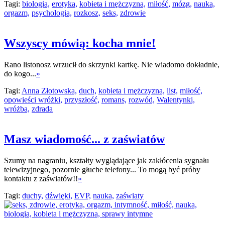
Tagi:
biologia,
erotyka,
kobieta i mężczyzna,
miłość,
mózg,
nauka,
orgazm,
psychologia,
rozkosz,
seks,
zdrowie
Wszyscy mówią: kocha mnie!
Rano listonosz wrzucił do skrzynki kartkę. Nie wiadomo dokładnie,
do kogo...
»
Tagi:
Anna Złotowska,
duch,
kobieta i mężczyzna,
list,
miłość,
opowieści wróżki,
przyszłość,
romans,
rozwód,
Walentynki,
wróżba,
zdrada
Masz wiadomość... z zaświatów
Szumy na nagraniu, kształty wyglądające jak zakłócenia sygnału
telewizyjnego, pozornie głuche telefony... To mogą być próby
kontaktu z zaświatów!!
»
Tagi:
duchy,
dźwięki,
EVP,
nauka,
zaświaty