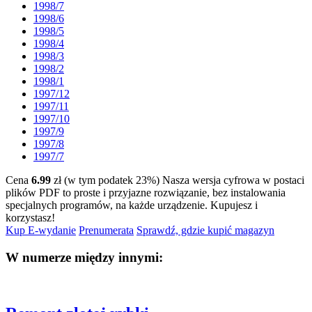
1998/7
1998/6
1998/5
1998/4
1998/3
1998/2
1998/1
1997/12
1997/11
1997/10
1997/9
1997/8
1997/7
Cena
6.99
zł (w tym podatek 23%)
Nasza wersja cyfrowa w postaci
plików PDF to proste i przyjazne rozwiązanie, bez instalowania
specjalnych programów, na każde urządzenie.
Kupujesz i
korzystasz!
Kup E-wydanie
Prenumerata
Sprawdź, gdzie kupić magazyn
W numerze między innymi: