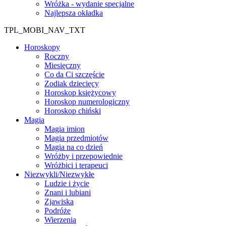
Wróżka - wydanie specjalne
Najlepsza okładka
TPL_MOBI_NAV_TXT
Horoskopy
Roczny
Miesięczny
Co da Ci szczęście
Zodiak dziecięcy
Horoskop księżycowy
Horoskop numerologiczny
Horoskop chiński
Magia
Magia imion
Magia przedmiotów
Magia na co dzień
Wróżby i przepowiednie
Wróżbici i terapeuci
Niezwykli/Niezwykłe
Ludzie i życie
Znani i lubiani
Zjawiska
Podróże
Wierzenia