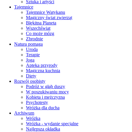
Sztuka i artyści
Tajemnice
Tajemnice Watykanu
Magiczny świat zwierząt
Błękitna Planeta
Wszechświat
Co może mózg
Zbrodnie
Natura pomaga
Uroda
Terapie
Joga
Apteka przyrody
Magiczna kuchnia
Diety
Rozwój osobisty
Podróż w głąb duszy
W poszukiwaniu mocy
Kobieta i mężczyzna
Psychotesty
Wróżka dla ducha
Archiwum
Wróżka
Wróżka - wydanie specjalne
Najlepsza okładka