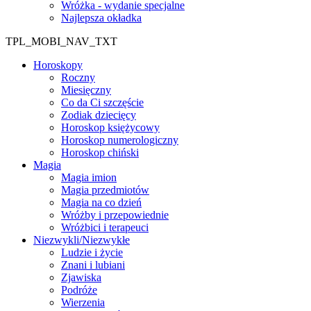
Wróżka - wydanie specjalne
Najlepsza okładka
TPL_MOBI_NAV_TXT
Horoskopy
Roczny
Miesięczny
Co da Ci szczęście
Zodiak dziecięcy
Horoskop księżycowy
Horoskop numerologiczny
Horoskop chiński
Magia
Magia imion
Magia przedmiotów
Magia na co dzień
Wróżby i przepowiednie
Wróżbici i terapeuci
Niezwykli/Niezwykłe
Ludzie i życie
Znani i lubiani
Zjawiska
Podróże
Wierzenia