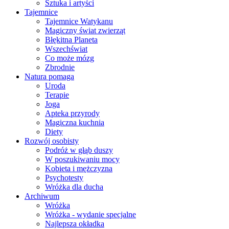
Sztuka i artyści
Tajemnice
Tajemnice Watykanu
Magiczny świat zwierząt
Błękitna Planeta
Wszechświat
Co może mózg
Zbrodnie
Natura pomaga
Uroda
Terapie
Joga
Apteka przyrody
Magiczna kuchnia
Diety
Rozwój osobisty
Podróż w głąb duszy
W poszukiwaniu mocy
Kobieta i mężczyzna
Psychotesty
Wróżka dla ducha
Archiwum
Wróżka
Wróżka - wydanie specjalne
Najlepsza okładka