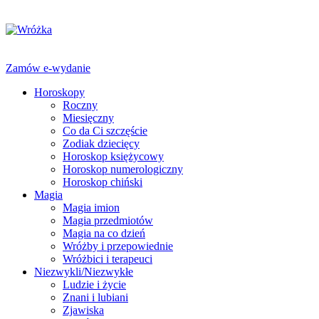
Zamów e-wydanie
Horoskopy
Roczny
Miesięczny
Co da Ci szczęście
Zodiak dziecięcy
Horoskop księżycowy
Horoskop numerologiczny
Horoskop chiński
Magia
Magia imion
Magia przedmiotów
Magia na co dzień
Wróżby i przepowiednie
Wróżbici i terapeuci
Niezwykli/Niezwykłe
Ludzie i życie
Znani i lubiani
Zjawiska