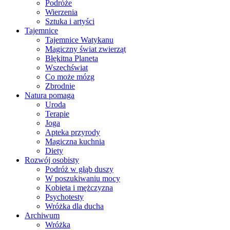
Podróże
Wierzenia
Sztuka i artyści
Tajemnice
Tajemnice Watykanu
Magiczny świat zwierząt
Błękitna Planeta
Wszechświat
Co może mózg
Zbrodnie
Natura pomaga
Uroda
Terapie
Joga
Apteka przyrody
Magiczna kuchnia
Diety
Rozwój osobisty
Podróż w głąb duszy
W poszukiwaniu mocy
Kobieta i mężczyzna
Psychotesty
Wróżka dla ducha
Archiwum
Wróżka