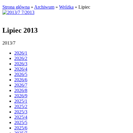
Strona główna
»
Archiwum
»
Wróżka
»
Lipiec
Lipiec 2013
2013/7
2026/1
2026/2
2026/3
2026/4
2026/5
2026/6
2026/7
2026/8
2026/9
2025/1
2025/2
2025/3
2025/4
2025/5
2025/6