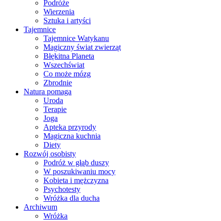
Podróże
Wierzenia
Sztuka i artyści
Tajemnice
Tajemnice Watykanu
Magiczny świat zwierząt
Błękitna Planeta
Wszechświat
Co może mózg
Zbrodnie
Natura pomaga
Uroda
Terapie
Joga
Apteka przyrody
Magiczna kuchnia
Diety
Rozwój osobisty
Podróż w głąb duszy
W poszukiwaniu mocy
Kobieta i mężczyzna
Psychotesty
Wróżka dla ducha
Archiwum
Wróżka