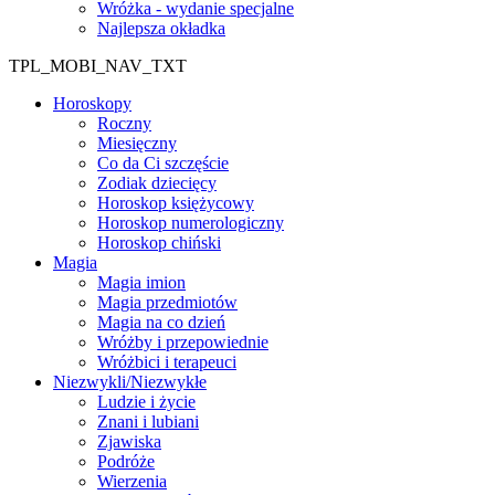
Wróżka - wydanie specjalne
Najlepsza okładka
TPL_MOBI_NAV_TXT
Horoskopy
Roczny
Miesięczny
Co da Ci szczęście
Zodiak dziecięcy
Horoskop księżycowy
Horoskop numerologiczny
Horoskop chiński
Magia
Magia imion
Magia przedmiotów
Magia na co dzień
Wróżby i przepowiednie
Wróżbici i terapeuci
Niezwykli/Niezwykłe
Ludzie i życie
Znani i lubiani
Zjawiska
Podróże
Wierzenia