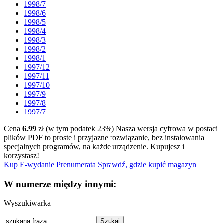
1998/7
1998/6
1998/5
1998/4
1998/3
1998/2
1998/1
1997/12
1997/11
1997/10
1997/9
1997/8
1997/7
Cena
6.99
zł (w tym podatek 23%)
Nasza wersja cyfrowa w postaci
plików PDF to proste i przyjazne rozwiązanie, bez instalowania
specjalnych programów, na każde urządzenie.
Kupujesz i
korzystasz!
Kup E-wydanie
Prenumerata
Sprawdź, gdzie kupić magazyn
W numerze między innymi:
Wyszukiwarka