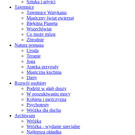
Sztuka i artyści
Tajemnice
Tajemnice Watykanu
Magiczny świat zwierząt
Błękitna Planeta
Wszechświat
Co może mózg
Zbrodnie
Natura pomaga
Uroda
Terapie
Joga
Apteka przyrody
Magiczna kuchnia
Diety
Rozwój osobisty
Podróż w głąb duszy
W poszukiwaniu mocy
Kobieta i mężczyzna
Psychotesty
Wróżka dla ducha
Archiwum
Wróżka
Wróżka - wydanie specjalne
Najlepsza okładka