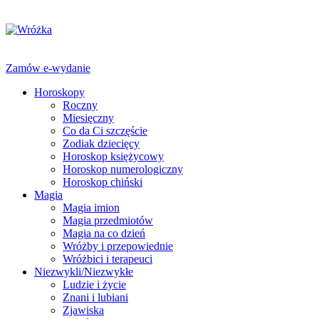
Zamów e-wydanie
Horoskopy
Roczny
Miesięczny
Co da Ci szczęście
Zodiak dziecięcy
Horoskop księżycowy
Horoskop numerologiczny
Horoskop chiński
Magia
Magia imion
Magia przedmiotów
Magia na co dzień
Wróżby i przepowiednie
Wróżbici i terapeuci
Niezwykli/Niezwykłe
Ludzie i życie
Znani i lubiani
Zjawiska