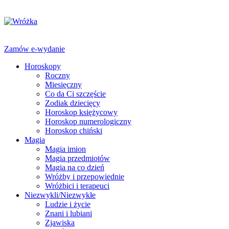
Zamów e-wydanie
Horoskopy
Roczny
Miesięczny
Co da Ci szczęście
Zodiak dziecięcy
Horoskop księżycowy
Horoskop numerologiczny
Horoskop chiński
Magia
Magia imion
Magia przedmiotów
Magia na co dzień
Wróżby i przepowiednie
Wróżbici i terapeuci
Niezwykli/Niezwykłe
Ludzie i życie
Znani i lubiani
Zjawiska