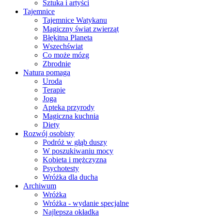
Sztuka i artyści
Tajemnice
Tajemnice Watykanu
Magiczny świat zwierząt
Błękitna Planeta
Wszechświat
Co może mózg
Zbrodnie
Natura pomaga
Uroda
Terapie
Joga
Apteka przyrody
Magiczna kuchnia
Diety
Rozwój osobisty
Podróż w głąb duszy
W poszukiwaniu mocy
Kobieta i mężczyzna
Psychotesty
Wróżka dla ducha
Archiwum
Wróżka
Wróżka - wydanie specjalne
Najlepsza okładka