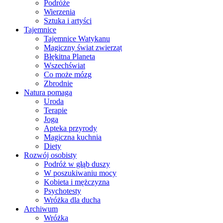
Podróże
Wierzenia
Sztuka i artyści
Tajemnice
Tajemnice Watykanu
Magiczny świat zwierząt
Błękitna Planeta
Wszechświat
Co może mózg
Zbrodnie
Natura pomaga
Uroda
Terapie
Joga
Apteka przyrody
Magiczna kuchnia
Diety
Rozwój osobisty
Podróż w głąb duszy
W poszukiwaniu mocy
Kobieta i mężczyzna
Psychotesty
Wróżka dla ducha
Archiwum
Wróżka