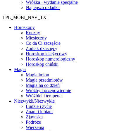
Wróżka - wydanie specjalne
Najlepsza okładka
TPL_MOBI_NAV_TXT
Horoskopy
Roczny
Miesięczny
Co da Ci szczęście
Zodiak dziecięcy
Horoskop księżycowy
Horoskop numerologiczny
Horoskop chiński
Magia
Magia imion
Magia przedmiotów
Magia na co dzień
Wróżby i przepowiednie
Wróżbici i terapeuci
Niezwykli/Niezwykłe
Ludzie i życie
Znani i lubiani
Zjawiska
Podróże
Wierzenia