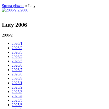
Strona główna
»
Luty
Luty 2006
2006/2
2026/1
2026/2
2026/3
2026/4
2026/5
2026/6
2026/7
2026/8
2026/9
2025/1
2025/2
2025/3
2025/4
2025/5
2025/6