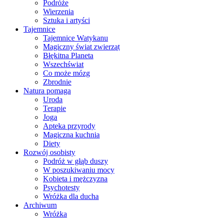
Podróże
Wierzenia
Sztuka i artyści
Tajemnice
Tajemnice Watykanu
Magiczny świat zwierząt
Błękitna Planeta
Wszechświat
Co może mózg
Zbrodnie
Natura pomaga
Uroda
Terapie
Joga
Apteka przyrody
Magiczna kuchnia
Diety
Rozwój osobisty
Podróż w głąb duszy
W poszukiwaniu mocy
Kobieta i mężczyzna
Psychotesty
Wróżka dla ducha
Archiwum
Wróżka