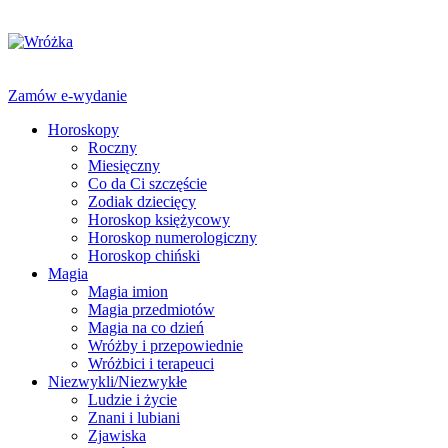
Zamów e-wydanie
Horoskopy
Roczny
Miesięczny
Co da Ci szczęście
Zodiak dziecięcy
Horoskop księżycowy
Horoskop numerologiczny
Horoskop chiński
Magia
Magia imion
Magia przedmiotów
Magia na co dzień
Wróżby i przepowiednie
Wróżbici i terapeuci
Niezwykli/Niezwykłe
Ludzie i życie
Znani i lubiani
Zjawiska