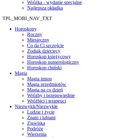
Wróżka - wydanie specjalne
Najlepsza okładka
TPL_MOBI_NAV_TXT
Horoskopy
Roczny
Miesięczny
Co da Ci szczęście
Zodiak dziecięcy
Horoskop księżycowy
Horoskop numerologiczny
Horoskop chiński
Magia
Magia imion
Magia przedmiotów
Magia na co dzień
Wróżby i przepowiednie
Wróżbici i terapeuci
Niezwykli/Niezwykłe
Ludzie i życie
Znani i lubiani
Zjawiska
Podróże
Wierzenia