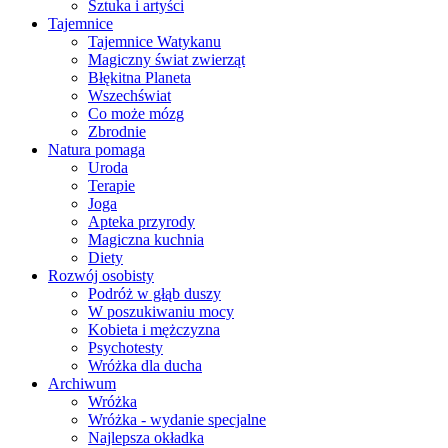
Sztuka i artyści
Tajemnice
Tajemnice Watykanu
Magiczny świat zwierząt
Błękitna Planeta
Wszechświat
Co może mózg
Zbrodnie
Natura pomaga
Uroda
Terapie
Joga
Apteka przyrody
Magiczna kuchnia
Diety
Rozwój osobisty
Podróż w głąb duszy
W poszukiwaniu mocy
Kobieta i mężczyzna
Psychotesty
Wróżka dla ducha
Archiwum
Wróżka
Wróżka - wydanie specjalne
Najlepsza okładka