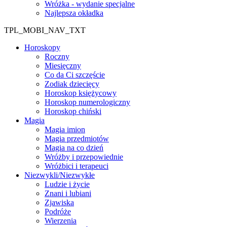
Wróżka - wydanie specjalne
Najlepsza okładka
TPL_MOBI_NAV_TXT
Horoskopy
Roczny
Miesięczny
Co da Ci szczęście
Zodiak dziecięcy
Horoskop księżycowy
Horoskop numerologiczny
Horoskop chiński
Magia
Magia imion
Magia przedmiotów
Magia na co dzień
Wróżby i przepowiednie
Wróżbici i terapeuci
Niezwykli/Niezwykłe
Ludzie i życie
Znani i lubiani
Zjawiska
Podróże
Wierzenia