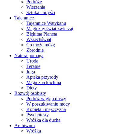
Podróże
Wierzenia
Sztuka i artyści
Tajemnice
Tajemnice Watykanu
Magiczny świat zwierząt
Błękitna Planeta
Wszechświat
Co może mózg
Zbrodnie
Natura pomaga
Uroda
Terapie
Joga
Apteka przyrody
Magiczna kuchnia
Diety
Rozwój osobisty
Podróż w głąb duszy
W poszukiwaniu mocy
Kobieta i mężczyzna
Psychotesty
Wróżka dla ducha
Archiwum
Wróżka