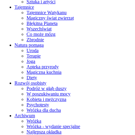
Sztuka i artyści
Tajemnice
Tajemnice Watykanu
Magiczny świat zwierząt
Błękitna Planeta
Wszechświat
Co może mózg
Zbrodnie
Natura pomaga
Uroda
Terapie
Joga
Apteka przyrody
Magiczna kuchnia
Diety
Rozwój osobisty
Podróż w głąb duszy
W poszukiwaniu mocy
Kobieta i mężczyzna
Psychotesty
Wróżka dla ducha
Archiwum
Wróżka
Wróżka - wydanie specjalne
Najlepsza okładka