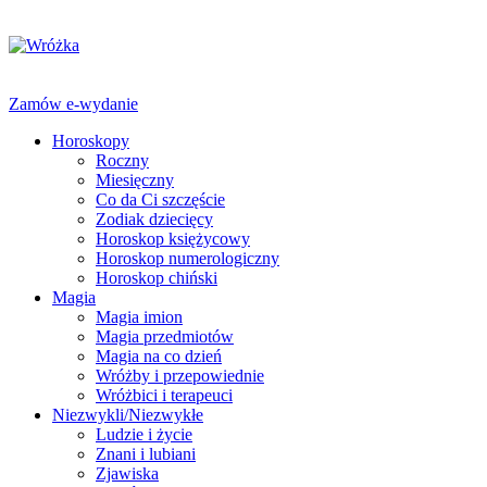
Zamów e-wydanie
Horoskopy
Roczny
Miesięczny
Co da Ci szczęście
Zodiak dziecięcy
Horoskop księżycowy
Horoskop numerologiczny
Horoskop chiński
Magia
Magia imion
Magia przedmiotów
Magia na co dzień
Wróżby i przepowiednie
Wróżbici i terapeuci
Niezwykli/Niezwykłe
Ludzie i życie
Znani i lubiani
Zjawiska