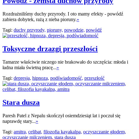
Powódź - zemsta duchów przyrody
Rozdrażniliśmy duchy przyrody. I oto mamy efekty - powódź
zabiera dobytek, rażą z nieba pioruny.
»
Tagi:
duchy przyrody,
pioruny,
powodzie,
powódź
Toksyczne drzazgi przeszłości
Tamarze właściwie niczego nie brakowało do szczęścia: młoda i
ładna miała świetną pracę...
»
Tagi:
depresja,
hipnoza,
podświadomość,
przeszłość
Stara dusza
Paresh Patel z Nepalu skończył osiemdziesiąt lat i poczuł się
naprawdę stary...
»
Tagi:
amitra,
celibat,
filozofia kayakalpa,
oczyszczanie głodem,
oczyszczanie milczeniem,
stara dusza