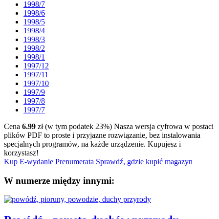
1998/7
1998/6
1998/5
1998/4
1998/3
1998/2
1998/1
1997/12
1997/11
1997/10
1997/9
1997/8
1997/7
Cena
6.99
zł (w tym podatek 23%)
Nasza wersja cyfrowa w postaci
plików PDF to proste i przyjazne rozwiązanie, bez instalowania
specjalnych programów, na każde urządzenie.
Kupujesz i
korzystasz!
Kup E-wydanie
Prenumerata
Sprawdź, gdzie kupić magazyn
W numerze między innymi: