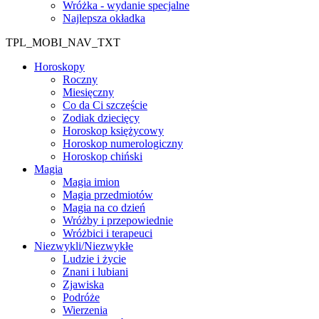
Wróżka - wydanie specjalne
Najlepsza okładka
TPL_MOBI_NAV_TXT
Horoskopy
Roczny
Miesięczny
Co da Ci szczęście
Zodiak dziecięcy
Horoskop księżycowy
Horoskop numerologiczny
Horoskop chiński
Magia
Magia imion
Magia przedmiotów
Magia na co dzień
Wróżby i przepowiednie
Wróżbici i terapeuci
Niezwykli/Niezwykłe
Ludzie i życie
Znani i lubiani
Zjawiska
Podróże
Wierzenia