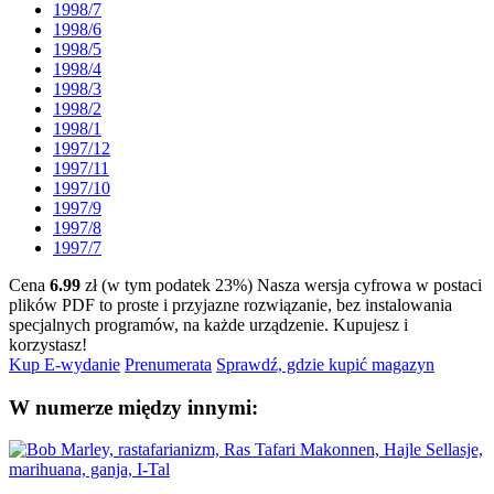
1998/7
1998/6
1998/5
1998/4
1998/3
1998/2
1998/1
1997/12
1997/11
1997/10
1997/9
1997/8
1997/7
Cena
6.99
zł (w tym podatek 23%)
Nasza wersja cyfrowa w postaci
plików PDF to proste i przyjazne rozwiązanie, bez instalowania
specjalnych programów, na każde urządzenie.
Kupujesz i
korzystasz!
Kup E-wydanie
Prenumerata
Sprawdź, gdzie kupić magazyn
W numerze między innymi: