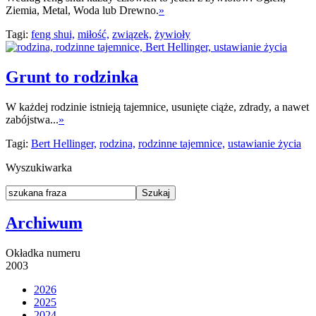
Ziemia, Metal, Woda lub Drewno.
»
Tagi:
feng shui,
miłość,
związek,
żywioły
Grunt to rodzinka
W każdej rodzinie istnieją tajemnice, usunięte ciąże, zdrady, a nawet
zabójstwa...
»
Tagi:
Bert Hellinger,
rodzina,
rodzinne tajemnice,
ustawianie życia
Wyszukiwarka
Archiwum
Okładka numeru
2003
2026
2025
2024