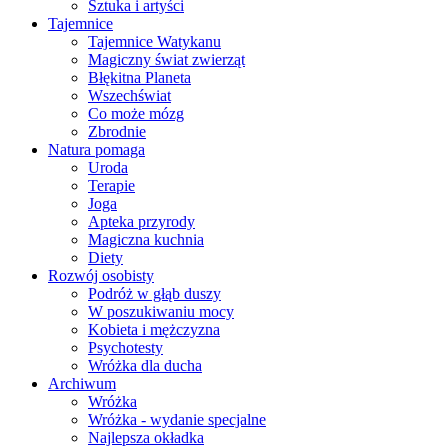
Sztuka i artyści
Tajemnice
Tajemnice Watykanu
Magiczny świat zwierząt
Błękitna Planeta
Wszechświat
Co może mózg
Zbrodnie
Natura pomaga
Uroda
Terapie
Joga
Apteka przyrody
Magiczna kuchnia
Diety
Rozwój osobisty
Podróż w głąb duszy
W poszukiwaniu mocy
Kobieta i mężczyzna
Psychotesty
Wróżka dla ducha
Archiwum
Wróżka
Wróżka - wydanie specjalne
Najlepsza okładka