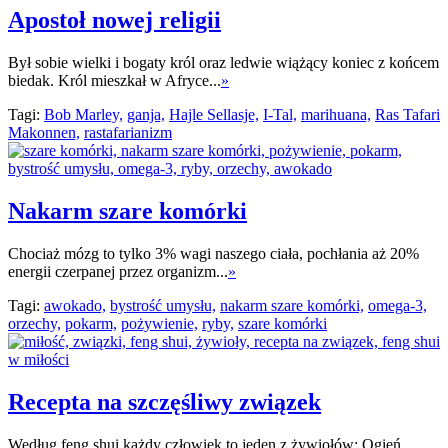
Apostoł nowej religii
Był sobie wielki i bogaty król oraz ledwie wiążący koniec z końcem
biedak. Król mieszkał w Afryce...
»
Tagi:
Bob Marley,
ganja,
Hajle Sellasje,
I-Tal,
marihuana,
Ras Tafari
Makonnen,
rastafarianizm
Nakarm szare komórki
Chociaż mózg to tylko 3% wagi naszego ciała, pochłania aż 20%
energii czerpanej przez organizm...
»
Tagi:
awokado,
bystrość umysłu,
nakarm szare komórki,
omega-3,
orzechy,
pokarm,
pożywienie,
ryby,
szare komórki
Recepta na szczęśliwy związek
Według feng shui każdy człowiek to jeden z żywiołów: Ogień,