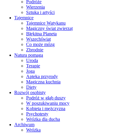
Podróże
Wierzenia
Sztuka i artyści
Tajemnice
Tajemnice Watykanu
Magiczny świat zwierząt
Błękitna Planeta
Wszechświat
Co może mózg
Zbrodnie
Natura pomaga
Uroda
Terapie
Joga
Apteka przyrody
Magiczna kuchnia
Diety
Rozwój osobisty
Podróż w głąb duszy
W poszukiwaniu mocy
Kobieta i mężczyzna
Psychotesty
Wróżka dla ducha
Archiwum
Wróżka