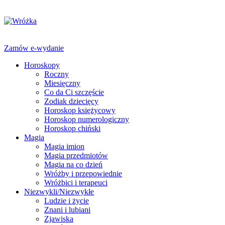
Zamów e-wydanie
Horoskopy
Roczny
Miesięczny
Co da Ci szczęście
Zodiak dziecięcy
Horoskop księżycowy
Horoskop numerologiczny
Horoskop chiński
Magia
Magia imion
Magia przedmiotów
Magia na co dzień
Wróżby i przepowiednie
Wróżbici i terapeuci
Niezwykli/Niezwykłe
Ludzie i życie
Znani i lubiani
Zjawiska