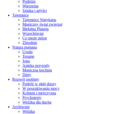
Podróże
Wierzenia
Sztuka i artyści
Tajemnice
Tajemnice Watykanu
Magiczny świat zwierząt
Błękitna Planeta
Wszechświat
Co może mózg
Zbrodnie
Natura pomaga
Uroda
Terapie
Joga
Apteka przyrody
Magiczna kuchnia
Diety
Rozwój osobisty
Podróż w głąb duszy
W poszukiwaniu mocy
Kobieta i mężczyzna
Psychotesty
Wróżka dla ducha
Archiwum
Wróżka