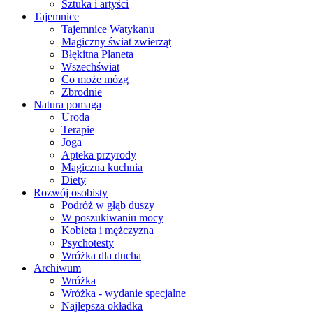
Sztuka i artyści
Tajemnice
Tajemnice Watykanu
Magiczny świat zwierząt
Błękitna Planeta
Wszechświat
Co może mózg
Zbrodnie
Natura pomaga
Uroda
Terapie
Joga
Apteka przyrody
Magiczna kuchnia
Diety
Rozwój osobisty
Podróż w głąb duszy
W poszukiwaniu mocy
Kobieta i mężczyzna
Psychotesty
Wróżka dla ducha
Archiwum
Wróżka
Wróżka - wydanie specjalne
Najlepsza okładka