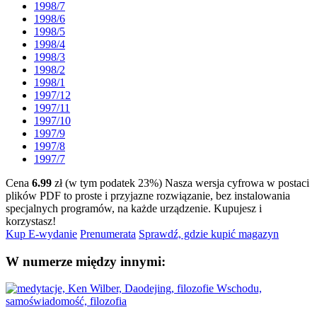
1998/7
1998/6
1998/5
1998/4
1998/3
1998/2
1998/1
1997/12
1997/11
1997/10
1997/9
1997/8
1997/7
Cena
6.99
zł (w tym podatek 23%)
Nasza wersja cyfrowa w postaci
plików PDF to proste i przyjazne rozwiązanie, bez instalowania
specjalnych programów, na każde urządzenie.
Kupujesz i
korzystasz!
Kup E-wydanie
Prenumerata
Sprawdź, gdzie kupić magazyn
W numerze między innymi: