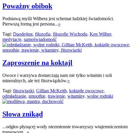
Poważny obibok
Podstawą myśli Wilbera jest schemat ludzkiej świadomości.
Pierwszą formą jest persona...
»
Tagi:
Daodejing,
filozofia,
filozofie Wschodu,
Ken Wilber,
medytacje,
samoświadomość
Zaproszenie na koktajl
Owoce i warzywa dostarczają nam nie tylko witamin i soli
mineralnych, ale też fitozwiązków.
»
Tagi:
fitozwiązki,
Gillian McKeith,
koktajle owocowe,
odmładzanie,
smoothie,
trawienie,
witaminy,
wolne rodniki
Słowa znikąd
...odgłos płynącej wody niezmiennie towarzyszy wtajemniczeniom
transowym...
»