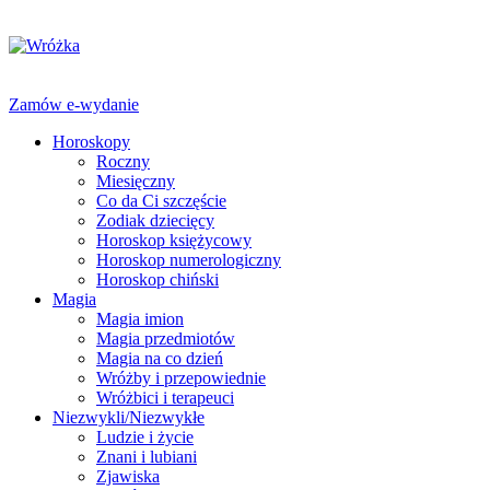
Zamów e-wydanie
Horoskopy
Roczny
Miesięczny
Co da Ci szczęście
Zodiak dziecięcy
Horoskop księżycowy
Horoskop numerologiczny
Horoskop chiński
Magia
Magia imion
Magia przedmiotów
Magia na co dzień
Wróżby i przepowiednie
Wróżbici i terapeuci
Niezwykli/Niezwykłe
Ludzie i życie
Znani i lubiani
Zjawiska