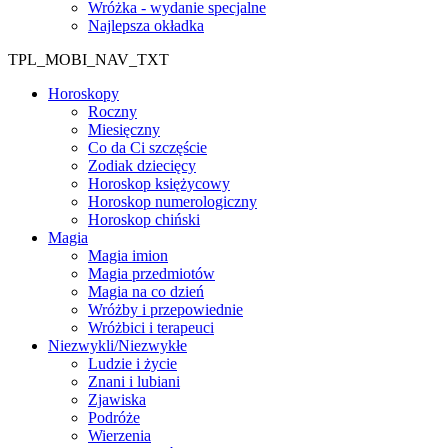
Wróżka - wydanie specjalne
Najlepsza okładka
TPL_MOBI_NAV_TXT
Horoskopy
Roczny
Miesięczny
Co da Ci szczęście
Zodiak dziecięcy
Horoskop księżycowy
Horoskop numerologiczny
Horoskop chiński
Magia
Magia imion
Magia przedmiotów
Magia na co dzień
Wróżby i przepowiednie
Wróżbici i terapeuci
Niezwykli/Niezwykłe
Ludzie i życie
Znani i lubiani
Zjawiska
Podróże
Wierzenia