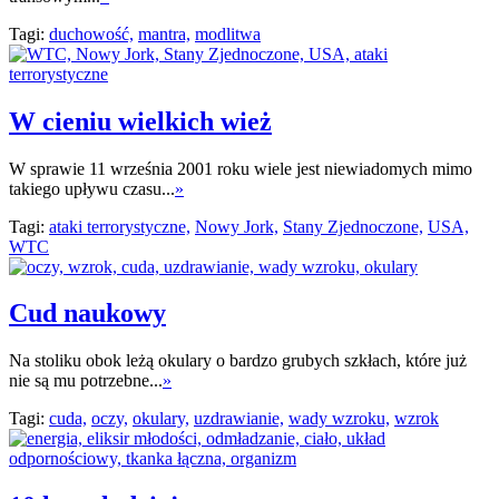
Tagi:
duchowość,
mantra,
modlitwa
W cieniu wielkich wież
W sprawie 11 września 2001 roku wiele jest niewiadomych mimo
takiego upływu czasu...
»
Tagi:
ataki terrorystyczne,
Nowy Jork,
Stany Zjednoczone,
USA,
WTC
Cud naukowy
Na stoliku obok leżą okulary o bardzo grubych szkłach, które już
nie są mu potrzebne...
»
Tagi:
cuda,
oczy,
okulary,
uzdrawianie,
wady wzroku,
wzrok