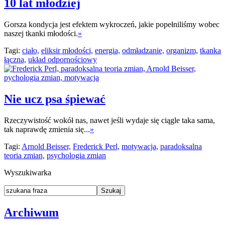
10 lat młodziej
Gorsza kondycja jest efektem wykroczeń, jakie popełniliśmy wobec
naszej tkanki młodości.
»
Tagi:
ciało,
eliksir młodości,
energia,
odmładzanie,
organizm,
tkanka
łączna,
układ odpornościowy
Nie ucz psa śpiewać
Rzeczywistość wokół nas, nawet jeśli wydaje się ciągle taka sama,
tak naprawdę zmienia się...
»
Tagi:
Arnold Beisser,
Frederick Perl,
motywacja,
paradoksalna
teoria zmian,
psychologia zmian
Wyszukiwarka
Archiwum