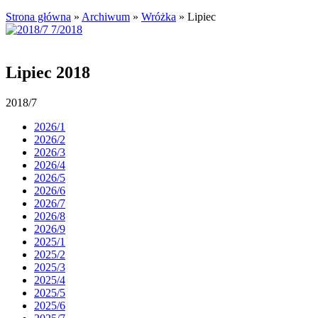
Strona główna
»
Archiwum
»
Wróżka
»
Lipiec
Lipiec 2018
2018/7
2026/1
2026/2
2026/3
2026/4
2026/5
2026/6
2026/7
2026/8
2026/9
2025/1
2025/2
2025/3
2025/4
2025/5
2025/6