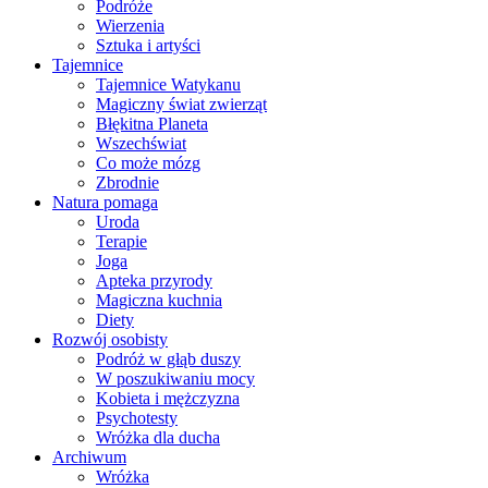
Podróże
Wierzenia
Sztuka i artyści
Tajemnice
Tajemnice Watykanu
Magiczny świat zwierząt
Błękitna Planeta
Wszechświat
Co może mózg
Zbrodnie
Natura pomaga
Uroda
Terapie
Joga
Apteka przyrody
Magiczna kuchnia
Diety
Rozwój osobisty
Podróż w głąb duszy
W poszukiwaniu mocy
Kobieta i mężczyzna
Psychotesty
Wróżka dla ducha
Archiwum
Wróżka