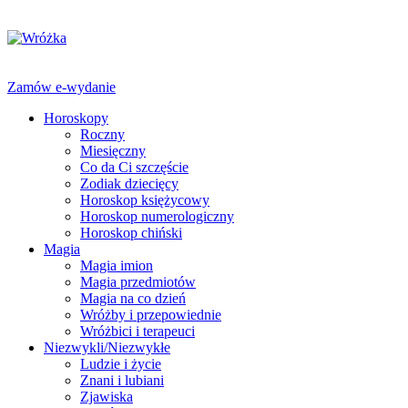
Zamów e-wydanie
Horoskopy
Roczny
Miesięczny
Co da Ci szczęście
Zodiak dziecięcy
Horoskop księżycowy
Horoskop numerologiczny
Horoskop chiński
Magia
Magia imion
Magia przedmiotów
Magia na co dzień
Wróżby i przepowiednie
Wróżbici i terapeuci
Niezwykli/Niezwykłe
Ludzie i życie
Znani i lubiani
Zjawiska