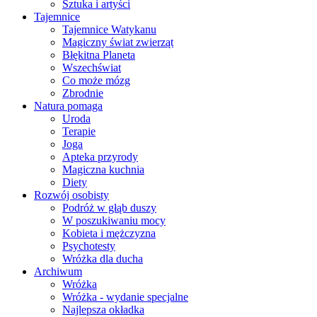
Sztuka i artyści
Tajemnice
Tajemnice Watykanu
Magiczny świat zwierząt
Błękitna Planeta
Wszechświat
Co może mózg
Zbrodnie
Natura pomaga
Uroda
Terapie
Joga
Apteka przyrody
Magiczna kuchnia
Diety
Rozwój osobisty
Podróż w głąb duszy
W poszukiwaniu mocy
Kobieta i mężczyzna
Psychotesty
Wróżka dla ducha
Archiwum
Wróżka
Wróżka - wydanie specjalne
Najlepsza okładka