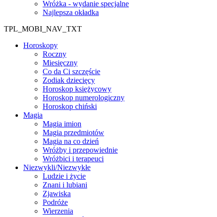
Wróżka - wydanie specjalne
Najlepsza okładka
TPL_MOBI_NAV_TXT
Horoskopy
Roczny
Miesięczny
Co da Ci szczęście
Zodiak dziecięcy
Horoskop księżycowy
Horoskop numerologiczny
Horoskop chiński
Magia
Magia imion
Magia przedmiotów
Magia na co dzień
Wróżby i przepowiednie
Wróżbici i terapeuci
Niezwykli/Niezwykłe
Ludzie i życie
Znani i lubiani
Zjawiska
Podróże
Wierzenia