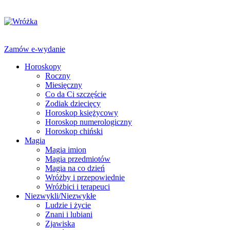
Zamów e-wydanie
Horoskopy
Roczny
Miesięczny
Co da Ci szczęście
Zodiak dziecięcy
Horoskop księżycowy
Horoskop numerologiczny
Horoskop chiński
Magia
Magia imion
Magia przedmiotów
Magia na co dzień
Wróżby i przepowiednie
Wróżbici i terapeuci
Niezwykli/Niezwykłe
Ludzie i życie
Znani i lubiani
Zjawiska