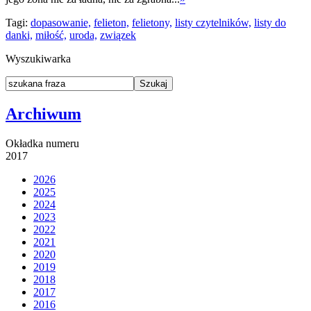
Tagi:
dopasowanie,
felieton,
felietony,
listy czytelników,
listy do
danki,
miłość,
uroda,
związek
Wyszukiwarka
Archiwum
Okładka numeru
2017
2026
2025
2024
2023
2022
2021
2020
2019
2018
2017
2016