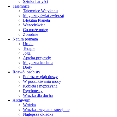
Sztuka i artyści
Tajemnice
Tajemnice Watykanu
Magiczny świat zwierząt
Błękitna Planeta
Wszechświat
Co może mózg
Zbrodnie
Natura pomaga
Uroda
Terapie
Joga
Apteka przyrody
Magiczna kuchnia
Diety
Rozwój osobisty
Podróż w głąb duszy
W poszukiwaniu mocy
Kobieta i mężczyzna
Psychotesty
Wróżka dla ducha
Archiwum
Wróżka
Wróżka - wydanie specjalne
Najlepsza okładka