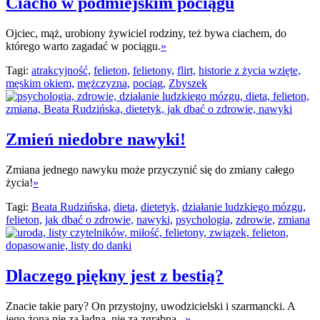
Ciacho w podmiejskim pociągu
Ojciec, mąż, urobiony żywiciel rodziny, też bywa ciachem, do
którego warto zagadać w pociągu.
»
Tagi:
atrakcyjność,
felieton,
felietony,
flirt,
historie z życia wzięte,
męskim okiem,
mężczyzna,
pociąg,
Zbyszek
Zmień niedobre nawyki!
Zmiana jednego nawyku może przyczynić się do zmiany całego
życia!
»
Tagi:
Beata Rudzińska,
dieta,
dietetyk,
działanie ludzkiego mózgu,
felieton,
jak dbać o zdrowie,
nawyki,
psychologia,
zdrowie,
zmiana
Dlaczego piękny jest z bestią?
Znacie takie pary? On przystojny, uwodzicielski i szarmancki. A
jego żona nie za ładna, nie za zgrabna...
»