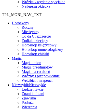
Wróżka - wydanie specjalne
Najlepsza okładka
TPL_MOBI_NAV_TXT
Horoskopy
Roczny
Miesięczny
Co da Ci szczęście
Zodiak dziecięcy
Horoskop księżycowy
Horoskop numerologiczny
Horoskop chiński
Magia
Magia imion
Magia przedmiotów
Magia na co dzień
Wróżby i przepowiednie
Wróżbici i terapeuci
Niezwykli/Niezwykłe
Ludzie i życie
Znani i lubiani
Zjawiska
Podróże
Wierzenia