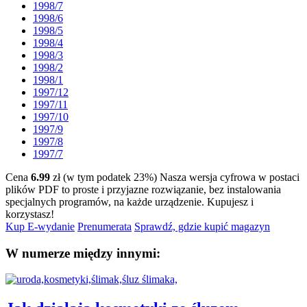
1998/7
1998/6
1998/5
1998/4
1998/3
1998/2
1998/1
1997/12
1997/11
1997/10
1997/9
1997/8
1997/7
Cena
6.99
zł (w tym podatek 23%)
Nasza wersja cyfrowa w postaci
plików PDF to proste i przyjazne rozwiązanie, bez instalowania
specjalnych programów, na każde urządzenie.
Kupujesz i
korzystasz!
Kup E-wydanie
Prenumerata
Sprawdź, gdzie kupić magazyn
W numerze między innymi: