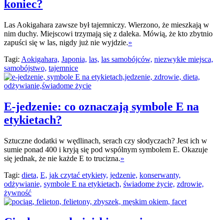
koniec?
Las Aokigahara zawsze był tajemniczy. Wierzono, że mieszkają w
nim duchy. Miejscowi trzymają się z daleka. Mówią, że kto zbytnio
zapuści się w las, nigdy już nie wyjdzie.
»
Tagi:
Aokigahara,
Japonia,
las,
las samobójców,
niezwykłe miejsca,
samobójstwo,
tajemnice
E-jedzenie: co oznaczają symbole E na
etykietach?
Sztuczne dodatki w wędlinach, serach czy słodyczach? Jest ich w
sumie ponad 400 i kryją się pod wspólnym symbolem E. Okazuje
się jednak, że nie każde E to trucizna.
»
Tagi:
dieta,
E,
jak czytać etykiety,
jedzenie,
konserwanty,
odżywianie,
symbole E na etykietach,
świadome życie,
zdrowie,
żywność