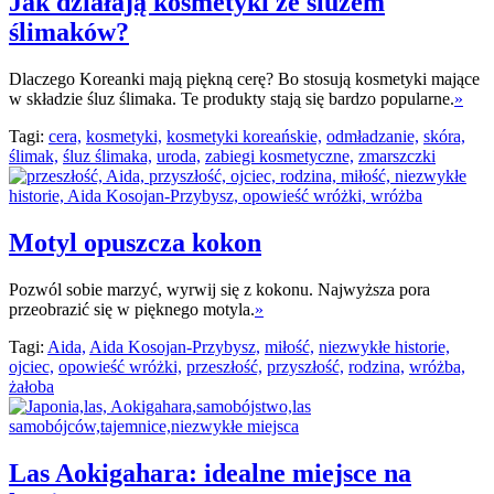
Jak działają kosmetyki ze śluzem
ślimaków?
Dlaczego Koreanki mają piękną cerę? Bo stosują kosmetyki mające
w składzie śluz ślimaka. Te produkty stają się bardzo popularne.
»
Tagi:
cera,
kosmetyki,
kosmetyki koreańskie,
odmładzanie,
skóra,
ślimak,
śluz ślimaka,
uroda,
zabiegi kosmetyczne,
zmarszczki
Motyl opuszcza kokon
Pozwól sobie marzyć, wyrwij się z kokonu. Najwyższa pora
przeobrazić się w pięknego motyla.
»
Tagi:
Aida,
Aida Kosojan-Przybysz,
miłość,
niezwykłe historie,
ojciec,
opowieść wróżki,
przeszłość,
przyszłość,
rodzina,
wróżba,
żałoba
Las Aokigahara: idealne miejsce na