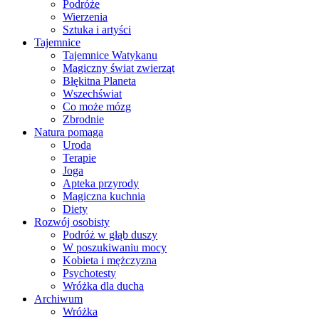
Podróże
Wierzenia
Sztuka i artyści
Tajemnice
Tajemnice Watykanu
Magiczny świat zwierząt
Błękitna Planeta
Wszechświat
Co może mózg
Zbrodnie
Natura pomaga
Uroda
Terapie
Joga
Apteka przyrody
Magiczna kuchnia
Diety
Rozwój osobisty
Podróż w głąb duszy
W poszukiwaniu mocy
Kobieta i mężczyzna
Psychotesty
Wróżka dla ducha
Archiwum
Wróżka