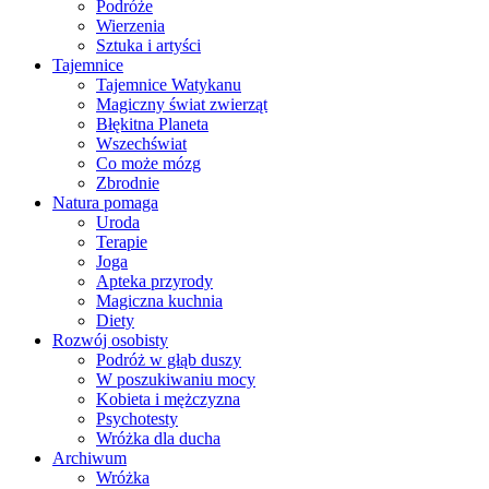
Podróże
Wierzenia
Sztuka i artyści
Tajemnice
Tajemnice Watykanu
Magiczny świat zwierząt
Błękitna Planeta
Wszechświat
Co może mózg
Zbrodnie
Natura pomaga
Uroda
Terapie
Joga
Apteka przyrody
Magiczna kuchnia
Diety
Rozwój osobisty
Podróż w głąb duszy
W poszukiwaniu mocy
Kobieta i mężczyzna
Psychotesty
Wróżka dla ducha
Archiwum
Wróżka