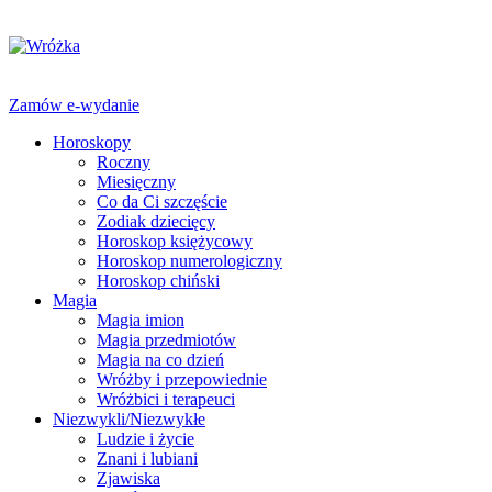
Zamów e-wydanie
Horoskopy
Roczny
Miesięczny
Co da Ci szczęście
Zodiak dziecięcy
Horoskop księżycowy
Horoskop numerologiczny
Horoskop chiński
Magia
Magia imion
Magia przedmiotów
Magia na co dzień
Wróżby i przepowiednie
Wróżbici i terapeuci
Niezwykli/Niezwykłe
Ludzie i życie
Znani i lubiani
Zjawiska