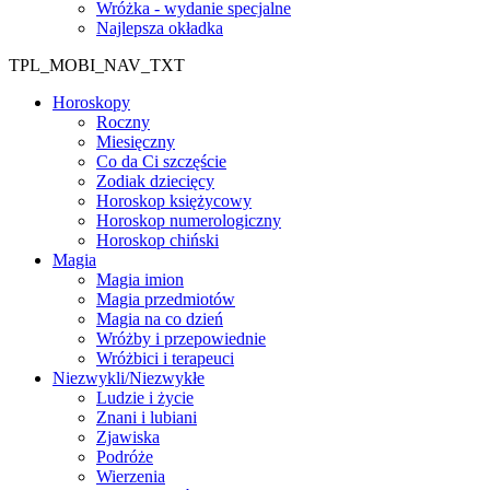
Wróżka - wydanie specjalne
Najlepsza okładka
TPL_MOBI_NAV_TXT
Horoskopy
Roczny
Miesięczny
Co da Ci szczęście
Zodiak dziecięcy
Horoskop księżycowy
Horoskop numerologiczny
Horoskop chiński
Magia
Magia imion
Magia przedmiotów
Magia na co dzień
Wróżby i przepowiednie
Wróżbici i terapeuci
Niezwykli/Niezwykłe
Ludzie i życie
Znani i lubiani
Zjawiska
Podróże
Wierzenia