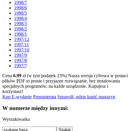
1998/7
1998/6
1998/5
1998/4
1998/3
1998/2
1998/1
1997/12
1997/11
1997/10
1997/9
1997/8
1997/7
Cena
6.99
zł (w tym podatek 23%)
Nasza wersja cyfrowa w postaci
plików PDF to proste i przyjazne rozwiązanie, bez instalowania
specjalnych programów, na każde urządzenie.
Kupujesz i
korzystasz!
Kup E-wydanie
Prenumerata
Sprawdź, gdzie kupić magazyn
W numerze między innymi:
Wyszukiwarka