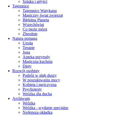
Sztuka i artyści
Tajemnice
Tajemnice Watykanu
Magiczny świat zwierząt
Błękitna Planeta
Wszechświat
Co może mózg
Zbrodnie
Natura pomaga
Uroda
Terapie
Joga
Apteka przyrody
Magiczna kuchnia
Diety
Rozwój osobisty
Podróż w głąb duszy
W poszukiwaniu mocy
Kobieta i mężczyzna
Psychotesty
Wróżka dla ducha
Archiwum
Wróżka
Wróżka - wydanie specjalne
Najlepsza okładka