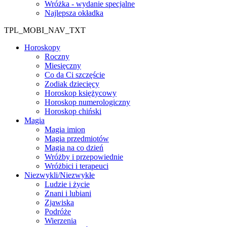
Wróżka - wydanie specjalne
Najlepsza okładka
TPL_MOBI_NAV_TXT
Horoskopy
Roczny
Miesięczny
Co da Ci szczęście
Zodiak dziecięcy
Horoskop księżycowy
Horoskop numerologiczny
Horoskop chiński
Magia
Magia imion
Magia przedmiotów
Magia na co dzień
Wróżby i przepowiednie
Wróżbici i terapeuci
Niezwykli/Niezwykłe
Ludzie i życie
Znani i lubiani
Zjawiska
Podróże
Wierzenia