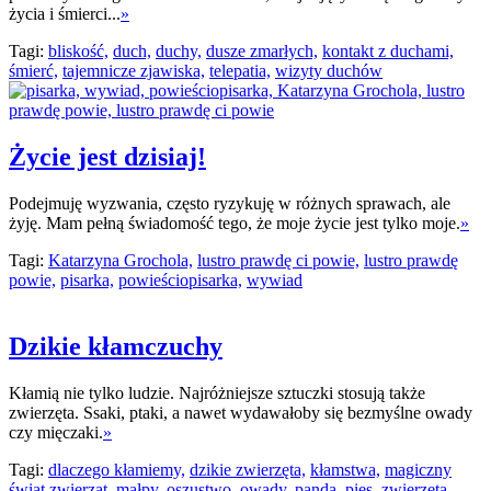
życia i śmierci...
»
Tagi:
bliskość,
duch,
duchy,
dusze zmarłych,
kontakt z duchami,
śmierć,
tajemnicze zjawiska,
telepatia,
wizyty duchów
Życie jest dzisiaj!
Podejmuję wyzwania, często ryzykuję w różnych sprawach, ale
żyję. Mam pełną świadomość tego, że moje życie jest tylko moje.
»
Tagi:
Katarzyna Grochola,
lustro prawdę ci powie,
lustro prawdę
powie,
pisarka,
powieściopisarka,
wywiad
Dzikie kłamczuchy
Kłamią nie tylko ludzie. Najróżniejsze sztuczki stosują także
zwierzęta. Ssaki, ptaki, a nawet wydawałoby się bezmyślne owady
czy mięczaki.
»
Tagi:
dlaczego kłamiemy,
dzikie zwierzęta,
kłamstwa,
magiczny
świat zwierząt,
małpy,
oszustwo,
owady,
panda,
pies,
zwierzęta