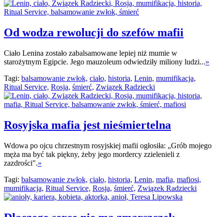
Od wodza rewolucji do szefów mafii
Ciało Lenina zostało zabalsamowane lepiej niż mumie w
starożytnym Egipcie. Jego mauzoleum odwiedziły miliony ludzi...
»
Tagi:
balsamowanie zwłok,
ciało,
historia,
Lenin,
mumifikacja,
Ritual Service,
Rosja,
śmierć,
Związek Radziecki
Rosyjska mafia jest nieśmiertelna
Wdowa po ojcu chrzestnym rosyjskiej mafii ogłosiła: „Grób mojego
męża ma być tak piękny, żeby jego mordercy zzielenieli z
zazdrości".
»
Tagi:
balsamowanie zwłok,
ciało,
historia,
Lenin,
mafia,
mafiosi,
mumifikacja,
Ritual Service,
Rosja,
śmierć,
Związek Radziecki