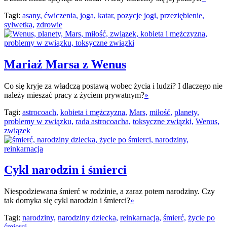
Tagi:
asany,
ćwiczenia,
joga,
katar,
pozycje jogi,
przeziębienie,
sylwetka,
zdrowie
Mariaż Marsa z Wenus
Co się kryje za władczą postawą wobec życia i ludzi? I dlaczego nie
należy mieszać pracy z życiem prywatnym?
»
Tagi:
astrocoach,
kobieta i mężczyzna,
Mars,
miłość,
planety,
problemy w związku,
rada astrocoacha,
toksyczne związki,
Wenus,
związek
Cykl narodzin i śmierci
Niespodziewana śmierć w rodzinie, a zaraz potem narodziny. Czy
tak domyka się cykl narodzin i śmierci?
»
Tagi:
narodziny,
narodziny dziecka,
reinkarnacja,
śmierć,
życie po
śmierci