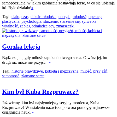
samopoczucie, w jakim gabinecie zostawiają forsę, w co się ubierają
itd. Byle działało!
»
Tagi:
ciało,
czas,
eliksir młodości,
energia,
młodość,
operacja
plastyczna,
psychologia,
starzenie,
starzenie się,
sylwetka,
witalność,
zabieg odmładzający,
zmarszczki
Gorzka lekcja
Bądź czujna, gdy miłość zapuka do twego serca. Otwórz jej, bo
drugi raz może nie przyjść...
»
Tagi:
historie prawdziwe,
kobieta i mężczyzna,
miłość,
przyjaźń,
samotność,
złamane serce
Kim był Kuba Rozpruwacz?
Już wiemy, kim był najsłynniejszy seryjny morderca, Kuba
Rozpruwacz! W ustaleniu nazwiska potwora pomogły najnowsze
osiągnięcia nauki.
»