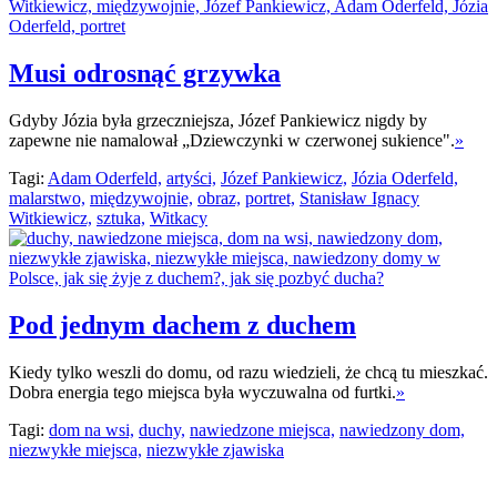
Musi odrosnąć grzywka
Gdyby Józia była grzeczniejsza, Józef Pankiewicz nigdy by
zapewne nie namalował „Dziewczynki w czerwonej sukience".
»
Tagi:
Adam Oderfeld,
artyści,
Józef Pankiewicz,
Józia Oderfeld,
malarstwo,
międzywojnie,
obraz,
portret,
Stanisław Ignacy
Witkiewicz,
sztuka,
Witkacy
Pod jednym dachem z duchem
Kiedy tylko weszli do domu, od razu wiedzieli, że chcą tu mieszkać.
Dobra energia tego miejsca była wyczuwalna od furtki.
»
Tagi:
dom na wsi,
duchy,
nawiedzone miejsca,
nawiedzony dom,
niezwykłe miejsca,
niezwykłe zjawiska