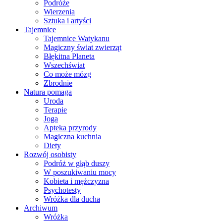
Podróże
Wierzenia
Sztuka i artyści
Tajemnice
Tajemnice Watykanu
Magiczny świat zwierząt
Błękitna Planeta
Wszechświat
Co może mózg
Zbrodnie
Natura pomaga
Uroda
Terapie
Joga
Apteka przyrody
Magiczna kuchnia
Diety
Rozwój osobisty
Podróż w głąb duszy
W poszukiwaniu mocy
Kobieta i mężczyzna
Psychotesty
Wróżka dla ducha
Archiwum
Wróżka