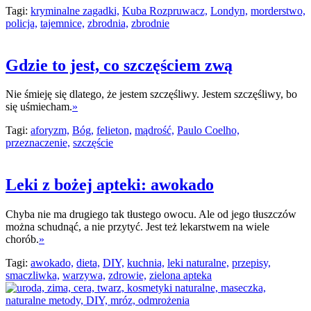
Tagi:
kryminalne zagadki,
Kuba Rozpruwacz,
Londyn,
morderstwo,
policja,
tajemnice,
zbrodnia,
zbrodnie
Gdzie to jest, co szczęściem zwą
Nie śmieję się dlatego, że jestem szczęśliwy. Jestem szczęśliwy, bo
się uśmiecham.
»
Tagi:
aforyzm,
Bóg,
felieton,
mądrość,
Paulo Coelho,
przeznaczenie,
szczęście
Leki z bożej apteki: awokado
Chyba nie ma drugiego tak tłustego owocu. Ale od jego tłuszczów
można schudnąć, a nie przytyć. Jest też lekarstwem na wiele
chorób.
»
Tagi:
awokado,
dieta,
DIY,
kuchnia,
leki naturalne,
przepisy,
smaczliwka,
warzywa,
zdrowie,
zielona apteka