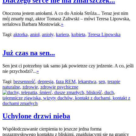
Dlaczego serce nie ma zmarszczek...
Otoczona jestem aniołami. A co do Anioła Stróża... Teraz jest nim
mój zmarły mąż, aktor Tomasz Zaliwski – mówi Teresa Lipowska,
serialowa Barbara Mostowiak.
»
Tagi:
aktorka,
anioł,
anioły,
kariera,
kobieta,
Teresa Lipowska
Już czas na sen...
Sen jest ci potrzebny tak samo jak powietrze czy jedzenie. A co, jeśli
nie przychodzi?...
»
Tagi:
bezsenność,
depresja,
faza REM,
lekarstwa,
sen,
terapie
naturalne,
zdrowie,
zdrowie psychiczne
Uchylone drzwi nieba
Współodczuwanie cierpienia to jeszcze jedna forma
pozazmysłowego kontaktu z bliskimi, znajdującymi się na granicy