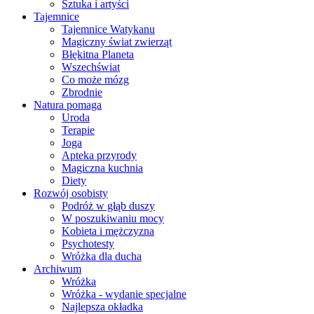
Sztuka i artyści
Tajemnice
Tajemnice Watykanu
Magiczny świat zwierząt
Błękitna Planeta
Wszechświat
Co może mózg
Zbrodnie
Natura pomaga
Uroda
Terapie
Joga
Apteka przyrody
Magiczna kuchnia
Diety
Rozwój osobisty
Podróż w głąb duszy
W poszukiwaniu mocy
Kobieta i mężczyzna
Psychotesty
Wróżka dla ducha
Archiwum
Wróżka
Wróżka - wydanie specjalne
Najlepsza okładka