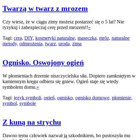
Twarzą w twarz z mrozem
Czy wiesz, że w ciągu zimy możesz postarzeć się o 5 lat? Nie
ryzykuj i zabezpieczaj cerę przed mrozem!!
»
Tagi:
cera,
DIY,
kosmetyki naturalne,
maseczka,
mróz,
naturalne
metody,
odmrożenia,
twarz,
uroda,
zima
Ognisko. Oswojony ogień
W płomieniach drzemie niszczycielska siła. Dopiero zamkniętym w
kamiennym kręgu odbiera się gniew. Ogień staje się wtedy
symbolem domu.
»
Tagi:
język symboli,
ogień,
ognisko,
ognisko domowe,
płomienie,
symbol,
symbole
Z kuną na strychu
Dawno temu człowiek nazwał ją szkodnikiem, bo pustoszyła mu