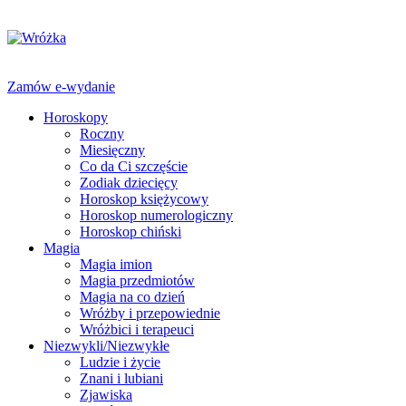
Zamów e-wydanie
Horoskopy
Roczny
Miesięczny
Co da Ci szczęście
Zodiak dziecięcy
Horoskop księżycowy
Horoskop numerologiczny
Horoskop chiński
Magia
Magia imion
Magia przedmiotów
Magia na co dzień
Wróżby i przepowiednie
Wróżbici i terapeuci
Niezwykli/Niezwykłe
Ludzie i życie
Znani i lubiani
Zjawiska