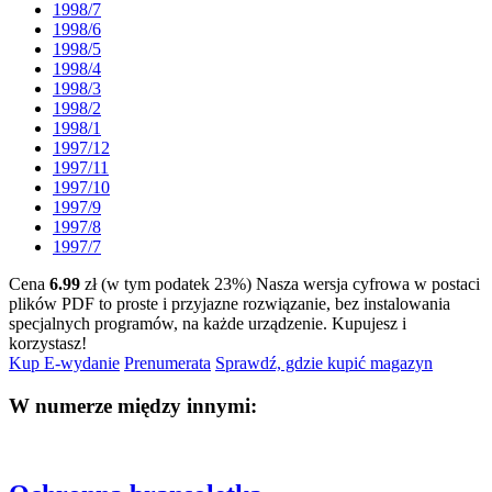
1998/7
1998/6
1998/5
1998/4
1998/3
1998/2
1998/1
1997/12
1997/11
1997/10
1997/9
1997/8
1997/7
Cena
6.99
zł (w tym podatek 23%)
Nasza wersja cyfrowa w postaci
plików PDF to proste i przyjazne rozwiązanie, bez instalowania
specjalnych programów, na każde urządzenie.
Kupujesz i
korzystasz!
Kup E-wydanie
Prenumerata
Sprawdź, gdzie kupić magazyn
W numerze między innymi: