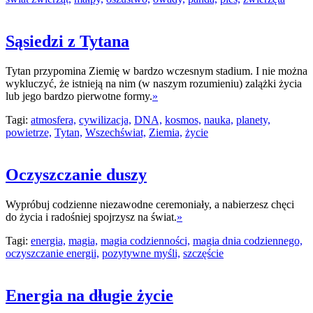
Sąsiedzi z Tytana
Tytan przypomina Ziemię w bardzo wczesnym stadium. I nie można
wykluczyć, że istnieją na nim (w naszym rozumieniu) zalążki życia
lub jego bardzo pierwotne formy.
»
Tagi:
atmosfera,
cywilizacja,
DNA,
kosmos,
nauka,
planety,
powietrze,
Tytan,
Wszechświat,
Ziemia,
życie
Oczyszczanie duszy
Wypróbuj codzienne niezawodne ceremoniały, a nabierzesz chęci
do życia i radośniej spojrzysz na świat.
»
Tagi:
energia,
magia,
magia codzienności,
magia dnia codziennego,
oczyszczanie energii,
pozytywne myśli,
szczęście
Energia na długie życie