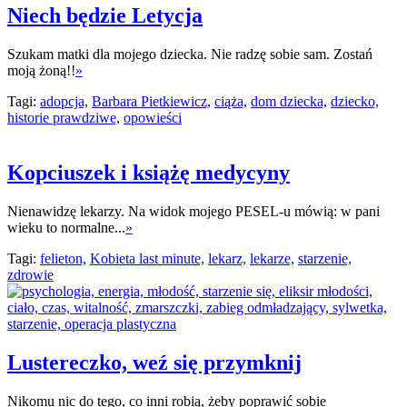
Niech będzie Letycja
Szukam matki dla mojego dziecka. Nie radzę sobie sam. Zostań
moją żoną!!
»
Tagi:
adopcja,
Barbara Pietkiewicz,
ciąża,
dom dziecka,
dziecko,
historie prawdziwe,
opowieści
Kopciuszek i książę medycyny
Nienawidzę lekarzy. Na widok mojego PESEL-u mówią: w pani
wieku to normalne...
»
Tagi:
felieton,
Kobieta last minute,
lekarz,
lekarze,
starzenie,
zdrowie
Lustereczko, weź się przymknij
Nikomu nic do tego, co inni robią, żeby poprawić sobie