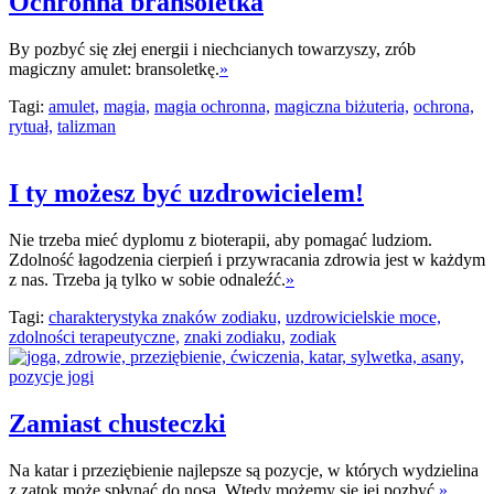
Ochronna bransoletka
By pozbyć się złej energii i niechcianych towarzyszy, zrób
magiczny amulet: bransoletkę.
»
Tagi:
amulet,
magia,
magia ochronna,
magiczna biżuteria,
ochrona,
rytuał,
talizman
I ty możesz być uzdrowicielem!
Nie trzeba mieć dyplomu z bioterapii, aby pomagać ludziom.
Zdolność łagodzenia cierpień i przywracania zdrowia jest w każdym
z nas. Trzeba ją tylko w sobie odnaleźć.
»
Tagi:
charakterystyka znaków zodiaku,
uzdrowicielskie moce,
zdolności terapeutyczne,
znaki zodiaku,
zodiak
Zamiast chusteczki
Na katar i przeziębienie najlepsze są pozycje, w których wydzielina
z zatok może spłynąć do nosa. Wtedy możemy się jej pozbyć.
»