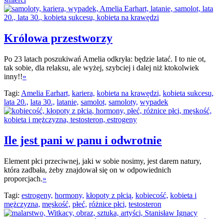
Królowa przestworzy
Po 23 latach poszukiwań Amelia odkryła: będzie latać. I to nie ot,
tak sobie, dla relaksu, ale wyżej, szybciej i dalej niż ktokolwiek
inny!!
»
Tagi:
Amelia Earhart,
kariera,
kobieta na krawędzi,
kobieta sukcesu,
lata 20.,
lata 30.,
latanie,
samolot,
samoloty,
wypadek
Ile jest pani w panu i odwrotnie
Element płci przeciwnej, jaki w sobie nosimy, jest darem natury,
która zadbała, żeby znajdował się on w odpowiednich
proporcjach.
»
Tagi:
estrogeny,
hormony,
kłopoty z płcią,
kobiecość,
kobieta i
mężczyzna,
męskość,
płeć,
różnice płci,
testosteron