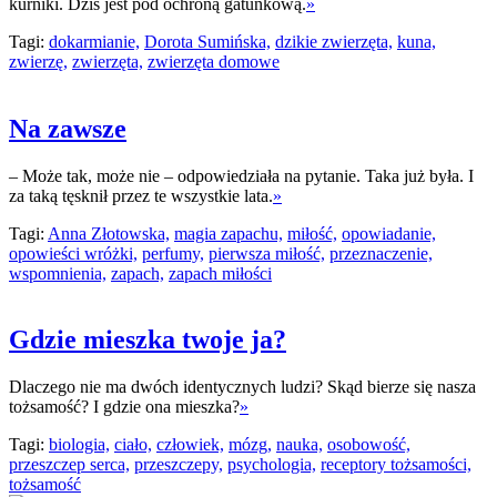
kurniki. Dziś jest pod ochroną gatunkową.
»
Tagi:
dokarmianie,
Dorota Sumińska,
dzikie zwierzęta,
kuna,
zwierzę,
zwierzęta,
zwierzęta domowe
Na zawsze
– Może tak, może nie – odpowiedziała na pytanie. Taka już była. I
za taką tęsknił przez te wszystkie lata.
»
Tagi:
Anna Złotowska,
magia zapachu,
miłość,
opowiadanie,
opowieści wróżki,
perfumy,
pierwsza miłość,
przeznaczenie,
wspomnienia,
zapach,
zapach miłości
Gdzie mieszka twoje ja?
Dlaczego nie ma dwóch identycznych ludzi? Skąd bierze się nasza
tożsamość? I gdzie ona mieszka?
»
Tagi:
biologia,
ciało,
człowiek,
mózg,
nauka,
osobowość,
przeszczep serca,
przeszczepy,
psychologia,
receptory tożsamości,
tożsamość