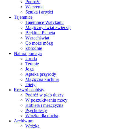
Podróże
Wierzenia
Sztuka i artyści
Tajemnice
Tajemnice Watykanu
Magiczny świat zwierząt
Błękitna Planeta
Wszechświat
Co może mózg
Zbrodnie
Natura pomaga
Uroda
Terapie
Joga
Apteka przyrody
Magiczna kuchnia
Diety
Rozwój osobisty
Podróż w głąb duszy
W poszukiwaniu mocy
Kobieta i mężczyzna
Psychotesty
Wróżka dla ducha
Archiwum
Wróżka