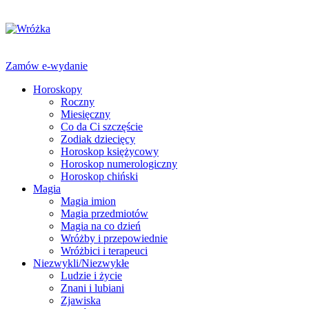
Zamów e-wydanie
Horoskopy
Roczny
Miesięczny
Co da Ci szczęście
Zodiak dziecięcy
Horoskop księżycowy
Horoskop numerologiczny
Horoskop chiński
Magia
Magia imion
Magia przedmiotów
Magia na co dzień
Wróżby i przepowiednie
Wróżbici i terapeuci
Niezwykli/Niezwykłe
Ludzie i życie
Znani i lubiani
Zjawiska