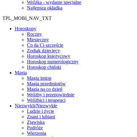
Wróżka - wydanie specjalne
Najlepsza okładka
TPL_MOBI_NAV_TXT
Horoskopy
Roczny
Miesięczny
Co da Ci szczęście
Zodiak dziecięcy
Horoskop księżycowy
Horoskop numerologiczny
Horoskop chiński
Magia
Magia imion
Magia przedmiotów
Magia na co dzień
Wróżby i przepowiednie
Wróżbici i terapeuci
Niezwykli/Niezwykłe
Ludzie i życie
Znani i lubiani
Zjawiska
Podróże
Wierzenia