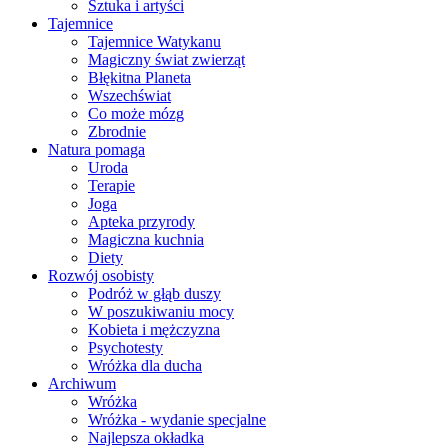
Sztuka i artyści
Tajemnice
Tajemnice Watykanu
Magiczny świat zwierząt
Błękitna Planeta
Wszechświat
Co może mózg
Zbrodnie
Natura pomaga
Uroda
Terapie
Joga
Apteka przyrody
Magiczna kuchnia
Diety
Rozwój osobisty
Podróż w głąb duszy
W poszukiwaniu mocy
Kobieta i mężczyzna
Psychotesty
Wróżka dla ducha
Archiwum
Wróżka
Wróżka - wydanie specjalne
Najlepsza okładka