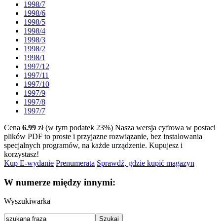
1998/7
1998/6
1998/5
1998/4
1998/3
1998/2
1998/1
1997/12
1997/11
1997/10
1997/9
1997/8
1997/7
Cena
6.99
zł (w tym podatek 23%)
Nasza wersja cyfrowa w postaci
plików PDF to proste i przyjazne rozwiązanie, bez instalowania
specjalnych programów, na każde urządzenie.
Kupujesz i
korzystasz!
Kup E-wydanie
Prenumerata
Sprawdź, gdzie kupić magazyn
W numerze między innymi:
Wyszukiwarka