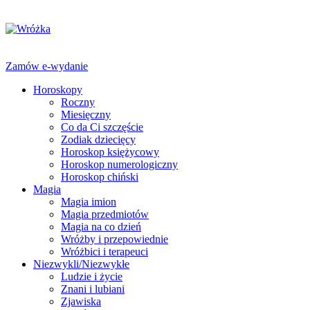
Zamów e-wydanie
Horoskopy
Roczny
Miesięczny
Co da Ci szczęście
Zodiak dziecięcy
Horoskop księżycowy
Horoskop numerologiczny
Horoskop chiński
Magia
Magia imion
Magia przedmiotów
Magia na co dzień
Wróżby i przepowiednie
Wróżbici i terapeuci
Niezwykli/Niezwykłe
Ludzie i życie
Znani i lubiani
Zjawiska