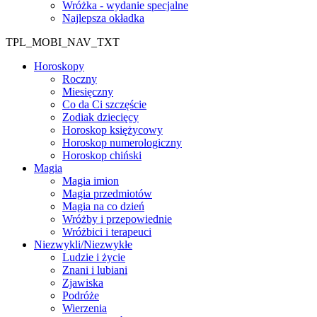
Wróżka - wydanie specjalne
Najlepsza okładka
TPL_MOBI_NAV_TXT
Horoskopy
Roczny
Miesięczny
Co da Ci szczęście
Zodiak dziecięcy
Horoskop księżycowy
Horoskop numerologiczny
Horoskop chiński
Magia
Magia imion
Magia przedmiotów
Magia na co dzień
Wróżby i przepowiednie
Wróżbici i terapeuci
Niezwykli/Niezwykłe
Ludzie i życie
Znani i lubiani
Zjawiska
Podróże
Wierzenia