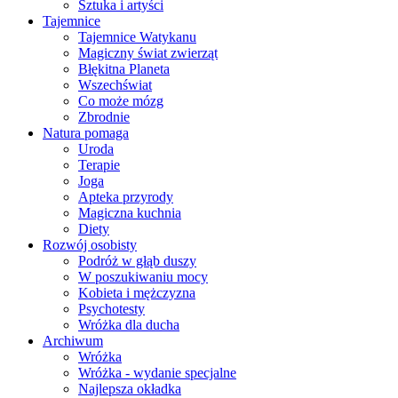
Sztuka i artyści
Tajemnice
Tajemnice Watykanu
Magiczny świat zwierząt
Błękitna Planeta
Wszechświat
Co może mózg
Zbrodnie
Natura pomaga
Uroda
Terapie
Joga
Apteka przyrody
Magiczna kuchnia
Diety
Rozwój osobisty
Podróż w głąb duszy
W poszukiwaniu mocy
Kobieta i mężczyzna
Psychotesty
Wróżka dla ducha
Archiwum
Wróżka
Wróżka - wydanie specjalne
Najlepsza okładka