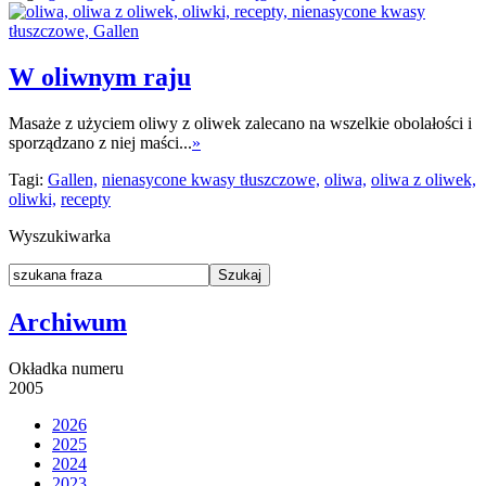
W oliwnym raju
Masaże z użyciem oliwy z oliwek zalecano na wszelkie obolałości i
sporządzano z niej maści...
»
Tagi:
Gallen,
nienasycone kwasy tłuszczowe,
oliwa,
oliwa z oliwek,
oliwki,
recepty
Wyszukiwarka
Archiwum
Okładka numeru
2005
2026
2025
2024
2023