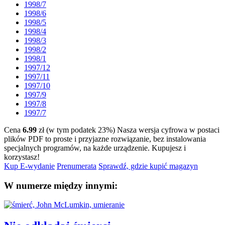
1998/7
1998/6
1998/5
1998/4
1998/3
1998/2
1998/1
1997/12
1997/11
1997/10
1997/9
1997/8
1997/7
Cena
6.99
zł (w tym podatek 23%)
Nasza wersja cyfrowa w postaci
plików PDF to proste i przyjazne rozwiązanie, bez instalowania
specjalnych programów, na każde urządzenie.
Kupujesz i
korzystasz!
Kup E-wydanie
Prenumerata
Sprawdź, gdzie kupić magazyn
W numerze między innymi: