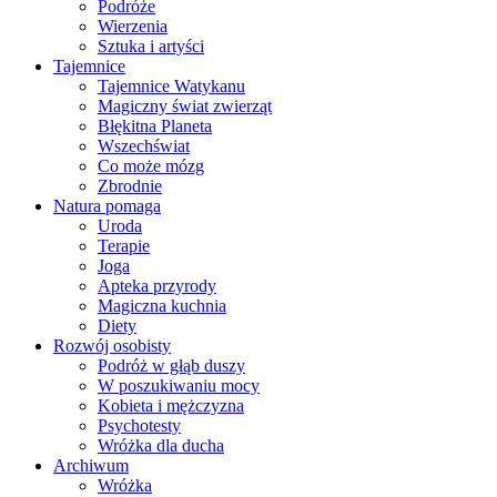
Podróże
Wierzenia
Sztuka i artyści
Tajemnice
Tajemnice Watykanu
Magiczny świat zwierząt
Błękitna Planeta
Wszechświat
Co może mózg
Zbrodnie
Natura pomaga
Uroda
Terapie
Joga
Apteka przyrody
Magiczna kuchnia
Diety
Rozwój osobisty
Podróż w głąb duszy
W poszukiwaniu mocy
Kobieta i mężczyzna
Psychotesty
Wróżka dla ducha
Archiwum
Wróżka