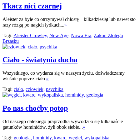
Tkacz nici czarnej
Aleister za byle co otrzymywał chłostę – kilkadziesiąt lub nawet sto
razy rózgą po nagich łydkach...
»
Tagi:
Aleister Crowley,
New Age,
Nowa Era,
Zakon Złotego
Brzasku
Ciało - światynia ducha
Wszystkiego, co wydarza się w naszym życiu, doświadczamy
właśnie poprzez ciało.
»
Tagi:
ciało,
człowiek,
psychika
Po nas choćby potop
Od naszego dalekiego praprzodka wywodziło się kilkanaście
gatunków hominidów, żyli obok siebie...
»
Tagi:
geologia,
hominidy,
kwarc,
węgiel,
wykopaliska