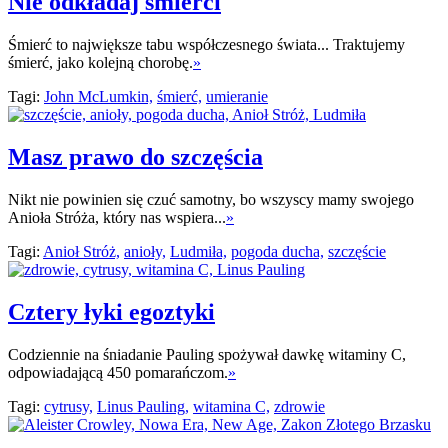
Nie odkładaj śmierci
Śmierć to największe tabu współczesnego świata... Traktujemy
śmierć, jako kolejną chorobę.
»
Tagi:
John McLumkin,
śmierć,
umieranie
Masz prawo do szczęścia
Nikt nie powinien się czuć samotny, bo wszyscy mamy swojego
Anioła Stróża, który nas wspiera...
»
Tagi:
Anioł Stróż,
anioły,
Ludmiła,
pogoda ducha,
szczęście
Cztery łyki egoztyki
Codziennie na śniadanie Pauling spożywał dawkę witaminy C,
odpowiadającą 450 pomarańczom.
»
Tagi:
cytrusy,
Linus Pauling,
witamina C,
zdrowie