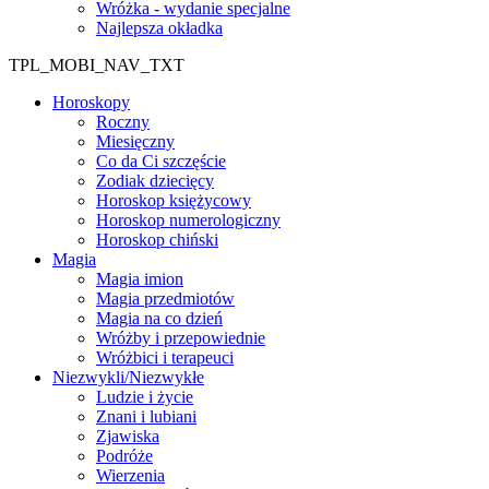
Wróżka - wydanie specjalne
Najlepsza okładka
TPL_MOBI_NAV_TXT
Horoskopy
Roczny
Miesięczny
Co da Ci szczęście
Zodiak dziecięcy
Horoskop księżycowy
Horoskop numerologiczny
Horoskop chiński
Magia
Magia imion
Magia przedmiotów
Magia na co dzień
Wróżby i przepowiednie
Wróżbici i terapeuci
Niezwykli/Niezwykłe
Ludzie i życie
Znani i lubiani
Zjawiska
Podróże
Wierzenia