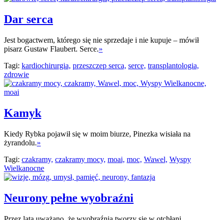
Dar serca
Jest bogactwem, którego się nie sprzedaje i nie kupuje – mówił
pisarz Gustaw Flaubert. Serce.
»
Tagi:
kardiochirurgia,
przeszczep serca,
serce,
transplantologia,
zdrowie
Kamyk
Kiedy Rybka pojawił się w moim biurze, Pinezka wisiała na
żyrandolu.
»
Tagi:
czakramy,
czakramy mocy,
moai,
moc,
Wawel,
Wyspy
Wielkanocne
Neurony pełne wyobraźni
Przez lata uważano, że wyobraźnia tworzy się w otchłani