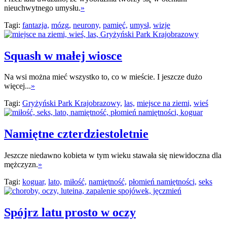
nieuchwytnego umysłu.
»
Tagi:
fantazja,
mózg,
neurony,
pamięć,
umysł,
wizje
Squash w małej wiosce
Na wsi można mieć wszystko to, co w mieście. I jeszcze dużo
więcej...
»
Tagi:
Gryżyński Park Krajobrazowy,
las,
miejsce na ziemi,
wieś
Namiętne czterdziestoletnie
Jeszcze niedawno kobieta w tym wieku stawała się niewidoczna dla
mężczyzn.
»
Tagi:
koguar,
lato,
miłość,
namiętność,
płomień namiętności,
seks
Spójrz latu prosto w oczy