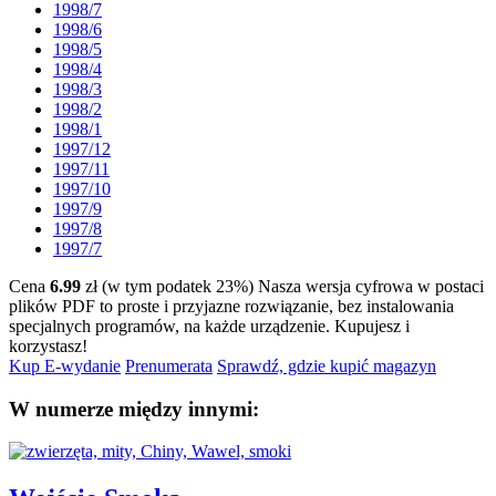
1998/7
1998/6
1998/5
1998/4
1998/3
1998/2
1998/1
1997/12
1997/11
1997/10
1997/9
1997/8
1997/7
Cena
6.99
zł (w tym podatek 23%)
Nasza wersja cyfrowa w postaci
plików PDF to proste i przyjazne rozwiązanie, bez instalowania
specjalnych programów, na każde urządzenie.
Kupujesz i
korzystasz!
Kup E-wydanie
Prenumerata
Sprawdź, gdzie kupić magazyn
W numerze między innymi: