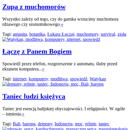
Zupa z muchomorów
Wszystko zależy od tego, czy do garnka wrzucimy muchomora
rdzawego czy sromotnikowego.
»
Tagi:
amanita,
botanika,
Łukasz Łuczaj,
muchomory,
survival,
zioła
Łączę z Panem Bogiem
Spowiedź przez telefon, rozgrzeszenie z automatu, śluby przed
ekranem komputera...
»
Tagi:
internet,
komputery,
modlitwa,
spowiedź,
Watykan
Taniec ludzi księżyca
Taniec jest esencją balijskiej obyczajowości. I religijności. W ogóle
– istnienia.
»
Tagi:
Bali,
barong,
demony,
Indonezja,
moc,
religie,
taniec