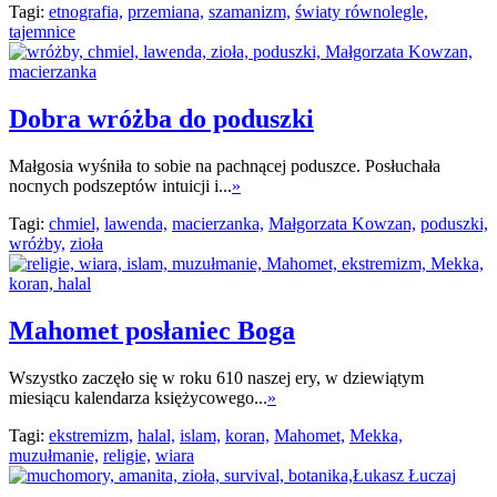
Tagi:
etnografia,
przemiana,
szamanizm,
światy równolegle,
tajemnice
Dobra wróżba do poduszki
Małgosia wyśniła to sobie na pachnącej poduszce. Posłuchała
nocnych podszeptów intuicji i...
»
Tagi:
chmiel,
lawenda,
macierzanka,
Małgorzata Kowzan,
poduszki,
wróżby,
zioła
Mahomet posłaniec Boga
Wszystko zaczęło się w roku 610 naszej ery, w dziewiątym
miesiącu kalendarza księżycowego...
»
Tagi:
ekstremizm,
halal,
islam,
koran,
Mahomet,
Mekka,
muzułmanie,
religie,
wiara