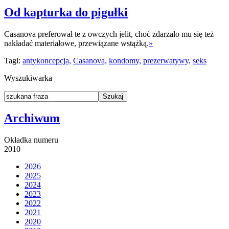
Od kapturka do pigułki
Casanova preferował te z owczych jelit, choć zdarzało mu się też
nakładać materiałowe, przewiązane wstążką.
»
Tagi:
antykoncepcja,
Casanova,
kondomy,
prezerwatywy,
seks
Wyszukiwarka
Archiwum
Okładka numeru
2010
2026
2025
2024
2023
2022
2021
2020