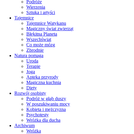
Podróże
Wierzenia
Sztuka i artyści
Tajemnice
Tajemnice Watykanu
Magiczny świat zwierząt
Błękitna Planeta
Wszechświat
Co może mózg
Zbrodnie
Natura pomaga
Uroda
Terapie
Joga
Apteka przyrody
Magiczna kuchnia
Diety
Rozwój osobisty
Podróż w głąb duszy
W poszukiwaniu mocy
Kobieta i mężczyzna
Psychotesty
Wróżka dla ducha
Archiwum
Wróżka