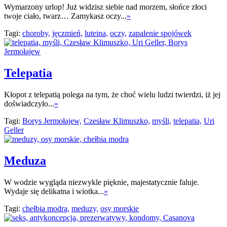
Wymarzony urlop! Już widzisz siebie nad morzem, słońce złoci
twoje ciało, twarz… Zamykasz oczy...
»
Tagi:
choroby,
jęczmień,
luteina,
oczy,
zapalenie spojówek
Telepatia
Kłopot z telepatią polega na tym, że choć wielu ludzi twierdzi, iż jej
doświadczyło...
»
Tagi:
Borys Jermołajew,
Czesław Klimuszko,
myśli,
telepatia,
Uri
Geller
Meduza
W wodzie wygląda niezwykle pięknie, majestatycznie faluje.
Wydaje się delikatna i wiotka...
»
Tagi:
chełbia modra,
meduzy,
osy morskie