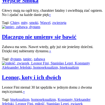
Wejście Smoka
Głowy mają na ogół trzy, charakter fatalny i uwielbiają ziać ogniem.
No i zjadać na każde danie pięk
»
Tagi:
Chiny,
mity,
smoki,
Wawel,
zwierzęta
Dlaczego nie umiemy się bawić
Zabawa ma sens. Nawet wtedy, gdy już nie jesteśmy dziećmi.
Dzięki niej nabieramy dystansu.
»
Tagi:
dystans,
taniec,
zabawa
Leonor, koty i ich dwóch
Leonor Fini niemal 30 lat spędziła w jednym domu z dwoma
mężczyznami.
»
Tagi:
biseksualizm,
homoseksualizm,
Konstanty Aleksander
Jeleński,
Leonor Fini,
miłość,
Stanislao Lepri,
związek