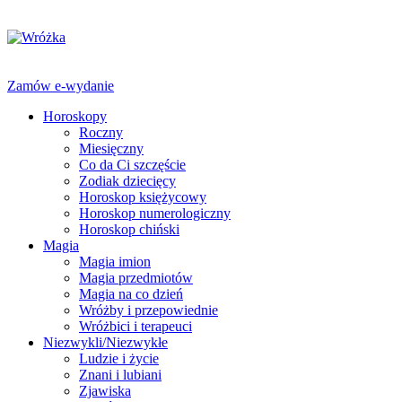
Zamów e-wydanie
Horoskopy
Roczny
Miesięczny
Co da Ci szczęście
Zodiak dziecięcy
Horoskop księżycowy
Horoskop numerologiczny
Horoskop chiński
Magia
Magia imion
Magia przedmiotów
Magia na co dzień
Wróżby i przepowiednie
Wróżbici i terapeuci
Niezwykli/Niezwykłe
Ludzie i życie
Znani i lubiani
Zjawiska