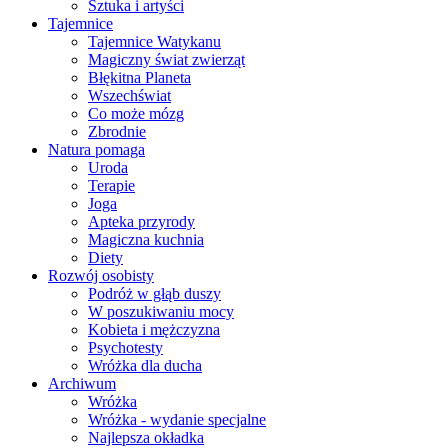
Sztuka i artyści
Tajemnice
Tajemnice Watykanu
Magiczny świat zwierząt
Błękitna Planeta
Wszechświat
Co może mózg
Zbrodnie
Natura pomaga
Uroda
Terapie
Joga
Apteka przyrody
Magiczna kuchnia
Diety
Rozwój osobisty
Podróż w głąb duszy
W poszukiwaniu mocy
Kobieta i mężczyzna
Psychotesty
Wróżka dla ducha
Archiwum
Wróżka
Wróżka - wydanie specjalne
Najlepsza okładka