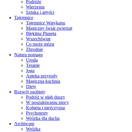
Podróże
Wierzenia
Sztuka i artyści
Tajemnice
Tajemnice Watykanu
Magiczny świat zwierząt
Błękitna Planeta
Wszechświat
Co może mózg
Zbrodnie
Natura pomaga
Uroda
Terapie
Joga
Apteka przyrody
Magiczna kuchnia
Diety
Rozwój osobisty
Podróż w głąb duszy
W poszukiwaniu mocy
Kobieta i mężczyzna
Psychotesty
Wróżka dla ducha
Archiwum
Wróżka