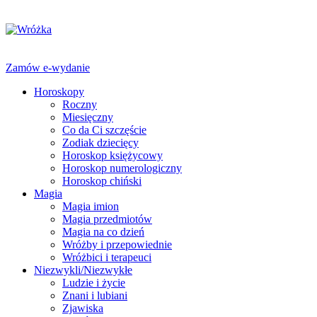
Zamów e-wydanie
Horoskopy
Roczny
Miesięczny
Co da Ci szczęście
Zodiak dziecięcy
Horoskop księżycowy
Horoskop numerologiczny
Horoskop chiński
Magia
Magia imion
Magia przedmiotów
Magia na co dzień
Wróżby i przepowiednie
Wróżbici i terapeuci
Niezwykli/Niezwykłe
Ludzie i życie
Znani i lubiani
Zjawiska