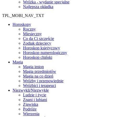
Wróżka - wydanie specjalne
Najlepsza okładka
TPL_MOBI_NAV_TXT
Horoskopy
Roczny
Miesięczny
Co da Ci szczęście
Zodiak dziecięcy
Horoskop księżycowy
Horoskop numerologiczny
Horoskop chiński
Magia
Magia imion
Magia przedmiotów
Magia na co dzień
Wróżby i przepowiednie
Wróżbici i terapeuci
Niezwykli/Niezwykłe
Ludzie i życie
Znani i lubiani
Zjawiska
Podróże
Wierzenia