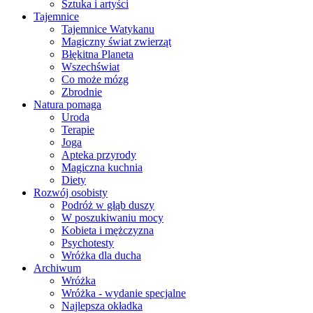
Sztuka i artyści
Tajemnice
Tajemnice Watykanu
Magiczny świat zwierząt
Błękitna Planeta
Wszechświat
Co może mózg
Zbrodnie
Natura pomaga
Uroda
Terapie
Joga
Apteka przyrody
Magiczna kuchnia
Diety
Rozwój osobisty
Podróż w głąb duszy
W poszukiwaniu mocy
Kobieta i mężczyzna
Psychotesty
Wróżka dla ducha
Archiwum
Wróżka
Wróżka - wydanie specjalne
Najlepsza okładka