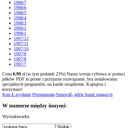
1998/7
1998/6
1998/5
1998/4
1998/3
1998/2
1998/1
1997/12
1997/11
1997/10
1997/9
1997/8
1997/7
Cena
6.99
zł (w tym podatek 23%)
Nasza wersja cyfrowa w postaci
plików PDF to proste i przyjazne rozwiązanie, bez instalowania
specjalnych programów, na każde urządzenie.
Kupujesz i
korzystasz!
Kup E-wydanie
Prenumerata
Sprawdź, gdzie kupić magazyn
W numerze między innymi:
Wyszukiwarka