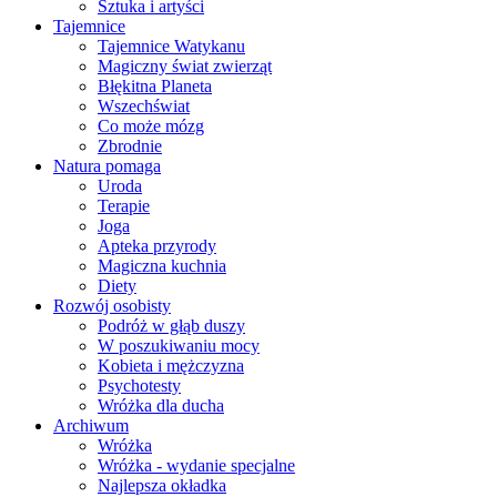
Sztuka i artyści
Tajemnice
Tajemnice Watykanu
Magiczny świat zwierząt
Błękitna Planeta
Wszechświat
Co może mózg
Zbrodnie
Natura pomaga
Uroda
Terapie
Joga
Apteka przyrody
Magiczna kuchnia
Diety
Rozwój osobisty
Podróż w głąb duszy
W poszukiwaniu mocy
Kobieta i mężczyzna
Psychotesty
Wróżka dla ducha
Archiwum
Wróżka
Wróżka - wydanie specjalne
Najlepsza okładka