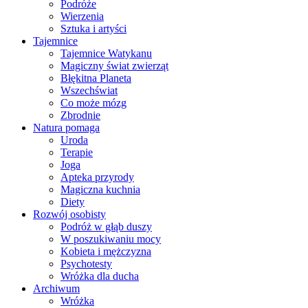
Podróże
Wierzenia
Sztuka i artyści
Tajemnice
Tajemnice Watykanu
Magiczny świat zwierząt
Błękitna Planeta
Wszechświat
Co może mózg
Zbrodnie
Natura pomaga
Uroda
Terapie
Joga
Apteka przyrody
Magiczna kuchnia
Diety
Rozwój osobisty
Podróż w głąb duszy
W poszukiwaniu mocy
Kobieta i mężczyzna
Psychotesty
Wróżka dla ducha
Archiwum
Wróżka