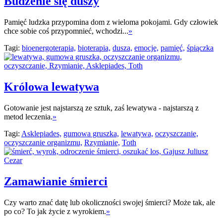
Budzenie się duszy
Pamięć ludzka przypomina dom z wieloma pokojami. Gdy człowiek
chce sobie coś przypomnieć, wchodzi...
»
Tagi:
bioenergoterapia,
bioterapia,
dusza,
emocje,
pamięć,
śpiączka
Królowa lewatywa
Gotowanie jest najstarszą ze sztuk, zaś lewatywa - najstarszą z
metod leczenia.
»
Tagi:
Asklepiades,
gumowa gruszka,
lewatywa,
oczyszczanie,
oczyszczanie organizmu,
Rzymianie,
Toth
Zamawianie śmierci
Czy warto znać datę lub okoliczności swojej śmierci? Może tak, ale
po co? To jak życie z wyrokiem.
»