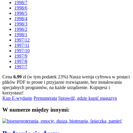
1998/7
1998/6
1998/5
1998/4
1998/3
1998/2
1998/1
1997/12
1997/11
1997/10
1997/9
1997/8
1997/7
Cena
6.99
zł (w tym podatek 23%)
Nasza wersja cyfrowa w postaci
plików PDF to proste i przyjazne rozwiązanie, bez instalowania
specjalnych programów, na każde urządzenie.
Kupujesz i
korzystasz!
Kup E-wydanie
Prenumerata
Sprawdź, gdzie kupić magazyn
W numerze między innymi: