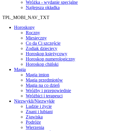
Wróżka - wydanie specjalne
Najlepsza okładka
TPL_MOBI_NAV_TXT
Horoskopy
Roczny
Miesięczny
Co da Ci szczęście
Zodiak dziecięcy
Horoskop księżycowy
Horoskop numerologiczny
Horoskop chiński
Magia
Magia imion
Magia przedmiotów
Magia na co dzień
Wróżby i przepowiednie
Wróżbici i terapeuci
Niezwykli/Niezwykłe
Ludzie i życie
Znani i lubiani
Zjawiska
Podróże
Wierzenia