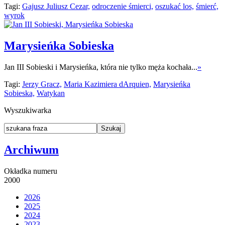
Tagi:
Gajusz Juliusz Cezar,
odroczenie śmierci,
oszukać los,
śmierć,
wyrok
Marysieńka Sobieska
Jan III Sobieski i Marysieńka, która nie tylko męża kochała...
»
Tagi:
Jerzy Gracz,
Maria Kazimiera dArquien,
Marysieńka
Sobieska,
Watykan
Wyszukiwarka
Archiwum
Okładka numeru
2000
2026
2025
2024
2023