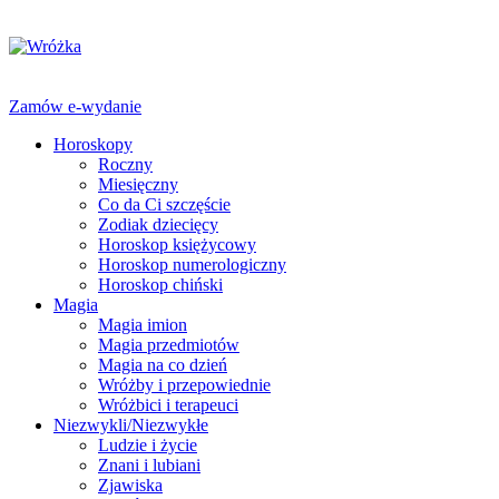
Zamów e-wydanie
Horoskopy
Roczny
Miesięczny
Co da Ci szczęście
Zodiak dziecięcy
Horoskop księżycowy
Horoskop numerologiczny
Horoskop chiński
Magia
Magia imion
Magia przedmiotów
Magia na co dzień
Wróżby i przepowiednie
Wróżbici i terapeuci
Niezwykli/Niezwykłe
Ludzie i życie
Znani i lubiani
Zjawiska