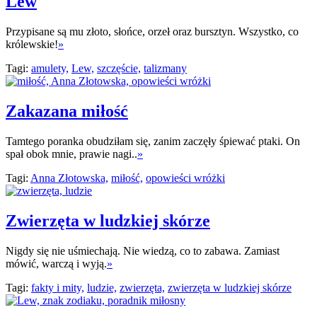
Lew
Przypisane są mu złoto, słońce, orzeł oraz bursztyn. Wszystko, co
królewskie!
»
Tagi:
amulety,
Lew,
szczęście,
talizmany
Zakazana miłość
Tamtego poranka obudziłam się, zanim zaczęły śpiewać ptaki. On
spał obok mnie, prawie nagi..
»
Tagi:
Anna Złotowska,
miłość,
opowieści wróżki
Zwierzęta w ludzkiej skórze
Nigdy się nie uśmiechają. Nie wiedzą, co to zabawa. Zamiast
mówić, warczą i wyją.
»
Tagi:
fakty i mity,
ludzie,
zwierzęta,
zwierzęta w ludzkiej skórze