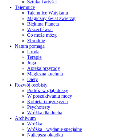
Sztuka i artyści
Tajemnice
Tajemnice Watykanu
Magiczny świat zwierząt
Błękitna Planeta
Wszechświat
Co może mózg
Zbrodnie
Natura pomaga
Uroda
Terapie
Joga
Apteka przyrody
Magiczna kuchnia
Diety
Rozwój osobisty
Podróż w głąb duszy
W poszukiwaniu mocy
Kobieta i mężczyzna
Psychotesty
Wróżka dla ducha
Archiwum
Wróżka
Wróżka - wydanie specjalne
Najlepsza okładka