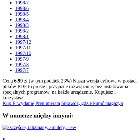
1998/7
1998/6
1998/5
1998/4
1998/3
1998/2
1998/1
1997/12
1997/11
1997/10
1997/9
1997/8
1997/7
Cena
6.99
zł (w tym podatek 23%)
Nasza wersja cyfrowa w postaci
plików PDF to proste i przyjazne rozwiązanie, bez instalowania
specjalnych programów, na każde urządzenie.
Kupujesz i
korzystasz!
Kup E-wydanie
Prenumerata
Sprawdź, gdzie kupić magazyn
W numerze między innymi: