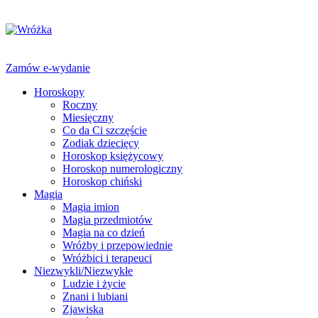
Zamów e-wydanie
Horoskopy
Roczny
Miesięczny
Co da Ci szczęście
Zodiak dziecięcy
Horoskop księżycowy
Horoskop numerologiczny
Horoskop chiński
Magia
Magia imion
Magia przedmiotów
Magia na co dzień
Wróżby i przepowiednie
Wróżbici i terapeuci
Niezwykli/Niezwykłe
Ludzie i życie
Znani i lubiani
Zjawiska