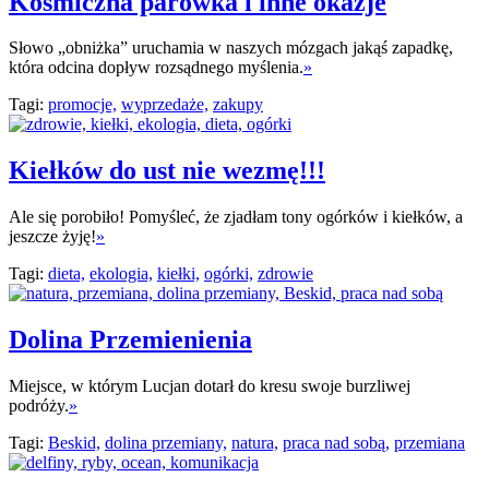
Kosmiczna parówka i inne okazje
Słowo „obniżka” uruchamia w naszych mózgach jakąś zapadkę,
która odcina dopływ rozsądnego myślenia.
»
Tagi:
promocje,
wyprzedaże,
zakupy
Kiełków do ust nie wezmę!!!
Ale się porobiło! Pomyśleć, że zjadłam tony ogórków i kiełków, a
jeszcze żyję!
»
Tagi:
dieta,
ekologia,
kiełki,
ogórki,
zdrowie
Dolina Przemienienia
Miejsce, w którym Lucjan dotarł do kresu swoje burzliwej
podróży.
»
Tagi:
Beskid,
dolina przemiany,
natura,
praca nad sobą,
przemiana