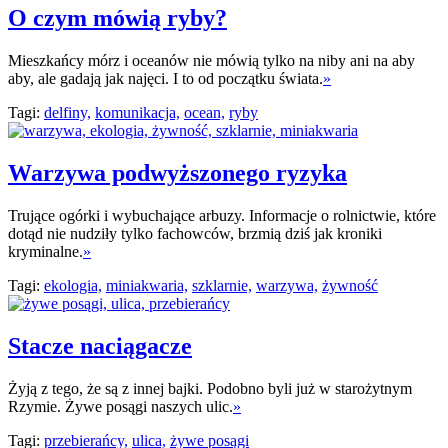
O czym mówią ryby?
Mieszkańcy mórz i oceanów nie mówią tylko na niby ani na aby
aby, ale gadają jak najęci. I to od początku świata.
»
Tagi:
delfiny,
komunikacja,
ocean,
ryby
Warzywa podwyższonego ryzyka
Trujące ogórki i wybuchające arbuzy. Informacje o rolnictwie, które
dotąd nie nudziły tylko fachowców, brzmią dziś jak kroniki
kryminalne.
»
Tagi:
ekologia,
miniakwaria,
szklarnie,
warzywa,
żywność
Stacze naciągacze
Żyją z tego, że są z innej bajki. Podobno byli już w starożytnym
Rzymie. Żywe posągi naszych ulic.
»
Tagi:
przebierańcy,
ulica,
żywe posągi