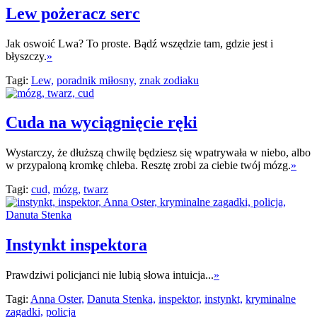
Lew pożeracz serc
Jak oswoić Lwa? To proste. Bądź wszędzie tam, gdzie jest i
błyszczy.
»
Tagi:
Lew,
poradnik miłosny,
znak zodiaku
Cuda na wyciągnięcie ręki
Wystarczy, że dłuższą chwilę będziesz się wpatrywała w niebo, albo
w przypaloną kromkę chleba. Resztę zrobi za ciebie twój mózg.
»
Tagi:
cud,
mózg,
twarz
Instynkt inspektora
Prawdziwi policjanci nie lubią słowa intuicja...
»
Tagi:
Anna Oster,
Danuta Stenka,
inspektor,
instynkt,
kryminalne
zagadki,
policja