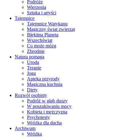
Podróże
Wierzenia
Sztuka i artyści
Tajemnice
Tajemnice Watykanu
Magiczny świat zwierząt
Błękitna Planeta
Wszechświat
Co może mózg
Zbrodnie
Natura pomaga
Uroda
Terapie
Joga
Apteka przyrody
Magiczna kuchnia
Diety
Rozwój osobisty
Podróż w głąb duszy
W poszukiwaniu mocy
Kobieta i mężczyzna
Psychotesty
Wróżka dla ducha
Archiwum
Wróżka