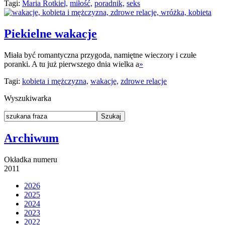
Tagi:
Maria Rotkiel,
miłość,
poradnik,
seks
Piekielne wakacje
Miała być romantyczna przygoda, namiętne wieczory i czułe
poranki. A tu już pierwszego dnia wielka a
»
Tagi:
kobieta i mężczyzna,
wakacje,
zdrowe relacje
Wyszukiwarka
Archiwum
Okładka numeru
2011
2026
2025
2024
2023
2022