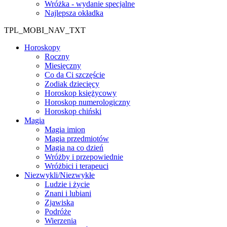
Wróżka - wydanie specjalne
Najlepsza okładka
TPL_MOBI_NAV_TXT
Horoskopy
Roczny
Miesięczny
Co da Ci szczęście
Zodiak dziecięcy
Horoskop księżycowy
Horoskop numerologiczny
Horoskop chiński
Magia
Magia imion
Magia przedmiotów
Magia na co dzień
Wróżby i przepowiednie
Wróżbici i terapeuci
Niezwykli/Niezwykłe
Ludzie i życie
Znani i lubiani
Zjawiska
Podróże
Wierzenia