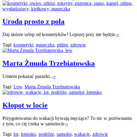
Uroda prosto z pola
Daj skórze urlop od kosmetyków! Lepszej pory nie będzie.
»
Tagi:
kosmetyki,
maseczka,
piling,
zdrowie
Marta Żmuda Trzebiatowska
Umiem pokazać pazurki...
»
Tagi:
Lew,
Marta Żmuda Trzebiatowska
Kłopot w locie
Przygotowania do wakacji bywają męczące? To nic w porównaniu
z tym, co cię czeka w samolocie.
»
Tagi:
lot,
lotnisko,
podróże,
samolot,
wakacje,
zdrowie