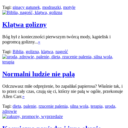
Tagi:
ginący gatunek,
modraszki,
motyle
Klątwa golizny
Bóg był z konieczności pierwszym twórcą mody, kąpielisk i
pogromcą golizny...
»
Tagi:
Biblia,
golizna,
klątwa,
nagość
Normalni ludzie nie palą
Odczuwasz miłe odprężenie, bo zapaliłaś papierosa? Właśnie tak, i
to przez cały czas, czują się ci, którzy nie palą w ogóle, przekonuje
Allen Carr.
»
Tagi:
dieta,
palenie,
rzucenie palenia,
silna wola,
terapia,
uroda,
zdrowie