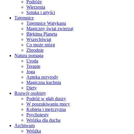
Podróże
Wierzenia
Sztuka i artyści
Tajemnice
Tajemnice Watykanu
Magiczny świat zwierząt
Błękitna Planeta
Wszechświat
Co może mózg
Zbrodnie
Natura pomaga
Uroda
Terapie
Joga
Apteka przyrody
Magiczna kuchnia
Diety
Rozwój osobisty
Podróż w głąb duszy
W poszukiwaniu mocy
Kobieta i mężczyzna
Psychotesty
Wróżka dla ducha
Archiwum
Wróżka