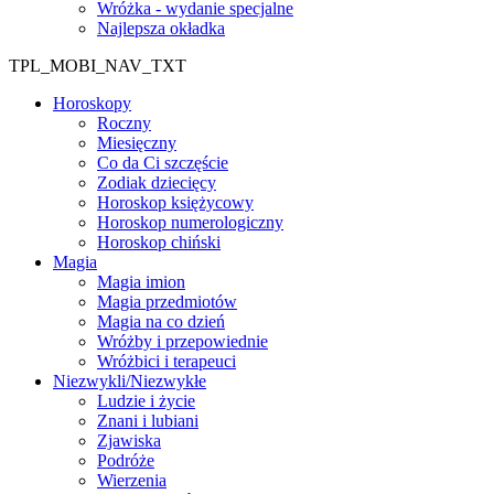
Wróżka - wydanie specjalne
Najlepsza okładka
TPL_MOBI_NAV_TXT
Horoskopy
Roczny
Miesięczny
Co da Ci szczęście
Zodiak dziecięcy
Horoskop księżycowy
Horoskop numerologiczny
Horoskop chiński
Magia
Magia imion
Magia przedmiotów
Magia na co dzień
Wróżby i przepowiednie
Wróżbici i terapeuci
Niezwykli/Niezwykłe
Ludzie i życie
Znani i lubiani
Zjawiska
Podróże
Wierzenia