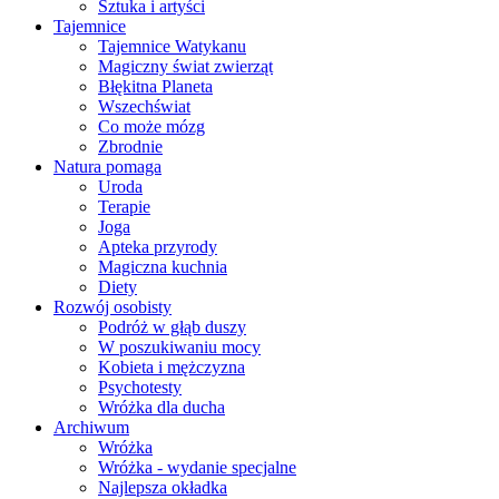
Sztuka i artyści
Tajemnice
Tajemnice Watykanu
Magiczny świat zwierząt
Błękitna Planeta
Wszechświat
Co może mózg
Zbrodnie
Natura pomaga
Uroda
Terapie
Joga
Apteka przyrody
Magiczna kuchnia
Diety
Rozwój osobisty
Podróż w głąb duszy
W poszukiwaniu mocy
Kobieta i mężczyzna
Psychotesty
Wróżka dla ducha
Archiwum
Wróżka
Wróżka - wydanie specjalne
Najlepsza okładka