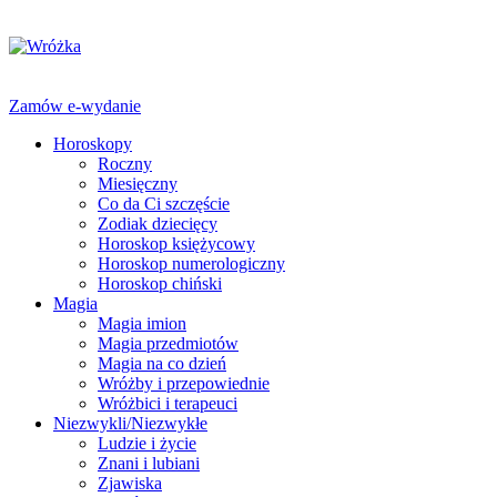
Zamów e-wydanie
Horoskopy
Roczny
Miesięczny
Co da Ci szczęście
Zodiak dziecięcy
Horoskop księżycowy
Horoskop numerologiczny
Horoskop chiński
Magia
Magia imion
Magia przedmiotów
Magia na co dzień
Wróżby i przepowiednie
Wróżbici i terapeuci
Niezwykli/Niezwykłe
Ludzie i życie
Znani i lubiani
Zjawiska