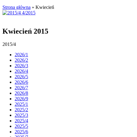
Strona główna
»
Kwiecień
Kwiecień 2015
2015/4
2026/1
2026/2
2026/3
2026/4
2026/5
2026/6
2026/7
2026/8
2026/9
2025/1
2025/2
2025/3
2025/4
2025/5
2025/6