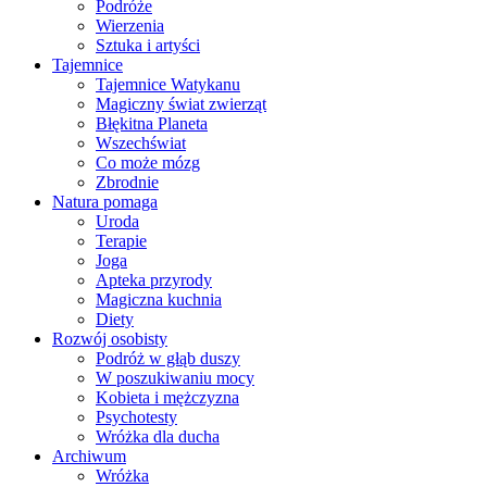
Podróże
Wierzenia
Sztuka i artyści
Tajemnice
Tajemnice Watykanu
Magiczny świat zwierząt
Błękitna Planeta
Wszechświat
Co może mózg
Zbrodnie
Natura pomaga
Uroda
Terapie
Joga
Apteka przyrody
Magiczna kuchnia
Diety
Rozwój osobisty
Podróż w głąb duszy
W poszukiwaniu mocy
Kobieta i mężczyzna
Psychotesty
Wróżka dla ducha
Archiwum
Wróżka