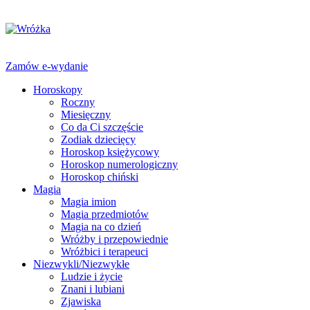
Zamów e-wydanie
Horoskopy
Roczny
Miesięczny
Co da Ci szczęście
Zodiak dziecięcy
Horoskop księżycowy
Horoskop numerologiczny
Horoskop chiński
Magia
Magia imion
Magia przedmiotów
Magia na co dzień
Wróżby i przepowiednie
Wróżbici i terapeuci
Niezwykli/Niezwykłe
Ludzie i życie
Znani i lubiani
Zjawiska