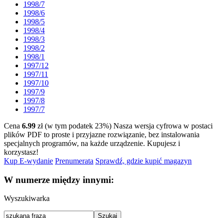
1998/7
1998/6
1998/5
1998/4
1998/3
1998/2
1998/1
1997/12
1997/11
1997/10
1997/9
1997/8
1997/7
Cena
6.99
zł (w tym podatek 23%)
Nasza wersja cyfrowa w postaci
plików PDF to proste i przyjazne rozwiązanie, bez instalowania
specjalnych programów, na każde urządzenie.
Kupujesz i
korzystasz!
Kup E-wydanie
Prenumerata
Sprawdź, gdzie kupić magazyn
W numerze między innymi:
Wyszukiwarka