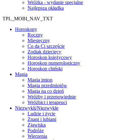
Wróżka - wydanie specjalne
Najlepsza okładka
TPL_MOBI_NAV_TXT
Horoskopy
Roczny
Miesięczny
Co da Ci szczęście
Zodiak dziecięcy
Horoskop księżycowy
Horoskop numerologiczny
Horoskop chiński
Magia
Magia imion
Magia przedmiotów
Magia na co dzień
Wróżby i przepowiednie
Wróżbici i terapeuci
Niezwykli/Niezwykłe
Ludzie i życie
Znani i lubiani
Zjawiska
Podróże
Wierzenia