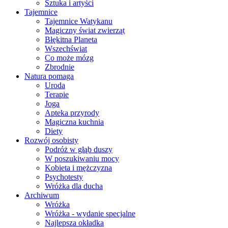
Sztuka i artyści
Tajemnice
Tajemnice Watykanu
Magiczny świat zwierząt
Błękitna Planeta
Wszechświat
Co może mózg
Zbrodnie
Natura pomaga
Uroda
Terapie
Joga
Apteka przyrody
Magiczna kuchnia
Diety
Rozwój osobisty
Podróż w głąb duszy
W poszukiwaniu mocy
Kobieta i mężczyzna
Psychotesty
Wróżka dla ducha
Archiwum
Wróżka
Wróżka - wydanie specjalne
Najlepsza okładka