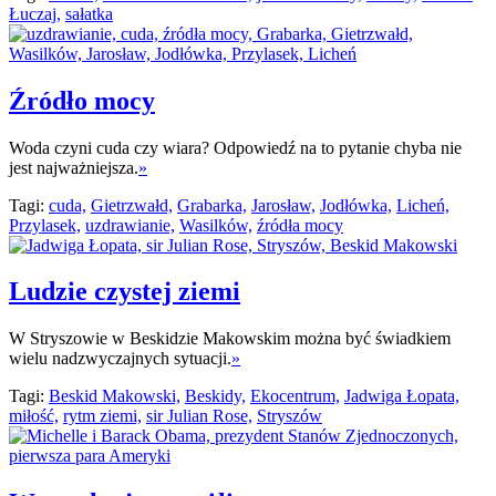
Łuczaj,
sałatka
Źródło mocy
Woda czyni cuda czy wiara? Odpowiedź na to pytanie chyba nie
jest najważniejsza.
»
Tagi:
cuda,
Gietrzwałd,
Grabarka,
Jarosław,
Jodłówka,
Licheń,
Przylasek,
uzdrawianie,
Wasilków,
źródła mocy
Ludzie czystej ziemi
W Stryszowie w Beskidzie Makowskim można być świadkiem
wielu nadzwyczajnych sytuacji.
»
Tagi:
Beskid Makowski,
Beskidy,
Ekocentrum,
Jadwiga Łopata,
miłość,
rytm ziemi,
sir Julian Rose,
Stryszów