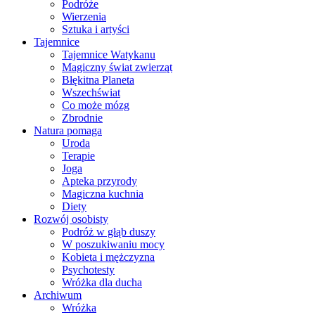
Podróże
Wierzenia
Sztuka i artyści
Tajemnice
Tajemnice Watykanu
Magiczny świat zwierząt
Błękitna Planeta
Wszechświat
Co może mózg
Zbrodnie
Natura pomaga
Uroda
Terapie
Joga
Apteka przyrody
Magiczna kuchnia
Diety
Rozwój osobisty
Podróż w głąb duszy
W poszukiwaniu mocy
Kobieta i mężczyzna
Psychotesty
Wróżka dla ducha
Archiwum
Wróżka