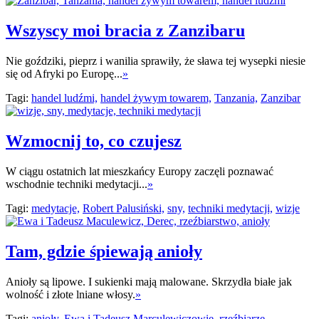
Wszyscy moi bracia z Zanzibaru
Nie goździki, pieprz i wanilia sprawiły, że sława tej wysepki niesie
się od Afryki po Europę...
»
Tagi:
handel ludźmi,
handel żywym towarem,
Tanzania,
Zanzibar
Wzmocnij to, co czujesz
W ciągu ostatnich lat mieszkańcy Europy zaczęli poznawać
wschodnie techniki medytacji...
»
Tagi:
medytacje,
Robert Palusiński,
sny,
techniki medytacji,
wizje
Tam, gdzie śpiewają anioły
Anioły są lipowe. I sukienki mają malowane. Skrzydła białe jak
wolność i złote lniane włosy.
»
Tagi:
anioły,
Ewa i Tadeusz Marculewiczowie,
rzeźbiarze,