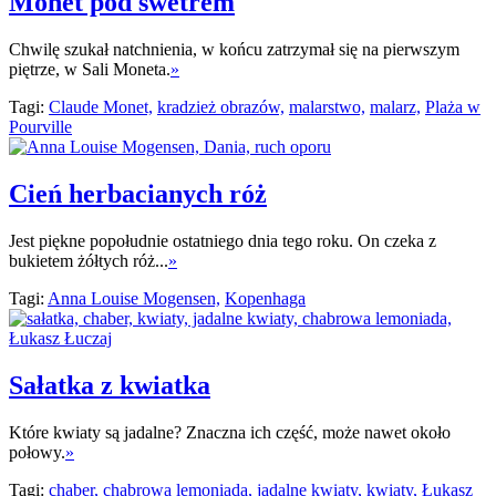
Monet pod swetrem
Chwilę szukał natchnienia, w końcu zatrzymał się na pierwszym
piętrze, w Sali Moneta.
»
Tagi:
Claude Monet,
kradzież obrazów,
malarstwo,
malarz,
Plaża w
Pourville
Cień herbacianych róż
Jest piękne popołudnie ostatniego dnia tego roku. On czeka z
bukietem żółtych róż...
»
Tagi:
Anna Louise Mogensen,
Kopenhaga
Sałatka z kwiatka
Które kwiaty są jadalne? Znaczna ich część, może nawet około
połowy.
»
Tagi:
chaber,
chabrowa lemoniada,
jadalne kwiaty,
kwiaty,
Łukasz