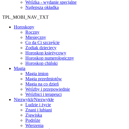
Wróżka - wydanie specjalne
Najlepsza okładka
TPL_MOBI_NAV_TXT
Horoskopy
Roczny
Miesięczny
Co da Ci szczęście
Zodiak dziecięcy
Horoskop księżycowy
Horoskop numerologiczny
Horoskop chiński
Magia
Magia imion
Magia przedmiotów
Magia na co dzień
Wróżby i przepowiednie
Wróżbici i terapeuci
Niezwykli/Niezwykłe
Ludzie i życie
Znani i lubiani
Zjawiska
Podróże
Wierzenia