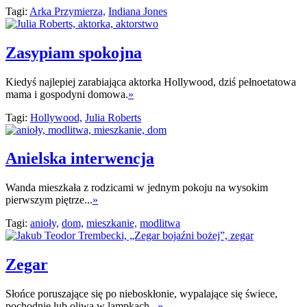
Tagi:
Arka Przymierza,
Indiana Jones
Zasypiam spokojna
Kiedyś najlepiej zarabiająca aktorka Hollywood, dziś pełnoetatowa
mama i gospodyni domowa.
»
Tagi:
Hollywood,
Julia Roberts
Anielska interwencja
Wanda mieszkała z rodzicami w jednym pokoju na wysokim
pierwszym piętrze...
»
Tagi:
anioły,
dom,
mieszkanie,
modlitwa
Zegar
Słońce poruszające się po nieboskłonie, wypalające się świece,
pochodnie lub oliwa w lampkach...
»