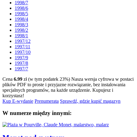
1998/7
1998/6
1998/5
1998/4
1998/3
1998/2
1998/1
1997/12
1997/11
1997/10
1997/9
1997/8
1997/7
Cena
6.99
zł (w tym podatek 23%)
Nasza wersja cyfrowa w postaci
plików PDF to proste i przyjazne rozwiązanie, bez instalowania
specjalnych programów, na każde urządzenie.
Kupujesz i
korzystasz!
Kup E-wydanie
Prenumerata
Sprawdź, gdzie kupić magazyn
W numerze między innymi: