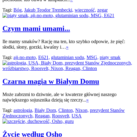
Tagi:
Bóg,
Jakub Teodor Trembecki,
wieczność,
zegar
Czym mami umami...
Ile mamy smaków? Rację ma ten, kto szybko odpowie, że pięć:
słodki, słony, gorzki, kwaśny i…
»
Tagi:
aji-no-moto,
E621,
glutaminian sodu,
MSG,
piąty smak
Czarna magia w Białym Domu
Może zabrzmi to dziwnie, ale w kwaterze głównej naszego
największego sojusznika dzieją się rzeczy...
»
Tagi:
astrologia,
Biały Dom,
Clinton,
Nixon,
prezydent Stanów
Zjednoczonych,
Reagan,
Roosvelt,
USA
Życie według Osho