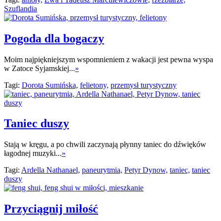
Szuflandia
Pogoda dla bogaczy
Moim najpiękniejszym wspomnieniem z wakacji jest pewna wyspa
w Zatoce Syjamskiej...
»
Tagi:
Dorota Sumińska,
felietony,
przemysł turystyczny
Taniec duszy
Stają w kręgu, a po chwili zaczynają płynny taniec do dźwięków
łagodnej muzyki...
»
Tagi:
Ardella Nathanael,
paneurytmia,
Petyr Dynow,
taniec,
taniec
duszy
Przyciągnij miłość