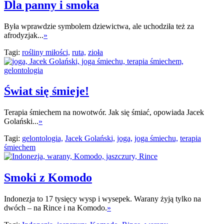
Dla panny i smoka
Była wprawdzie symbolem dziewictwa, ale uchodziła też za
afrodyzjak...
»
Tagi:
rośliny miłości,
ruta,
zioła
Świat się śmieje!
Terapia śmiechem na nowotwór. Jak się śmiać, opowiada Jacek
Golański...
»
Tagi:
gelontologia,
Jacek Golański,
joga,
joga śmiechu,
terapia
śmiechem
Smoki z Komodo
Indonezja to 17 tysięcy wysp i wysepek. Warany żyją tylko na
dwóch – na Rince i na Komodo.
»