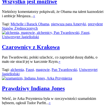
Wszystko jest możliwe
Niektórzy komentatorzy pokpiwali, że Obama ma talent kaznodziei
i ambicje Mesjasza...
»
Tagi:
Michelle i Barack Obama,
pierwsza para Ameryki,
prezydent
Stanów Zjednoczonych
Czarownicy z Krakowa
Pan Twardowski, polski szlachcic, co zaprzedał duszę diabłu, o
mało nie stracił jej w karczmie Rzym.
»
Tagi:
alchemia,
Faust,
magowie,
Pan Twardowski,
Uniwersytet
Jagielloński
Prawdziwy Indiana Jones
Wieść, że Arka Przymierza była w rzeczywistości szamańskim
bębnem, ogłosił Tudor Parfitt...
»