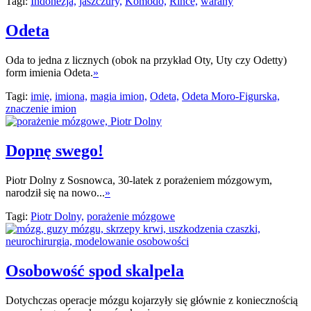
Tagi:
Indonezja,
jaszczury,
Komodo,
Rince,
warany
Odeta
Oda to jedna z licznych (obok na przykład Oty, Uty czy Odetty)
form imienia Odeta.
»
Tagi:
imię,
imiona,
magia imion,
Odeta,
Odeta Moro-Figurska,
znaczenie imion
Dopnę swego!
Piotr Dolny z Sosnowca, 30-latek z porażeniem mózgowym,
narodził się na nowo...
»
Tagi:
Piotr Dolny,
porażenie mózgowe
Osobowość spod skalpela
Dotychczas operacje mózgu kojarzyły się głównie z koniecznością