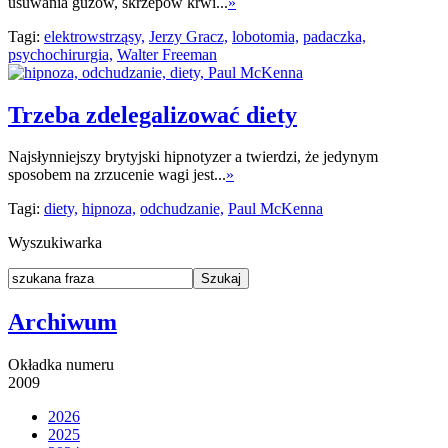
usuwania guzów, skrzepów krwi...
»
Tagi:
elektrowstrząsy,
Jerzy Gracz,
lobotomia,
padaczka,
psychochirurgia,
Walter Freeman
Trzeba zdelegalizować diety
Najsłynniejszy brytyjski hipnotyzer a twierdzi, że jedynym
sposobem na zrzucenie wagi jest...
»
Tagi:
diety,
hipnoza,
odchudzanie,
Paul McKenna
Wyszukiwarka
Archiwum
Okładka numeru
2009
2026
2025