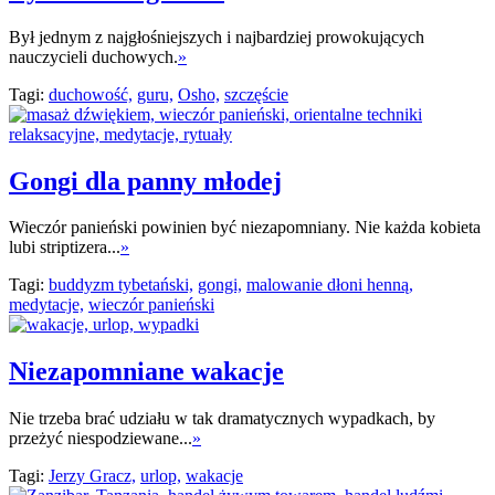
Był jednym z najgłośniejszych i najbardziej prowokujących
nauczycieli duchowych.
»
Tagi:
duchowość,
guru,
Osho,
szczęście
Gongi dla panny młodej
Wieczór panieński powinien być niezapomniany. Nie każda kobieta
lubi striptizera...
»
Tagi:
buddyzm tybetański,
gongi,
malowanie dłoni henną,
medytacje,
wieczór panieński
Niezapomniane wakacje
Nie trzeba brać udziału w tak dramatycznych wypadkach, by
przeżyć niespodziewane...
»
Tagi:
Jerzy Gracz,
urlop,
wakacje