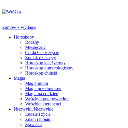
Zamów e-wydanie
Horoskopy
Roczny
Miesięczny
Co da Ci szczęście
Zodiak dziecięcy
Horoskop księżycowy
Horoskop numerologiczny
Horoskop chiński
Magia
Magia imion
Magia przedmiotów
Magia na co dzień
Wróżby i przepowiednie
Wróżbici i terapeuci
Niezwykli/Niezwykłe
Ludzie i życie
Znani i lubiani
Zjawiska