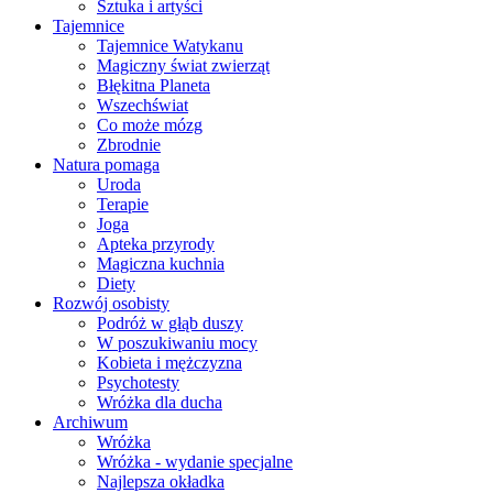
Sztuka i artyści
Tajemnice
Tajemnice Watykanu
Magiczny świat zwierząt
Błękitna Planeta
Wszechświat
Co może mózg
Zbrodnie
Natura pomaga
Uroda
Terapie
Joga
Apteka przyrody
Magiczna kuchnia
Diety
Rozwój osobisty
Podróż w głąb duszy
W poszukiwaniu mocy
Kobieta i mężczyzna
Psychotesty
Wróżka dla ducha
Archiwum
Wróżka
Wróżka - wydanie specjalne
Najlepsza okładka