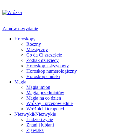
Zamów e-wydanie
Horoskopy
Roczny
Miesięczny
Co da Ci szczęście
Zodiak dziecięcy
Horoskop księżycowy
Horoskop numerologiczny
Horoskop chiński
Magia
Magia imion
Magia przedmiotów
Magia na co dzień
Wróżby i przepowiednie
Wróżbici i terapeuci
Niezwykli/Niezwykłe
Ludzie i życie
Znani i lubiani
Zjawiska