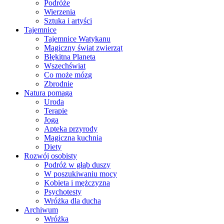
Podróże
Wierzenia
Sztuka i artyści
Tajemnice
Tajemnice Watykanu
Magiczny świat zwierząt
Błękitna Planeta
Wszechświat
Co może mózg
Zbrodnie
Natura pomaga
Uroda
Terapie
Joga
Apteka przyrody
Magiczna kuchnia
Diety
Rozwój osobisty
Podróż w głąb duszy
W poszukiwaniu mocy
Kobieta i mężczyzna
Psychotesty
Wróżka dla ducha
Archiwum
Wróżka