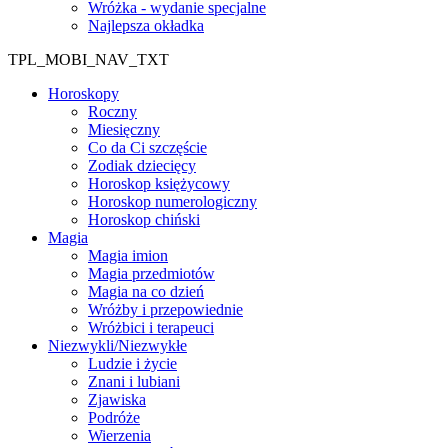
Wróżka - wydanie specjalne
Najlepsza okładka
TPL_MOBI_NAV_TXT
Horoskopy
Roczny
Miesięczny
Co da Ci szczęście
Zodiak dziecięcy
Horoskop księżycowy
Horoskop numerologiczny
Horoskop chiński
Magia
Magia imion
Magia przedmiotów
Magia na co dzień
Wróżby i przepowiednie
Wróżbici i terapeuci
Niezwykli/Niezwykłe
Ludzie i życie
Znani i lubiani
Zjawiska
Podróże
Wierzenia