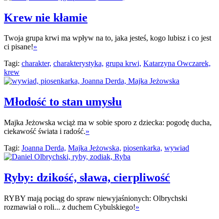
Krew nie kłamie
Twoja grupa krwi ma wpływ na to, jaka jesteś, kogo lubisz i co jest
ci pisane!
»
Tagi:
charakter,
charakterystyka,
grupa krwi,
Katarzyna Owczarek,
krew
Młodość to stan umysłu
Majka Jeżowska wciąż ma w sobie sporo z dziecka: pogodę ducha,
ciekawość świata i radość.
»
Tagi:
Joanna Derda,
Majka Jeżowska,
piosenkarka,
wywiad
Ryby: dzikość, sława, cierpliwość
RYBY mają pociąg do spraw niewyjaśnionych: Olbrychski
rozmawiał o roli... z duchem Cybulskiego!
»