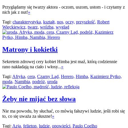
Przyglądamy się twarzy aktora - oczom, uszom, ustom - i czytamy z
nich jak z nut!
»
Tagi:
charakterystyka,
kształt,
nos,
oczy,
przyszłość,
Robert
Więckiewicz,
twarz,
wróżba,
wygląd
Matrony i kokietki
Sekretem zdrowej cery kobiet Himba jest maź, którą codziennie
rano nakładają na ciało i włosy...
»
Tagi:
Afryka,
cera,
Czarny Ląd,
Herero,
Himba,
Kazimierz Pytko,
moda,
Namibia,
podróż,
uroda
Żeby nie mijać bez słowa
Nie ma powodu, by słuchać, co mówią fałszywi ludzie, jeśli robi się
to, co się uważa za słuszne!
»
Tagi:
Azja,
felieton,
ludzie,
opowieści,
Paulo Coelho