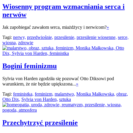
Wiosenny program wzmacniania serca i
nerwów
Jak zapobiegać zawałom serca, miażdżycy i nerwicom?
»
Tagi:
nerwy,
przedwiośnie,
przesilenie,
przesilenie wiosenne,
serce,
wiosna,
zdrowie
Bogini feminizmu
Sylvia von Harden zgodziła się pozować Otto Diksowi pod
warunkiem, że nie będzie upiększona...
»
Tagi:
feministka,
feminizm,
malarstwo,
Monika Małkowska,
obraz,
Otto Dix,
Sylvia von Harden,
sztuka
Przechytrzyć przesilenie