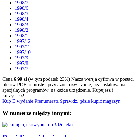
1998/7
1998/6
1998/5
1998/4
1998/3
1998/2
1998/1
1997/12
1997/11
1997/10
1997/9
1997/8
1997/7
Cena
6.99
zł (w tym podatek 23%)
Nasza wersja cyfrowa w postaci
plików PDF to proste i przyjazne rozwiązanie, bez instalowania
specjalnych programów, na każde urządzenie.
Kupujesz i
korzystasz!
Kup E-wydanie
Prenumerata
Sprawdź, gdzie kupić magazyn
W numerze między innymi: