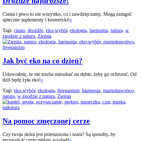
Drożdże najdroższe!
Ciasta i piwo to nie wszystko, co i zawdzięczamy. Mogą zastąpić
apteczne suplementy i kosmetyki!
»
Tagi:
ciasto,
drożdże,
eko-wybór,
ekologia,
harmonia,
natura,
w
zgodzie z naturą,
Ziemia
Jak być eko na co dzień?
Udowodnię, że nie trzeba mieszkać na dębie, żeby go ochronić. Od
dziś będę żyła eko!
»
Tagi:
eko-wybór,
ekologia,
freeganizm,
harmonia,
marnotrawstwo,
natura,
w zgodzie z naturą,
Ziemia
Na pomoc zmęczonej cerze
Czy twoja skóra jest przesuszona i szara? Są sposoby, by
przywrócić cerze piękny wygląd!
»