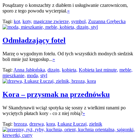
Posądzany o konszachty z diabłem i usługiwanie czarownicom,
sporo z tego powodu wycierpiał.
»
Tagi:
kot,
koty,
magiczne zwierzę,
symbol,
Zuzanna Grębecka
Odmładzający fotel
Marzę o wygodnym fotelu. Od tych wszystkich modnych siedzisk
boli mnie już kręgosłup...
»
Tagi:
Anna Jabłońska,
dizajn,
kobieta,
Kobieta last minute,
meble,
mieszkanie,
moda,
styl
Kora – przysmak na przednówku
W Skandynawii wciąż spotyka się sosny z wielkimi ranami po
wyciętych płatach kory - co z niej robią?
»
Tagi:
brzoza,
drzewa,
kora,
Łukasz Łuczaj,
zielnik