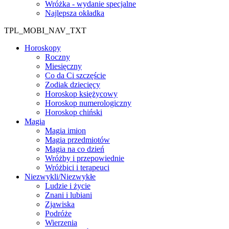
Wróżka - wydanie specjalne
Najlepsza okładka
TPL_MOBI_NAV_TXT
Horoskopy
Roczny
Miesięczny
Co da Ci szczęście
Zodiak dziecięcy
Horoskop księżycowy
Horoskop numerologiczny
Horoskop chiński
Magia
Magia imion
Magia przedmiotów
Magia na co dzień
Wróżby i przepowiednie
Wróżbici i terapeuci
Niezwykli/Niezwykłe
Ludzie i życie
Znani i lubiani
Zjawiska
Podróże
Wierzenia