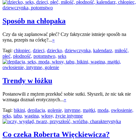
Sposób na chłopaka
Czy da się zaplanować płeć? Czy faktycznie istnieje sposób na
syna, przepis na córkę?...
»
Tagi:
chłopiec,
dzieci,
dziecko,
dziewczynka,
kalendarz,
miłość,
płeć,
płodność,
potomstwo,
seks
Trendy w łóżku
Postanowili z mężem przekłuć sobie sutki. Słyszeli, że nic tak nie
wzmaga doznań erotycznych...
»
Tagi:
bikini,
depilacja,
golenie,
intymne,
majtki,
moda,
owłosienie,
seks,
tabu,
wagina,
włosy,
życie intymne
Co czeka Roberta Więckiewicza?