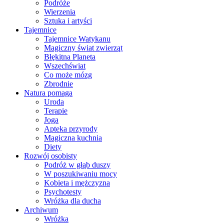
Podróże
Wierzenia
Sztuka i artyści
Tajemnice
Tajemnice Watykanu
Magiczny świat zwierząt
Błękitna Planeta
Wszechświat
Co może mózg
Zbrodnie
Natura pomaga
Uroda
Terapie
Joga
Apteka przyrody
Magiczna kuchnia
Diety
Rozwój osobisty
Podróż w głąb duszy
W poszukiwaniu mocy
Kobieta i mężczyzna
Psychotesty
Wróżka dla ducha
Archiwum
Wróżka