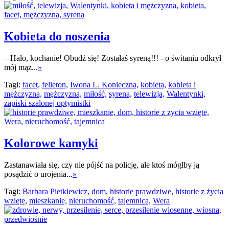
Kobieta do noszenia
– Halo, kochanie! Obudź się! Zostałaś syreną!!! - o świtaniu odkrył
mój mąż...
»
Tagi:
facet,
felieton,
Iwona L. Konieczna,
kobieta,
kobieta i
mężczyzna,
mężczyzna,
miłość,
syrena,
telewizja,
Walentynki,
zapiski szalonej optymistki
Kolorowe kamyki
Zastanawiała się, czy nie pójść na policję, ale ktoś mógłby ją
posądzić o urojenia...
»
Tagi:
Barbara Pietkiewicz,
dom,
historie prawdziwe,
historie z życia
wzięte,
mieszkanie,
nieruchomość,
tajemnica,
Wera