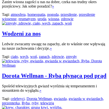
Zanim wiosna zagości u nas na dobre, czeka nas trudny okres
przejściowy. Jak sobie poradzić?
»
Tagi:
atmosfera,
homeopatia,
pogoda,
przesilenie,
przesilenie
wiosenne,
reumatyzm,
uroda,
wiosna,
zdrowie
Wodzeni za nos
Ledwie zwracamy uwagę na zapachy, ale to właśnie one wpływają
na nasze zachowania i decyzje.
»
Tagi:
ciało,
węch,
woń,
zapach,
zdrowie,
zmysły
Dorota Wellman - Ryba płynąca pod prąd
Spośród telewizyjnych gwiazd wyróżnia się temperamentem i
stosunkiem do wyglądu.
»
Tagi:
celebryci,
Dorota Wellman,
gwiazda,
gwiazda w gwiazdach,
prezenterka,
Ryba,
ryby,
telewizja