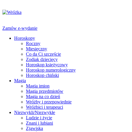
Zamów e-wydanie
Horoskopy
Roczny
Miesięczny
Co da Ci szczęście
Zodiak dziecięcy
Horoskop księżycowy
Horoskop numerologiczny
Horoskop chiński
Magia
Magia imion
Magia przedmiotów
Magia na co dzień
Wróżby i przepowiednie
Wróżbici i terapeuci
Niezwykli/Niezwykłe
Ludzie i życie
Znani i lubiani
Zjawiska