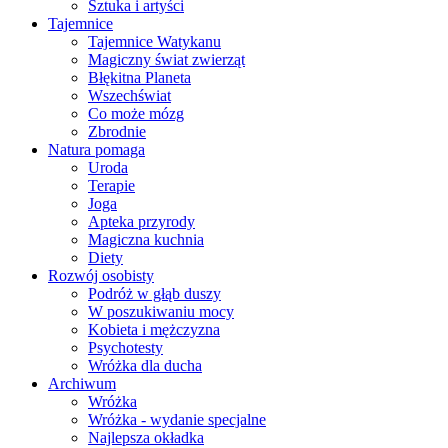
Sztuka i artyści
Tajemnice
Tajemnice Watykanu
Magiczny świat zwierząt
Błękitna Planeta
Wszechświat
Co może mózg
Zbrodnie
Natura pomaga
Uroda
Terapie
Joga
Apteka przyrody
Magiczna kuchnia
Diety
Rozwój osobisty
Podróż w głąb duszy
W poszukiwaniu mocy
Kobieta i mężczyzna
Psychotesty
Wróżka dla ducha
Archiwum
Wróżka
Wróżka - wydanie specjalne
Najlepsza okładka