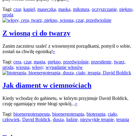
Tagi:
czar,
kąpiel,
maseczka,
maska,
mikstura,
oczyszczanie,
piękno,
uroda
Z wiosną ci do twarzy
Zanim zaczniesz szaleć z wiosennymi porządkami, pomyśl o sobie,
zostań na chwilę egoistką!
»
Tagi:
cera,
czar,
magia,
piękno,
przedwiośnie,
przesilenie,
twarz,
uroda,
wiosna,
włosy,
wypadanie włosów
Jak diament w ciemnościach
Kiedy wchodzę do gabinetu, w którym przyjmuje David Boldick,
czuję ogarniający mnie błogi spokój...
»
Tagi:
bioenergoterapeuta,
bioenergoterapia,
bioterapia,
ciało,
człowiek,
David Boldick,
dusza,
ludzie,
niezwykłe terapie,
terapia