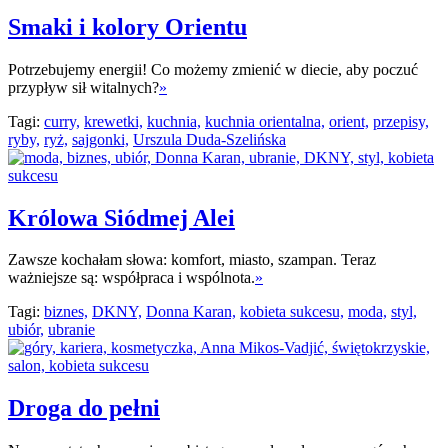
Smaki i kolory Orientu
Potrzebujemy energii! Co możemy zmienić w diecie, aby poczuć
przypływ sił witalnych?
»
Tagi:
curry,
krewetki,
kuchnia,
kuchnia orientalna,
orient,
przepisy,
ryby,
ryż,
sajgonki,
Urszula Duda-Szelińska
Królowa Siódmej Alei
Zawsze kochałam słowa: komfort, miasto, szampan. Teraz
ważniejsze są: współpraca i wspólnota.
»
Tagi:
biznes,
DKNY,
Donna Karan,
kobieta sukcesu,
moda,
styl,
ubiór,
ubranie
Droga do pełni