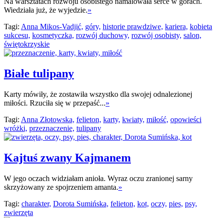
Na warsztatach rozwoju osobistego namalowała serce w górach.
Wiedziała już, że wyjedzie.
»
Tagi:
Anna Mikos-Vadjić,
góry,
historie prawdziwe,
kariera,
kobieta
sukcesu,
kosmetyczka,
rozwój duchowy,
rozwój osobisty,
salon,
świętokrzyskie
Białe tulipany
Karty mówiły, że zostawiła wszystko dla swojej odnalezionej
miłości. Rzuciła się w przepaść...
»
Tagi:
Anna Złotowska,
felieton,
karty,
kwiaty,
miłość,
opowieści
wróżki,
przeznaczenie,
tulipany
Kajtuś zwany Kajmanem
W jego oczach widziałam anioła. Wyraz oczu zranionej sarny
skrzyżowany ze spojrzeniem amanta.
»
Tagi:
charakter,
Dorota Sumińska,
felieton,
kot,
oczy,
pies,
psy,
zwierzęta