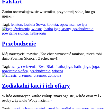
Falstart
Zanim rozsmakujesz się w serniku, przypomnij sobie, kto go
upiekł.
»
Tagi:
felieton,
Izabela Sowa,
kobieta,
opowieści,
święta
Przebudzenie
Mój nauczyciel mawia: „Kto chce wzmocnić ramiona, niech robi
dużo Powitań Słońca”. Zachęcamy!!
»
Tagi:
asany,
ćwiczenia,
Ewa Biała,
hatha joga,
hatha-joga,
joga,
powitanie słońca,
przebudzenie,
wiosna
Zodiakalni kaci i ich ofiary
Wśród domowych katów królują znaki ogniste, wśród ofiar zaś -
osoby z żywiołu Wody i Ziemi.
»
Tagi:
agresja,
charakterystyka znaków zodiaku,
przemoc,
przemoc