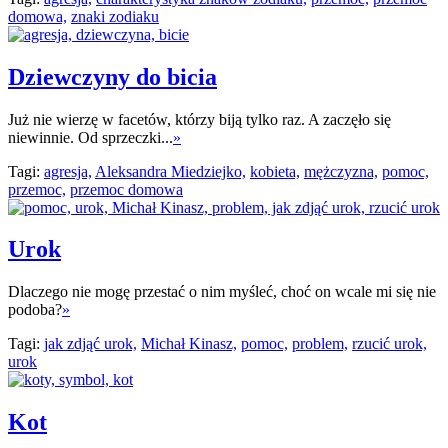
domowa,
znaki zodiaku
Dziewczyny do bicia
Już nie wierzę w facetów, którzy biją tylko raz. A zaczęło się
niewinnie. Od sprzeczki...
»
Tagi:
agresja,
Aleksandra Miedziejko,
kobieta,
mężczyzna,
pomoc,
przemoc,
przemoc domowa
Urok
Dlaczego nie mogę przestać o nim myśleć, choć on wcale mi się nie
podoba?
»
Tagi:
jak zdjąć urok,
Michał Kinasz,
pomoc,
problem,
rzucić urok,
urok
Kot