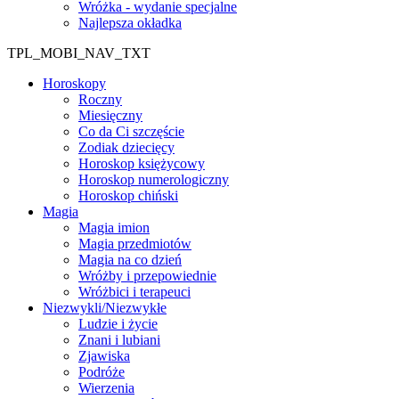
Wróżka - wydanie specjalne
Najlepsza okładka
TPL_MOBI_NAV_TXT
Horoskopy
Roczny
Miesięczny
Co da Ci szczęście
Zodiak dziecięcy
Horoskop księżycowy
Horoskop numerologiczny
Horoskop chiński
Magia
Magia imion
Magia przedmiotów
Magia na co dzień
Wróżby i przepowiednie
Wróżbici i terapeuci
Niezwykli/Niezwykłe
Ludzie i życie
Znani i lubiani
Zjawiska
Podróże
Wierzenia