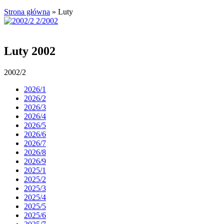
Strona główna
»
Luty
Luty 2002
2002/2
2026/1
2026/2
2026/3
2026/4
2026/5
2026/6
2026/7
2026/8
2026/9
2025/1
2025/2
2025/3
2025/4
2025/5
2025/6