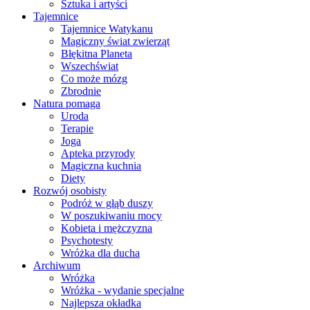
Sztuka i artyści
Tajemnice
Tajemnice Watykanu
Magiczny świat zwierząt
Błękitna Planeta
Wszechświat
Co może mózg
Zbrodnie
Natura pomaga
Uroda
Terapie
Joga
Apteka przyrody
Magiczna kuchnia
Diety
Rozwój osobisty
Podróż w głąb duszy
W poszukiwaniu mocy
Kobieta i mężczyzna
Psychotesty
Wróżka dla ducha
Archiwum
Wróżka
Wróżka - wydanie specjalne
Najlepsza okładka