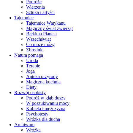
Podróże
Wierzenia
Sztuka i artyści
Tajemnice
Tajemnice Watykanu
Magiczny świat zwierząt
Błękitna Planeta
Wszechświat
Co może mózg
Zbrodnie
Natura pomaga
Uroda
Terapie
Joga
Apteka przyrody
Magiczna kuchnia
Diety
Rozwój osobisty
Podróż w głąb duszy
W poszukiwaniu mocy
Kobieta i mężczyzna
Psychotesty
Wróżka dla ducha
Archiwum
Wróżka