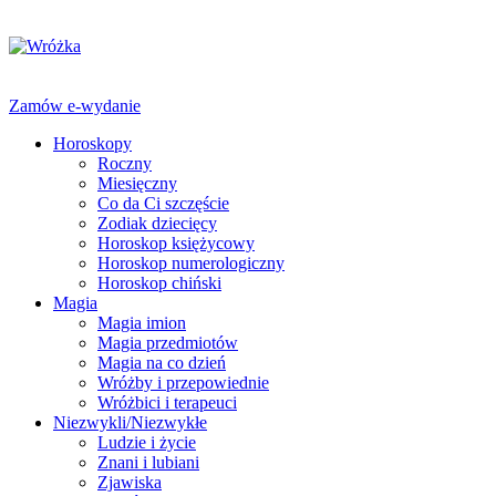
Zamów e-wydanie
Horoskopy
Roczny
Miesięczny
Co da Ci szczęście
Zodiak dziecięcy
Horoskop księżycowy
Horoskop numerologiczny
Horoskop chiński
Magia
Magia imion
Magia przedmiotów
Magia na co dzień
Wróżby i przepowiednie
Wróżbici i terapeuci
Niezwykli/Niezwykłe
Ludzie i życie
Znani i lubiani
Zjawiska