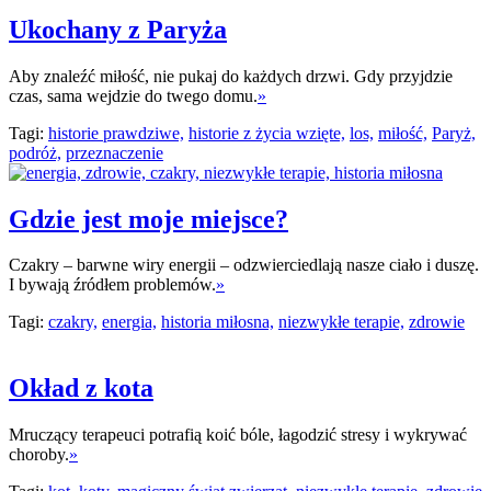
Ukochany z Paryża
Aby znaleźć miłość, nie pukaj do każdych drzwi. Gdy przyjdzie
czas, sama wejdzie do twego domu.
»
Tagi:
historie prawdziwe,
historie z życia wzięte,
los,
miłość,
Paryż,
podróż,
przeznaczenie
Gdzie jest moje miejsce?
Czakry – barwne wiry energii – odzwierciedlają nasze ciało i duszę.
I bywają źródłem problemów.
»
Tagi:
czakry,
energia,
historia miłosna,
niezwykłe terapie,
zdrowie
Okład z kota
Mruczący terapeuci potrafią koić bóle, łagodzić stresy i wykrywać
choroby.
»