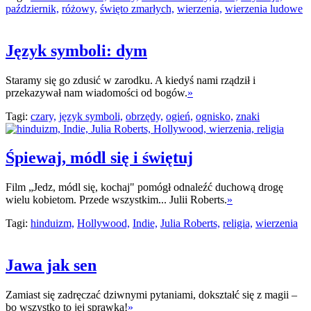
październik,
różowy,
święto zmarłych,
wierzenia,
wierzenia ludowe
Język symboli: dym
Staramy się go zdusić w zarodku. A kiedyś nami rządził i
przekazywał nam wiadomości od bogów.
»
Tagi:
czary,
język symboli,
obrzędy,
ogień,
ognisko,
znaki
Śpiewaj, módl się i świętuj
Film „Jedz, módl się, kochaj" pomógł odnaleźć duchową drogę
wielu kobietom. Przede wszystkim... Julii Roberts.
»
Tagi:
hinduizm,
Hollywood,
Indie,
Julia Roberts,
religia,
wierzenia
Jawa jak sen
Zamiast się zadręczać dziwnymi pytaniami, dokształć się z magii –
bo wszystko to jej sprawka!
»