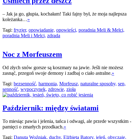
Uśmiech przez deszcz
– Jak ja go, głupia, kochałam! Taki fajny był, że moja najlepsza
koleżanka…
»
Tagi:
fryzjer,
opowiadanie,
opowieści,
poradnia Meli & Melci,
poradnia Meli i Melci,
zdrada
Noc z Morfeuszem
Od złych snów gorsze są koszmary na jawie. Jeśli nie możesz
zasnąć, przegoń swoje demony i zadbaj o ciało astralne.
»
Tagi:
bezsenność,
harmonia,
Morfeusz,
naturalne sposoby,
sen,
senność,
wypoczynek,
zdrowie,
zioła
Październik: między światami
To miesiąc pawia i jelenia, tańca i odwagi, ale przede wszystkim -
pamięci o zmarłych przodkach.
»
Tagi:
Danuta Woźniak,
duchy,
Elżbieta Batory,
jeleń,
obyczaje,