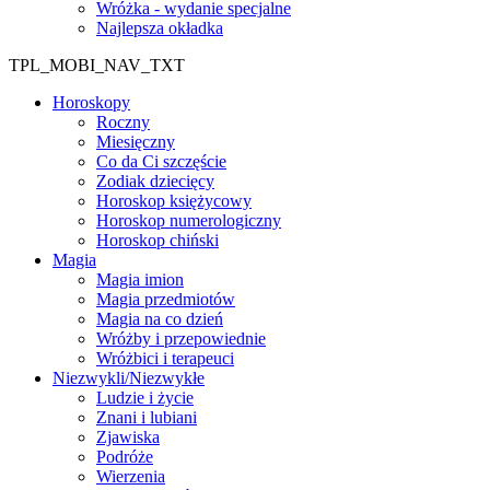
Wróżka - wydanie specjalne
Najlepsza okładka
TPL_MOBI_NAV_TXT
Horoskopy
Roczny
Miesięczny
Co da Ci szczęście
Zodiak dziecięcy
Horoskop księżycowy
Horoskop numerologiczny
Horoskop chiński
Magia
Magia imion
Magia przedmiotów
Magia na co dzień
Wróżby i przepowiednie
Wróżbici i terapeuci
Niezwykli/Niezwykłe
Ludzie i życie
Znani i lubiani
Zjawiska
Podróże
Wierzenia