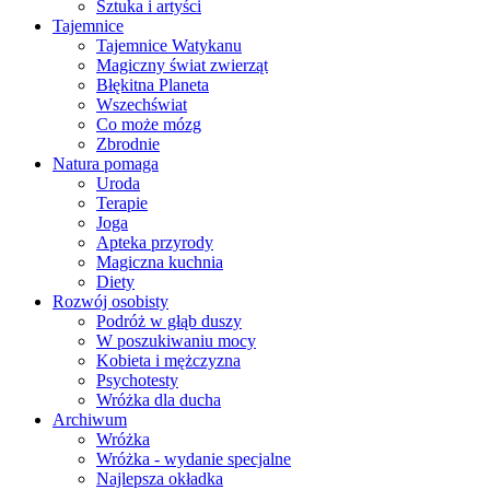
Sztuka i artyści
Tajemnice
Tajemnice Watykanu
Magiczny świat zwierząt
Błękitna Planeta
Wszechświat
Co może mózg
Zbrodnie
Natura pomaga
Uroda
Terapie
Joga
Apteka przyrody
Magiczna kuchnia
Diety
Rozwój osobisty
Podróż w głąb duszy
W poszukiwaniu mocy
Kobieta i mężczyzna
Psychotesty
Wróżka dla ducha
Archiwum
Wróżka
Wróżka - wydanie specjalne
Najlepsza okładka