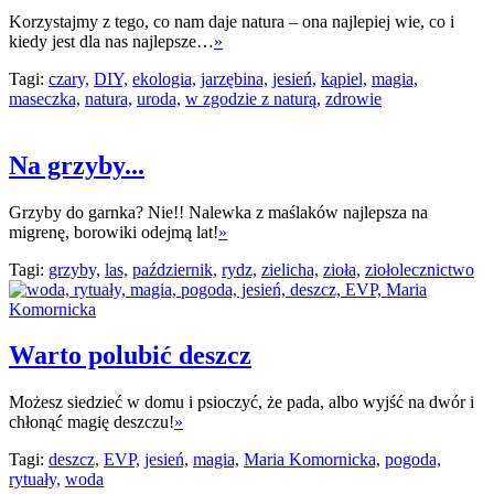
Korzystajmy z tego, co nam daje natura – ona najlepiej wie, co i
kiedy jest dla nas najlepsze…
»
Tagi:
czary,
DIY,
ekologia,
jarzębina,
jesień,
kąpiel,
magia,
maseczka,
natura,
uroda,
w zgodzie z naturą,
zdrowie
Na grzyby...
Grzyby do garnka? Nie!! Nalewka z maślaków najlepsza na
migrenę, borowiki odejmą lat!
»
Tagi:
grzyby,
las,
październik,
rydz,
zielicha,
zioła,
ziołolecznictwo
Warto polubić deszcz
Możesz siedzieć w domu i psioczyć, że pada, albo wyjść na dwór i
chłonąć magię deszczu!
»
Tagi:
deszcz,
EVP,
jesień,
magia,
Maria Komornicka,
pogoda,
rytuały,
woda