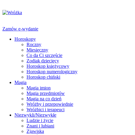
Zamów e-wydanie
Horoskopy
Roczny
Miesięczny
Co da Ci szczęście
Zodiak dziecięcy
Horoskop księżycowy
Horoskop numerologiczny
Horoskop chiński
Magia
Magia imion
Magia przedmiotów
Magia na co dzień
Wróżby i przepowiednie
Wróżbici i terapeuci
Niezwykli/Niezwykłe
Ludzie i życie
Znani i lubiani
Zjawiska