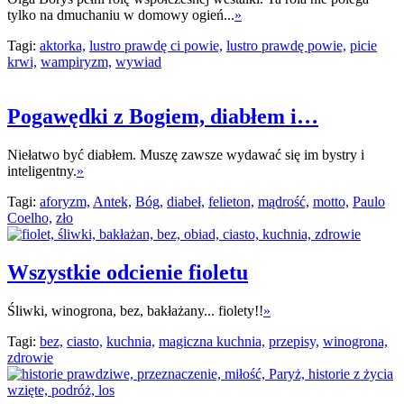
tylko na dmuchaniu w domowy ogień...
»
Tagi:
aktorka,
lustro prawdę ci powie,
lustro prawdę powie,
picie
krwi,
wampiryzm,
wywiad
Pogawędki z Bogiem, diabłem i…
Niełatwo być diabłem. Muszę zawsze wydawać się im bystry i
inteligentny.
»
Tagi:
aforyzm,
Antek,
Bóg,
diabeł,
felieton,
mądrość,
motto,
Paulo
Coelho,
zło
Wszystkie odcienie fioletu
Śliwki, winogrona, bez, bakłażany... fiolety!!
»
Tagi:
bez,
ciasto,
kuchnia,
magiczna kuchnia,
przepisy,
winogrona,
zdrowie