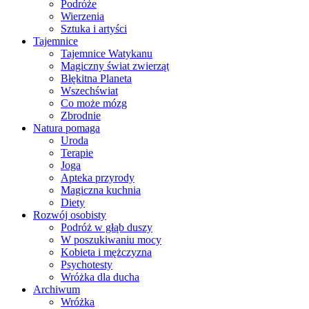
Podróże
Wierzenia
Sztuka i artyści
Tajemnice
Tajemnice Watykanu
Magiczny świat zwierząt
Błękitna Planeta
Wszechświat
Co może mózg
Zbrodnie
Natura pomaga
Uroda
Terapie
Joga
Apteka przyrody
Magiczna kuchnia
Diety
Rozwój osobisty
Podróż w głąb duszy
W poszukiwaniu mocy
Kobieta i mężczyzna
Psychotesty
Wróżka dla ducha
Archiwum
Wróżka