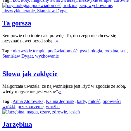
Tagi:
kot,
koty,
magiczny świat zwierząt,
niezwykłe terapie,
zdrowie
Ta gorsza
Sen powie ci o tobie całą prawdę. To, do czego nie chcesz się
przyznać nawet przed sobą...
»
Tagi:
niezwykłe terapie,
podświadomość,
psychologia,
rodzina,
sen,
Stanisław Dygat,
wychowanie
Słowa jak zaklęcie
Małgorzata uważała, że najważniejsze jest „żyć w zgodzie ze sobą,
wtedy miejsce nie jest ważne”.
»
Tagi:
Anna Złotowska,
Kalina Jędrusik,
karty,
miłość,
opowieści
wróżki,
przeznaczenie,
wróżba
Jarzębina