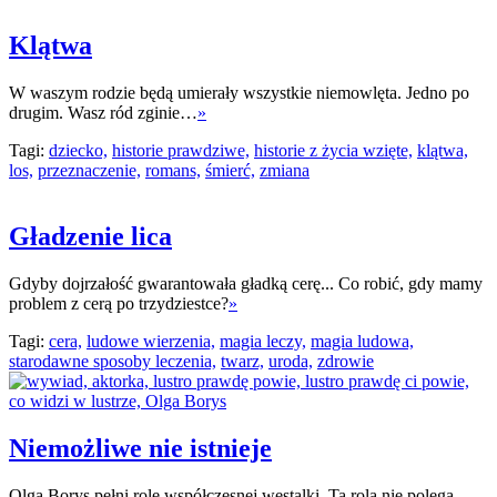
Klątwa
W waszym rodzie będą umierały wszystkie niemowlęta. Jedno po
drugim. Wasz ród zginie…
»
Tagi:
dziecko,
historie prawdziwe,
historie z życia wzięte,
klątwa,
los,
przeznaczenie,
romans,
śmierć,
zmiana
Gładzenie lica
Gdyby dojrzałość gwarantowała gładką cerę... Co robić, gdy mamy
problem z cerą po trzydziestce?
»
Tagi:
cera,
ludowe wierzenia,
magia leczy,
magia ludowa,
starodawne sposoby leczenia,
twarz,
uroda,
zdrowie
Niemożliwe nie istnieje
Olga Borys pełni rolę współczesnej westalki. Ta rola nie polega