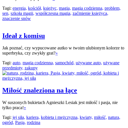
Tagi:
energia,
kościół,
księżyc,
magia,
magia codzienna,
problem,
sen,
szkoła magii,
współczesna magia,
zaćmienie księżyca,
znaczenie snów
Ideał z komisu
Jak poznać, czy wypucowane autko w twoim ulubionym kolorze to
superbryka, czy zwykły grat?
»
Tagi:
auto,
magia codzienna,
samochód,
używane auto,
używane
przedmioty,
zakupy
Miłość znaleziona na łące
W suszonych bukietach Agnieszki Lesiak jest miłość i pasja, nie
tylko praca!
»
Tagi:
jej siła,
kariera,
kobieta i mężczyzna,
kwiaty,
miłość,
natura,
ogród,
Pasja,
rodzina