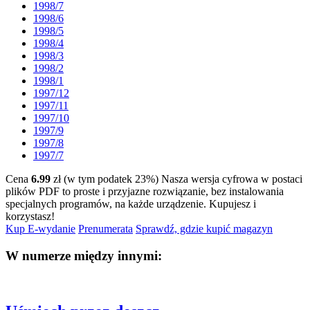
1998/7
1998/6
1998/5
1998/4
1998/3
1998/2
1998/1
1997/12
1997/11
1997/10
1997/9
1997/8
1997/7
Cena
6.99
zł (w tym podatek 23%)
Nasza wersja cyfrowa w postaci
plików PDF to proste i przyjazne rozwiązanie, bez instalowania
specjalnych programów, na każde urządzenie.
Kupujesz i
korzystasz!
Kup E-wydanie
Prenumerata
Sprawdź, gdzie kupić magazyn
W numerze między innymi: