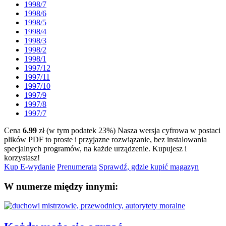
1998/7
1998/6
1998/5
1998/4
1998/3
1998/2
1998/1
1997/12
1997/11
1997/10
1997/9
1997/8
1997/7
Cena
6.99
zł (w tym podatek 23%)
Nasza wersja cyfrowa w postaci
plików PDF to proste i przyjazne rozwiązanie, bez instalowania
specjalnych programów, na każde urządzenie.
Kupujesz i
korzystasz!
Kup E-wydanie
Prenumerata
Sprawdź, gdzie kupić magazyn
W numerze między innymi: