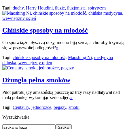
Tagi:
duchy,
Harry Houdini,
iluzje,
iluzjonista,
spirytyzm
Chińskie sposoby na młodość
Co sprawia,że błyszczą oczy, mocno biją serca, a choroby trzymają
się w przyzwoitej odległości?
»
Tagi:
chińskie sposoby na młodość,
Maoshing Ni,
medycyna
chińska,
wewnętrzny ogień
Dżungla pełna smoków
Pilot patrolujący amazońską puszczę aż trzy razy nadlatywał nad
małą polankę, wykonując serie zdjęć.
»
Tagi:
Centaury,
jednorożce,
pegazy,
smoki
Wyszukiwarka