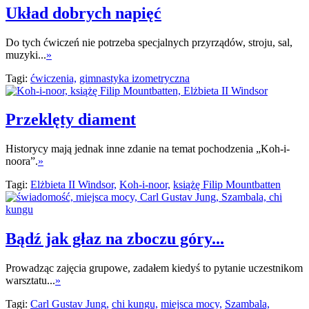
Układ dobrych napięć
Do tych ćwiczeń nie potrzeba specjalnych przyrządów, stroju, sal,
muzyki...
»
Tagi:
ćwiczenia,
gimnastyka izometryczna
Przeklęty diament
Historycy mają jednak inne zdanie na temat pochodzenia „Koh-i-
noora”.
»
Tagi:
Elżbieta II Windsor,
Koh-i-noor,
książę Filip Mountbatten
Bądź jak głaz na zboczu góry...
Prowadząc zajęcia grupowe, zadałem kiedyś to pytanie uczestnikom
warsztatu...
»
Tagi:
Carl Gustav Jung,
chi kungu,
miejsca mocy,
Szambala,