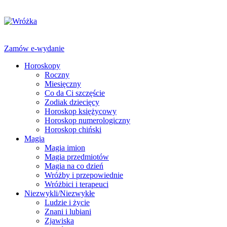
Zamów e-wydanie
Horoskopy
Roczny
Miesięczny
Co da Ci szczęście
Zodiak dziecięcy
Horoskop księżycowy
Horoskop numerologiczny
Horoskop chiński
Magia
Magia imion
Magia przedmiotów
Magia na co dzień
Wróżby i przepowiednie
Wróżbici i terapeuci
Niezwykli/Niezwykłe
Ludzie i życie
Znani i lubiani
Zjawiska