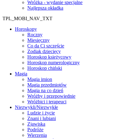
Wróżka - wydanie specjalne
Najlepsza okładka
TPL_MOBI_NAV_TXT
Horoskopy
Roczny
Miesięczny
Co da Ci szczęście
Zodiak dziecięcy
Horoskop księżycowy
Horoskop numerologiczny
Horoskop chiński
Magia
Magia imion
Magia przedmiotów
Magia na co dzień
Wróżby i przepowiednie
Wróżbici i terapeuci
Niezwykli/Niezwykłe
Ludzie i życie
Znani i lubiani
Zjawiska
Podróże
Wierzenia