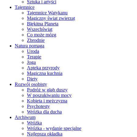
Sztuka i artyści
Tajemnice
Tajemnice Watykanu
Magiczny świat zwierząt
Błękitna Planeta
Wszechświat
Co może mózg
Zbrodnie
Natura pomaga
Uroda
Terapie
Joga
Apteka przyrody
Magiczna kuchnia
Diety
Rozwój osobisty
Podróż w głąb duszy
W poszukiwaniu mocy
Kobieta i mężczyzna
Psychotesty
Wróżka dla ducha
Archiwum
Wróżka
Wróżka - wydanie specjalne
Najlepsza okładka