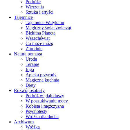
Podróże
Wierzenia
Sztuka i artyści
Tajemnice
Tajemnice Watykanu
Magiczny świat zwierząt
Błękitna Planeta
Wszechświat
Co może mózg
Zbrodnie
Natura pomaga
Uroda
Terapie
Joga
Apteka przyrody
Magiczna kuchnia
Diety
Rozwój osobisty
Podróż w głąb duszy
W poszukiwaniu mocy
Kobieta i mężczyzna
Psychotesty
Wróżka dla ducha
Archiwum
Wróżka