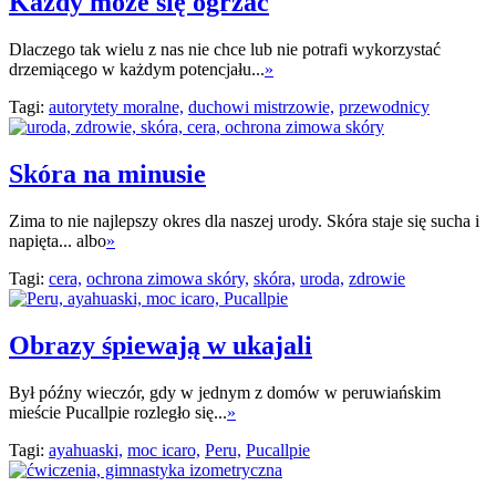
Każdy może się ogrzać
Dlaczego tak wielu z nas nie chce lub nie potrafi wykorzystać
drzemiącego w każdym potencjału...
»
Tagi:
autorytety moralne,
duchowi mistrzowie,
przewodnicy
Skóra na minusie
Zima to nie najlepszy okres dla naszej urody. Skóra staje się sucha i
napięta... albo
»
Tagi:
cera,
ochrona zimowa skóry,
skóra,
uroda,
zdrowie
Obrazy śpiewają w ukajali
Był późny wieczór, gdy w jednym z domów w peruwiańskim
mieście Pucallpie rozległo się...
»
Tagi:
ayahuaski,
moc icaro,
Peru,
Pucallpie