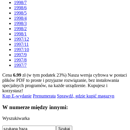
1998/7
1998/6
1998/5
1998/4
1998/3
1998/2
1998/1
1997/12
1997/11
1997/10
1997/9
1997/8
1997/7
Cena
6.99
zł (w tym podatek 23%)
Nasza wersja cyfrowa w postaci
plików PDF to proste i przyjazne rozwiązanie, bez instalowania
specjalnych programów, na każde urządzenie.
Kupujesz i
korzystasz!
Kup E-wydanie
Prenumerata
Sprawdź, gdzie kupić magazyn
W numerze między innymi:
Wyszukiwarka