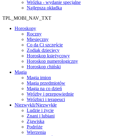
Wróżka - wydanie specjalne
Najlepsza okładka
TPL_MOBI_NAV_TXT
Horoskopy
Roczny
Miesięczny
Co da Ci szczęście
Zodiak dziecięcy
Horoskop księżycowy
Horoskop numerologiczny
Horoskop chiński
Magia
Magia imion
Magia przedmiotów
Magia na co dzień
Wróżby i przepowiednie
Wróżbici i terapeuci
Niezwykli/Niezwykłe
Ludzie i życie
Znani i lubiani
Zjawiska
Podróże
Wierzenia