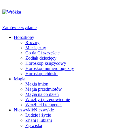
Zamów e-wydanie
Horoskopy
Roczny
Miesięczny
Co da Ci szczęście
Zodiak dziecięcy
Horoskop księżycowy
Horoskop numerologiczny
Horoskop chiński
Magia
Magia imion
Magia przedmiotów
Magia na co dzień
Wróżby i przepowiednie
Wróżbici i terapeuci
Niezwykli/Niezwykłe
Ludzie i życie
Znani i lubiani
Zjawiska