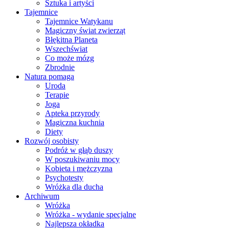
Sztuka i artyści
Tajemnice
Tajemnice Watykanu
Magiczny świat zwierząt
Błękitna Planeta
Wszechświat
Co może mózg
Zbrodnie
Natura pomaga
Uroda
Terapie
Joga
Apteka przyrody
Magiczna kuchnia
Diety
Rozwój osobisty
Podróż w głąb duszy
W poszukiwaniu mocy
Kobieta i mężczyzna
Psychotesty
Wróżka dla ducha
Archiwum
Wróżka
Wróżka - wydanie specjalne
Najlepsza okładka