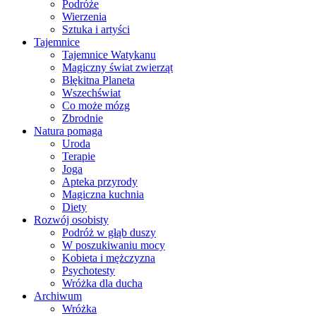
Podróże
Wierzenia
Sztuka i artyści
Tajemnice
Tajemnice Watykanu
Magiczny świat zwierząt
Błękitna Planeta
Wszechświat
Co może mózg
Zbrodnie
Natura pomaga
Uroda
Terapie
Joga
Apteka przyrody
Magiczna kuchnia
Diety
Rozwój osobisty
Podróż w głąb duszy
W poszukiwaniu mocy
Kobieta i mężczyzna
Psychotesty
Wróżka dla ducha
Archiwum
Wróżka