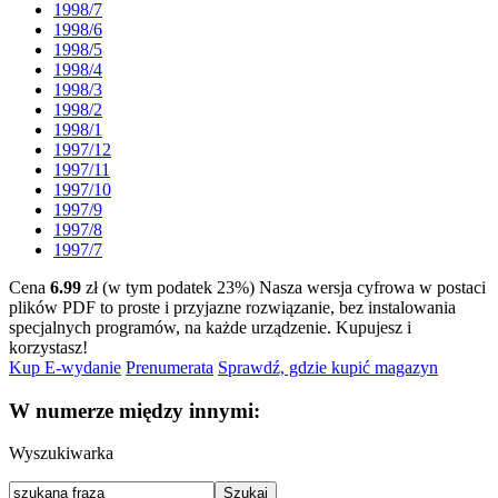
1998/7
1998/6
1998/5
1998/4
1998/3
1998/2
1998/1
1997/12
1997/11
1997/10
1997/9
1997/8
1997/7
Cena
6.99
zł (w tym podatek 23%)
Nasza wersja cyfrowa w postaci
plików PDF to proste i przyjazne rozwiązanie, bez instalowania
specjalnych programów, na każde urządzenie.
Kupujesz i
korzystasz!
Kup E-wydanie
Prenumerata
Sprawdź, gdzie kupić magazyn
W numerze między innymi:
Wyszukiwarka