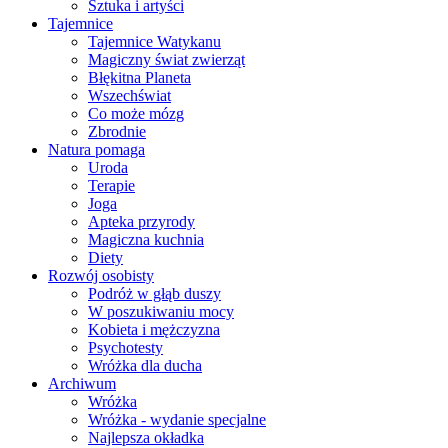
Sztuka i artyści
Tajemnice
Tajemnice Watykanu
Magiczny świat zwierząt
Błękitna Planeta
Wszechświat
Co może mózg
Zbrodnie
Natura pomaga
Uroda
Terapie
Joga
Apteka przyrody
Magiczna kuchnia
Diety
Rozwój osobisty
Podróż w głąb duszy
W poszukiwaniu mocy
Kobieta i mężczyzna
Psychotesty
Wróżka dla ducha
Archiwum
Wróżka
Wróżka - wydanie specjalne
Najlepsza okładka