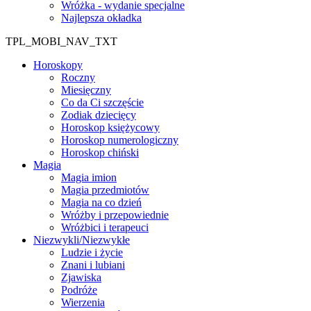
Wróżka - wydanie specjalne
Najlepsza okładka
TPL_MOBI_NAV_TXT
Horoskopy
Roczny
Miesięczny
Co da Ci szczęście
Zodiak dziecięcy
Horoskop księżycowy
Horoskop numerologiczny
Horoskop chiński
Magia
Magia imion
Magia przedmiotów
Magia na co dzień
Wróżby i przepowiednie
Wróżbici i terapeuci
Niezwykli/Niezwykłe
Ludzie i życie
Znani i lubiani
Zjawiska
Podróże
Wierzenia