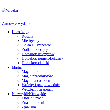
Zamów e-wydanie
Horoskopy
Roczny
Miesięczny
Co da Ci szczęście
Zodiak dziecięcy
Horoskop księżycowy
Horoskop numerologiczny
Horoskop chiński
Magia
Magia imion
Magia przedmiotów
Magia na co dzień
Wróżby i przepowiednie
Wróżbici i terapeuci
Niezwykli/Niezwykłe
Ludzie i życie
Znani i lubiani
Zjawiska