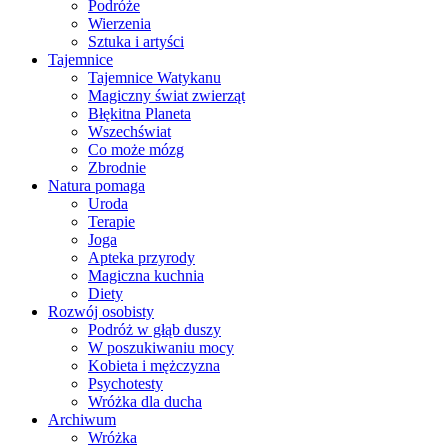
Podróże
Wierzenia
Sztuka i artyści
Tajemnice
Tajemnice Watykanu
Magiczny świat zwierząt
Błękitna Planeta
Wszechświat
Co może mózg
Zbrodnie
Natura pomaga
Uroda
Terapie
Joga
Apteka przyrody
Magiczna kuchnia
Diety
Rozwój osobisty
Podróż w głąb duszy
W poszukiwaniu mocy
Kobieta i mężczyzna
Psychotesty
Wróżka dla ducha
Archiwum
Wróżka