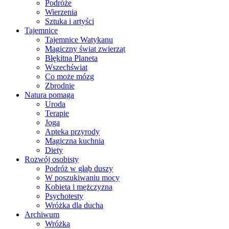
Podróże
Wierzenia
Sztuka i artyści
Tajemnice
Tajemnice Watykanu
Magiczny świat zwierząt
Błękitna Planeta
Wszechświat
Co może mózg
Zbrodnie
Natura pomaga
Uroda
Terapie
Joga
Apteka przyrody
Magiczna kuchnia
Diety
Rozwój osobisty
Podróż w głąb duszy
W poszukiwaniu mocy
Kobieta i mężczyzna
Psychotesty
Wróżka dla ducha
Archiwum
Wróżka