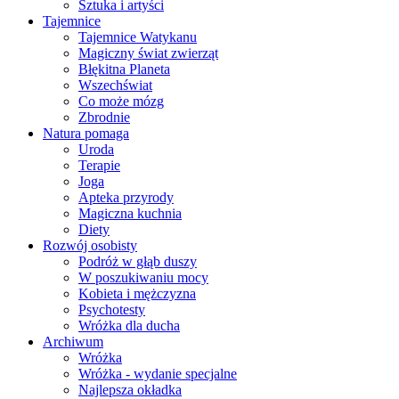
Sztuka i artyści
Tajemnice
Tajemnice Watykanu
Magiczny świat zwierząt
Błękitna Planeta
Wszechświat
Co może mózg
Zbrodnie
Natura pomaga
Uroda
Terapie
Joga
Apteka przyrody
Magiczna kuchnia
Diety
Rozwój osobisty
Podróż w głąb duszy
W poszukiwaniu mocy
Kobieta i mężczyzna
Psychotesty
Wróżka dla ducha
Archiwum
Wróżka
Wróżka - wydanie specjalne
Najlepsza okładka