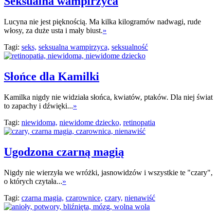
Seksualna wampirzyca
Lucyna nie jest pięknością. Ma kilka kilogramów nadwagi, rude
włosy, za duże usta i mały biust.
»
Tagi:
seks,
seksualna wampirzyca,
seksualność
Słońce dla Kamilki
Kamilka nigdy nie widziała słońca, kwiatów, ptaków. Dla niej świat
to zapachy i dźwięki...
»
Tagi:
niewidoma,
niewidome dziecko,
retinopatia
Ugodzona czarną magią
Nigdy nie wierzyła we wróżki, jasnowidzów i wszystkie te "czary",
o których czytała...
»
Tagi:
czarna magia,
czarownice,
czary,
nienawiść