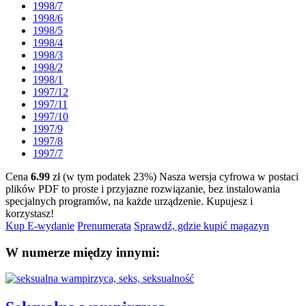
1998/7
1998/6
1998/5
1998/4
1998/3
1998/2
1998/1
1997/12
1997/11
1997/10
1997/9
1997/8
1997/7
Cena
6.99
zł (w tym podatek 23%)
Nasza wersja cyfrowa w postaci
plików PDF to proste i przyjazne rozwiązanie, bez instalowania
specjalnych programów, na każde urządzenie.
Kupujesz i
korzystasz!
Kup E-wydanie
Prenumerata
Sprawdź, gdzie kupić magazyn
W numerze między innymi: