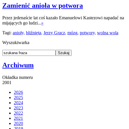
Zamienić anioła w potwora
Przez jedenaście lat coś kazało Emanuelowi Kastezowi napadać na
mijających go ludzi...
»
Tagi:
anioły,
bliźnięta,
Jerzy Gracz,
mózg,
potwory,
wolna wola
Wyszukiwarka
Archiwum
Okładka numeru
2001
2026
2025
2024
2023
2022
2021
2020
2019