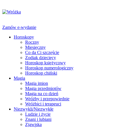
Zamów e-wydanie
Horoskopy
Roczny
Miesięczny
Co da Ci szczęście
Zodiak dziecięcy
Horoskop księżycowy
Horoskop numerologiczny
Horoskop chiński
Magia
Magia imion
Magia przedmiotów
Magia na co dzień
Wróżby i przepowiednie
Wróżbici i terapeuci
Niezwykli/Niezwykłe
Ludzie i życie
Znani i lubiani
Zjawiska