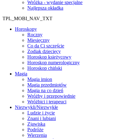
Wróżka - wydanie specjalne
Najlepsza okładka
TPL_MOBI_NAV_TXT
Horoskopy
Roczny
Miesięczny
Co da Ci szczęście
Zodiak dziecięcy
Horoskop księżycowy
Horoskop numerologiczny
Horoskop chiński
Magia
Magia imion
Magia przedmiotów
Magia na co dzień
Wróżby i przepowiednie
Wróżbici i terapeuci
Niezwykli/Niezwykłe
Ludzie i życie
Znani i lubiani
Zjawiska
Podróże
Wierzenia