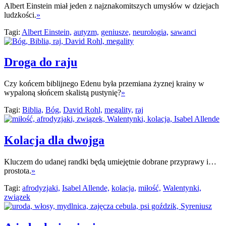
Albert Einstein miał jeden z najznakomitszych umysłów w dziejach
ludzkości.
»
Tagi:
Albert Einstein,
autyzm,
geniusze,
neurologia,
sawanci
Droga do raju
Czy końcem biblijnego Edenu była przemiana żyznej krainy w
wypaloną słońcem skalistą pustynię?
»
Tagi:
Biblia,
Bóg,
David Rohl,
megality,
raj
Kolacja dla dwojga
Kluczem do udanej randki będą umiejętnie dobrane przyprawy i…
prostota.
»
Tagi:
afrodyzjaki,
Isabel Allende,
kolacja,
miłość,
Walentynki,
związek