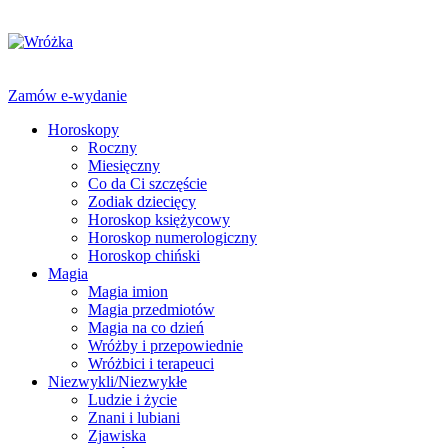
Zamów e-wydanie
Horoskopy
Roczny
Miesięczny
Co da Ci szczęście
Zodiak dziecięcy
Horoskop księżycowy
Horoskop numerologiczny
Horoskop chiński
Magia
Magia imion
Magia przedmiotów
Magia na co dzień
Wróżby i przepowiednie
Wróżbici i terapeuci
Niezwykli/Niezwykłe
Ludzie i życie
Znani i lubiani
Zjawiska