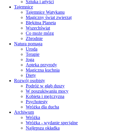
Sztuka i artyści
Tajemnice
Tajemnice Watykanu
Magiczny świat zwierząt
Błękitna Planeta
Wszechświat
Co może mózg
Zbrodnie
Natura pomaga
Uroda
Terapie
Joga
Apteka przyrody
Magiczna kuchnia
Diety
Rozwój osobisty
Podróż w głąb duszy
W poszukiwaniu mocy
Kobieta i mężczyzna
Psychotesty
Wróżka dla ducha
Archiwum
Wróżka
Wróżka - wydanie specjalne
Najlepsza okładka