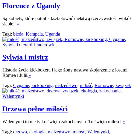
Florence z Ugandy
Są kobiety, które potrafią kształtować niełatwą rzeczywistość wokół
siebie...
»
Tagi:
bieda,
Kampala,
Uganda
Sylwia i mistrz
Historia życia kickboxera i jego żony nasuwa skojarzenie z losami
Romea i Julii.
»
Tagi:
Cyganie,
kickboxing,
małżeństwo,
miłość,
Romowie,
związek
Drzewa pełne miłości
Walentynki to nie tylko święto zakochanych. To święto miłości.
»
Tagi:
drzewa,
ekologia,
małżeństwo,
miłość,
Walentynki,