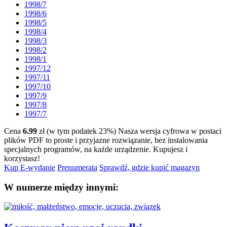
1998/7
1998/6
1998/5
1998/4
1998/3
1998/2
1998/1
1997/12
1997/11
1997/10
1997/9
1997/8
1997/7
Cena
6.99
zł (w tym podatek 23%)
Nasza wersja cyfrowa w postaci
plików PDF to proste i przyjazne rozwiązanie, bez instalowania
specjalnych programów, na każde urządzenie.
Kupujesz i
korzystasz!
Kup E-wydanie
Prenumerata
Sprawdź, gdzie kupić magazyn
W numerze między innymi: