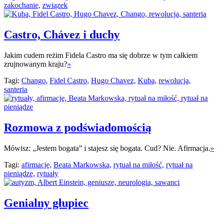
zakochanie,
związek
Castro, Chávez i duchy
Jakim cudem reżim Fidela Castro ma się dobrze w tym całkiem
zrujnowanym kraju?
»
Tagi:
Chango,
Fidel Castro,
Hugo Chavez,
Kuba,
rewolucja,
santeria
Rozmowa z podświadomością
Mówisz: „Jestem bogata” i stajesz się bogata. Cud? Nie. Afirmacja.
»
Tagi:
afirmacje,
Beata Markowska,
rytuał na miłość,
rytuał na
pieniądze,
rytuały
Genialny głupiec