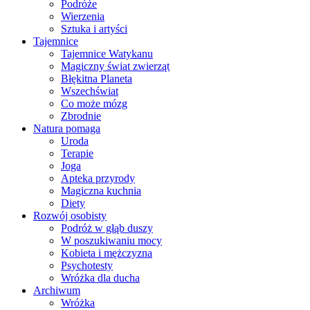
Podróże
Wierzenia
Sztuka i artyści
Tajemnice
Tajemnice Watykanu
Magiczny świat zwierząt
Błękitna Planeta
Wszechświat
Co może mózg
Zbrodnie
Natura pomaga
Uroda
Terapie
Joga
Apteka przyrody
Magiczna kuchnia
Diety
Rozwój osobisty
Podróż w głąb duszy
W poszukiwaniu mocy
Kobieta i mężczyzna
Psychotesty
Wróżka dla ducha
Archiwum
Wróżka