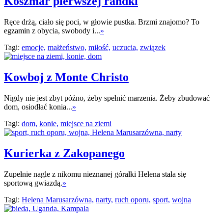
Koszmar pierwszej randki
Ręce drżą, ciało się poci, w głowie pustka. Brzmi znajomo? To
egzamin z obycia, swobody i...
»
Tagi:
emocje,
małżeństwo,
miłość,
uczucia,
związek
Kowboj z Monte Christo
Nigdy nie jest zbyt późno, żeby spełnić marzenia. Żeby zbudować
dom, osiodłać konia...
»
Tagi:
dom,
konie,
miejsce na ziemi
Kurierka z Zakopanego
Zupełnie nagle z nikomu nieznanej góralki Helena stała się
sportową gwiazdą.
»
Tagi:
Helena Marusarzówna,
narty,
ruch oporu,
sport,
wojna