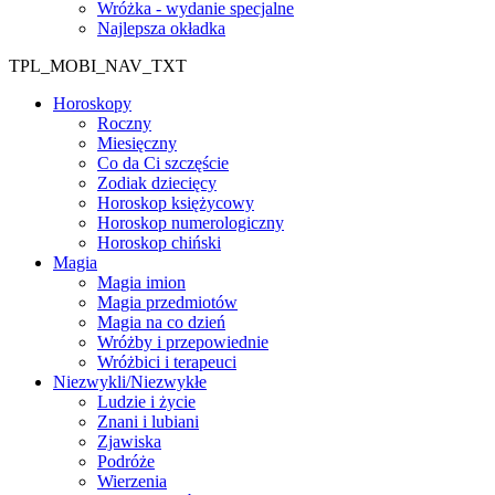
Wróżka - wydanie specjalne
Najlepsza okładka
TPL_MOBI_NAV_TXT
Horoskopy
Roczny
Miesięczny
Co da Ci szczęście
Zodiak dziecięcy
Horoskop księżycowy
Horoskop numerologiczny
Horoskop chiński
Magia
Magia imion
Magia przedmiotów
Magia na co dzień
Wróżby i przepowiednie
Wróżbici i terapeuci
Niezwykli/Niezwykłe
Ludzie i życie
Znani i lubiani
Zjawiska
Podróże
Wierzenia