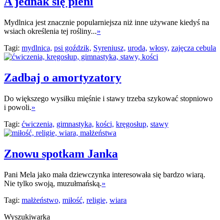
A jednak się pieni
Mydlnica jest znacznie popularniejsza niż inne używane kiedyś na
wsiach określenia tej rośliny...
»
Tagi:
mydlnica,
psi goździk,
Syreniusz,
uroda,
włosy,
zajęcza cebula
Zadbaj o amortyzatory
Do większego wysiłku mięśnie i stawy trzeba szykować stopniowo
i powoli.
»
Tagi:
ćwiczenia,
gimnastyka,
kości,
kręgosłup,
stawy
Znowu spotkam Janka
Pani Mela jako mała dziewczynka interesowała się bardzo wiarą.
Nie tylko swoją, muzułmańską.
»
Tagi:
małżeństwo,
miłość,
religie,
wiara
Wyszukiwarka