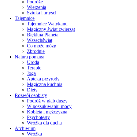
Podróże
Wierzenia
Sztuka i artyści
Tajemnice
Tajemnice Watykanu
Magiczny świat zwierząt
Błękitna Planeta
Wszechświat
Co może mózg
Zbrodnie
Natura pomaga
Uroda
Terapie
Joga
Apteka przyrody
Magiczna kuchnia
Diety
Rozwój osobisty
Podróż w głąb duszy
W poszukiwaniu mocy
Kobieta i mężczyzna
Psychotesty
Wróżka dla ducha
Archiwum
Wróżka