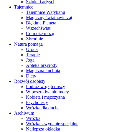
Sztuka i artyści
Tajemnice
Tajemnice Watykanu
Magiczny świat zwierząt
Błękitna Planeta
Wszechświat
Co może mózg
Zbrodnie
Natura pomaga
Uroda
Terapie
Joga
Apteka przyrody
Magiczna kuchnia
Diety
Rozwój osobisty
Podróż w głąb duszy
W poszukiwaniu mocy
Kobieta i mężczyzna
Psychotesty
Wróżka dla ducha
Archiwum
Wróżka
Wróżka - wydanie specjalne
Najlepsza okładka