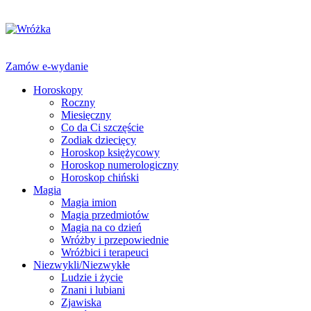
Zamów e-wydanie
Horoskopy
Roczny
Miesięczny
Co da Ci szczęście
Zodiak dziecięcy
Horoskop księżycowy
Horoskop numerologiczny
Horoskop chiński
Magia
Magia imion
Magia przedmiotów
Magia na co dzień
Wróżby i przepowiednie
Wróżbici i terapeuci
Niezwykli/Niezwykłe
Ludzie i życie
Znani i lubiani
Zjawiska