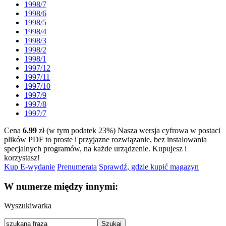
1998/7
1998/6
1998/5
1998/4
1998/3
1998/2
1998/1
1997/12
1997/11
1997/10
1997/9
1997/8
1997/7
Cena
6.99
zł (w tym podatek 23%)
Nasza wersja cyfrowa w postaci
plików PDF to proste i przyjazne rozwiązanie, bez instalowania
specjalnych programów, na każde urządzenie.
Kupujesz i
korzystasz!
Kup E-wydanie
Prenumerata
Sprawdź, gdzie kupić magazyn
W numerze między innymi:
Wyszukiwarka