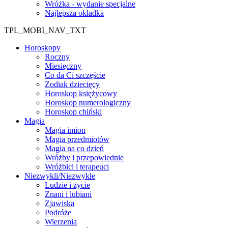
Wróżka - wydanie specjalne
Najlepsza okładka
TPL_MOBI_NAV_TXT
Horoskopy
Roczny
Miesięczny
Co da Ci szczęście
Zodiak dziecięcy
Horoskop księżycowy
Horoskop numerologiczny
Horoskop chiński
Magia
Magia imion
Magia przedmiotów
Magia na co dzień
Wróżby i przepowiednie
Wróżbici i terapeuci
Niezwykli/Niezwykłe
Ludzie i życie
Znani i lubiani
Zjawiska
Podróże
Wierzenia