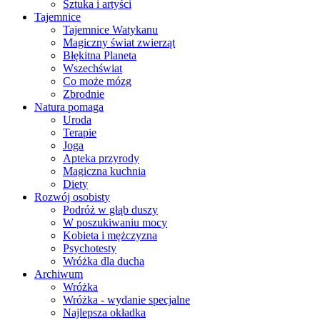
Sztuka i artyści
Tajemnice
Tajemnice Watykanu
Magiczny świat zwierząt
Błękitna Planeta
Wszechświat
Co może mózg
Zbrodnie
Natura pomaga
Uroda
Terapie
Joga
Apteka przyrody
Magiczna kuchnia
Diety
Rozwój osobisty
Podróż w głąb duszy
W poszukiwaniu mocy
Kobieta i mężczyzna
Psychotesty
Wróżka dla ducha
Archiwum
Wróżka
Wróżka - wydanie specjalne
Najlepsza okładka