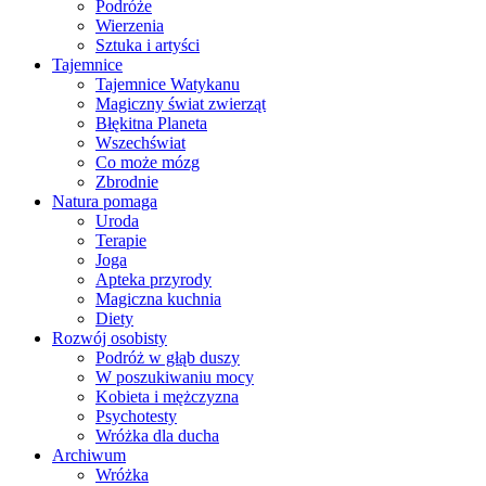
Podróże
Wierzenia
Sztuka i artyści
Tajemnice
Tajemnice Watykanu
Magiczny świat zwierząt
Błękitna Planeta
Wszechświat
Co może mózg
Zbrodnie
Natura pomaga
Uroda
Terapie
Joga
Apteka przyrody
Magiczna kuchnia
Diety
Rozwój osobisty
Podróż w głąb duszy
W poszukiwaniu mocy
Kobieta i mężczyzna
Psychotesty
Wróżka dla ducha
Archiwum
Wróżka