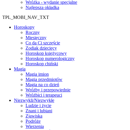
Wróżka - wydanie specjalne
Najlepsza okładka
TPL_MOBI_NAV_TXT
Horoskopy
Roczny
Miesięczny
Co da Ci szczęście
Zodiak dziecięcy
Horoskop księżycowy
Horoskop numerologiczny
Horoskop chiński
Magia
Magia imion
Magia przedmiotów
Magia na co dzień
Wróżby i przepowiednie
Wróżbici i terapeuci
Niezwykli/Niezwykłe
Ludzie i życie
Znani i lubiani
Zjawiska
Podróże
Wierzenia