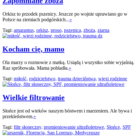
Zapomniane zboża
Orkisz to przodek pszenicy. Jeszcze po wojnie uprawiano go w
Polsce na ziemiach podgórskich...
»
Tagi:
amarantus,
orkisz,
proso,
pszenica,
zboża,
ziarna
Kocham cię, mamo
Ola marzy o rozmowie z matką. Usiądą i wszystko sobie wyjaśnią.
Raz spróbowała. Mama pobladła.
»
Tagi:
miłość,
rodzicielstwo,
trauma dzieciństwa,
więzi rodzinne
Wielkie filtrowanie
Słońce jest od wieków naszym bóstwem i marzeniem. Ale bywa i
przekleństwem.
»
Tagi:
filtr słoneczny,
promieniowanie ultrafioletowe,
Słońce,
SPF