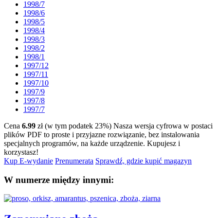
1998/7
1998/6
1998/5
1998/4
1998/3
1998/2
1998/1
1997/12
1997/11
1997/10
1997/9
1997/8
1997/7
Cena
6.99
zł (w tym podatek 23%)
Nasza wersja cyfrowa w postaci
plików PDF to proste i przyjazne rozwiązanie, bez instalowania
specjalnych programów, na każde urządzenie.
Kupujesz i
korzystasz!
Kup E-wydanie
Prenumerata
Sprawdź, gdzie kupić magazyn
W numerze między innymi: