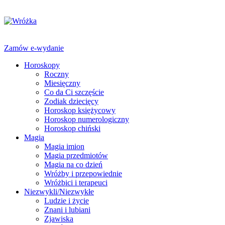
Zamów e-wydanie
Horoskopy
Roczny
Miesięczny
Co da Ci szczęście
Zodiak dziecięcy
Horoskop księżycowy
Horoskop numerologiczny
Horoskop chiński
Magia
Magia imion
Magia przedmiotów
Magia na co dzień
Wróżby i przepowiednie
Wróżbici i terapeuci
Niezwykli/Niezwykłe
Ludzie i życie
Znani i lubiani
Zjawiska