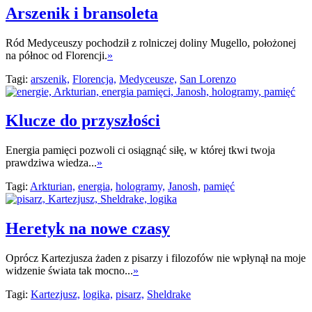
Arszenik i bransoleta
Ród Medyceuszy pochodził z rolniczej doliny Mugello, położonej
na północ od Florencji.
»
Tagi:
arszenik,
Florencja,
Medyceusze,
San Lorenzo
Klucze do przyszłości
Energia pamięci pozwoli ci osiągnąć siłę, w której tkwi twoja
prawdziwa wiedza...
»
Tagi:
Arkturian,
energia,
hologramy,
Janosh,
pamięć
Heretyk na nowe czasy
Oprócz Kartezjusza żaden z pisarzy i filozofów nie wpłynął na moje
widzenie świata tak mocno...
»
Tagi:
Kartezjusz,
logika,
pisarz,
Sheldrake