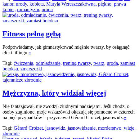
kanon urody,
kobieta,
Maryla Wereszczakówna,
piękno,
prawa
kobiet,
romantyzm,
uroda
Fitness pełną gębą
Podpowiadamy, jak gimnastykować mięśnie twarzy, by osiągnąć
efekt liftingu.
»
Tagi:
ćwiczenia,
odmładzanie,
trening twarzy,
twarz,
uroda,
zamiast
botoksu,
zmarszczki
Mężczyzna, który widział więcej
Nie fantazjował, nie zwodził złudnymi nadziejami. Jeśli chodzi o
osoby zaginione, moje wskazówki okazują się pomocne w czterech
na pięć przypadków – przyznawał Gérard Croizet, jasnowidz.
»
Tagi:
Gérard Croizet,
jasnowidz,
jasnowidzenie,
morderstwo,
wizje,
zbrodnie