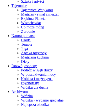
Sztuka i artyści
Tajemnice
Tajemnice Watykanu
Magiczny świat zwierząt
Błękitna Planeta
Wszechświat
Co może mózg
Zbrodnie
Natura pomaga
Uroda
Terapie
Joga
Apteka przyrody
Magiczna kuchnia
Diety
Rozwój osobisty
Podróż w głąb duszy
W poszukiwaniu mocy
Kobieta i mężczyzna
Psychotesty
Wróżka dla ducha
Archiwum
Wróżka
Wróżka - wydanie specjalne
Najlepsza okładka