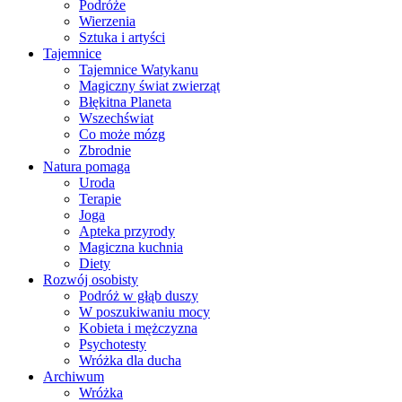
Podróże
Wierzenia
Sztuka i artyści
Tajemnice
Tajemnice Watykanu
Magiczny świat zwierząt
Błękitna Planeta
Wszechświat
Co może mózg
Zbrodnie
Natura pomaga
Uroda
Terapie
Joga
Apteka przyrody
Magiczna kuchnia
Diety
Rozwój osobisty
Podróż w głąb duszy
W poszukiwaniu mocy
Kobieta i mężczyzna
Psychotesty
Wróżka dla ducha
Archiwum
Wróżka