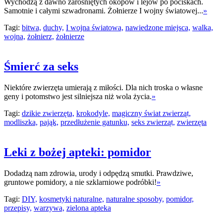
Wychodzą z dawno zarośniętych okopów i lejów po pociskach.
Samotnie i całymi szwadronami. Żołnierze I wojny światowej...
»
Tagi:
bitwa,
duchy,
I wojna światowa,
nawiedzone miejsca,
walka,
wojna,
żołnierz,
żołnierze
Śmierć za seks
Niektóre zwierzęta umierają z miłości. Dla nich troska o własne
geny i potomstwo jest silniejsza niż wola życia.
»
Tagi:
dzikie zwierzęta,
krokodyle,
magiczny świat zwierząt,
modliszka,
pająk,
przedłużenie gatunku,
seks zwierząt,
zwierzęta
Leki z bożej apteki: pomidor
Dodadzą nam zdrowia, urody i odpędzą smutki. Prawdziwe,
gruntowe pomidory, a nie szklarniowe podróbki!
»
Tagi:
DIY,
kosmetyki naturalne,
naturalne sposoby,
pomidor,
przepisy,
warzywa,
zielona apteka