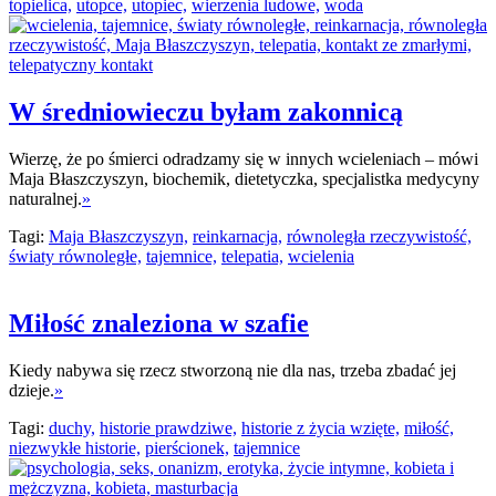
topielica,
utopce,
utopiec,
wierzenia ludowe,
woda
W średniowieczu byłam zakonnicą
Wierzę, że po śmierci odradzamy się w innych wcieleniach – mówi
Maja Błaszczyszyn, biochemik, dietetyczka, specjalistka medycyny
naturalnej.
»
Tagi:
Maja Błaszczyszyn,
reinkarnacja,
równoległa rzeczywistość,
światy równoległe,
tajemnice,
telepatia,
wcielenia
Miłość znaleziona w szafie
Kiedy nabywa się rzecz stworzoną nie dla nas, trzeba zbadać jej
dzieje.
»
Tagi:
duchy,
historie prawdziwe,
historie z życia wzięte,
miłość,
niezwykłe historie,
pierścionek,
tajemnice