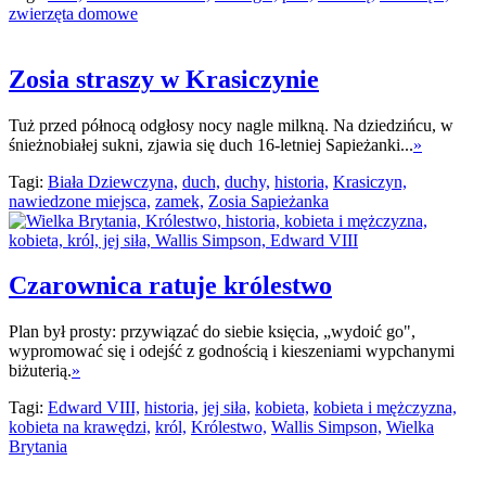
zwierzęta domowe
Zosia straszy w Krasiczynie
Tuż przed północą odgłosy nocy nagle milkną. Na dziedzińcu, w
śnieżnobiałej sukni, zjawia się duch 16-letniej Sapieżanki...
»
Tagi:
Biała Dziewczyna,
duch,
duchy,
historia,
Krasiczyn,
nawiedzone miejsca,
zamek,
Zosia Sapieżanka
Czarownica ratuje królestwo
Plan był prosty: przywiązać do siebie księcia, „wydoić go",
wypromować się i odejść z godnością i kieszeniami wypchanymi
biżuterią.
»
Tagi:
Edward VIII,
historia,
jej siła,
kobieta,
kobieta i mężczyzna,
kobieta na krawędzi,
król,
Królestwo,
Wallis Simpson,
Wielka
Brytania