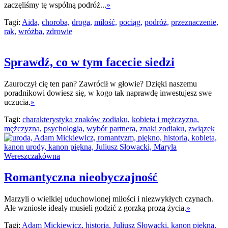
zaczęliśmy tę wspólną podróż...
»
Tagi:
Aida,
choroba,
droga,
miłość,
pociąg,
podróż,
przeznaczenie,
rak,
wróżba,
zdrowie
Sprawdź, co w tym facecie siedzi
Zauroczył cię ten pan? Zawrócił w głowie? Dzięki naszemu
poradnikowi dowiesz się, w kogo tak naprawdę inwestujesz swe
uczucia.
»
Tagi:
charakterystyka znaków zodiaku,
kobieta i mężczyzna,
mężczyzna,
psychologia,
wybór partnera,
znaki zodiaku,
związek
Romantyczna nieobyczajność
Marzyli o wielkiej uduchowionej miłości i niezwykłych czynach.
Ale wzniosłe ideały musieli godzić z gorzką prozą życia.
»
Tagi:
Adam Mickiewicz,
historia,
Juliusz Słowacki,
kanon piękna,