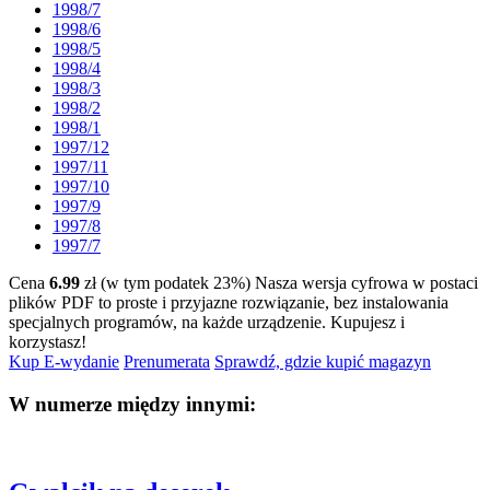
1998/7
1998/6
1998/5
1998/4
1998/3
1998/2
1998/1
1997/12
1997/11
1997/10
1997/9
1997/8
1997/7
Cena
6.99
zł (w tym podatek 23%)
Nasza wersja cyfrowa w postaci
plików PDF to proste i przyjazne rozwiązanie, bez instalowania
specjalnych programów, na każde urządzenie.
Kupujesz i
korzystasz!
Kup E-wydanie
Prenumerata
Sprawdź, gdzie kupić magazyn
W numerze między innymi: