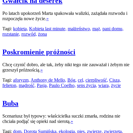
Gwałcik na deserek
Po latach upokorzeń Marta spakowała walizki, zażądała rozwodu i
rozpoczęła nowe życie.
»
Tagi:
kobieta,
Kobieta last minute,
małżeństwo,
mąż,
pani domu,
rozstanie,
rozwód,
żona
Poskromienie próżności
Chcę czynić dobro, ale tak, żeby nikt tego nie zauważał i żebym nie
grzeszył próżnością.
»
Tagi:
aforyzm,
Anthony de Mello,
Bóg,
cel,
cierpliwość,
Cisza,
felieton,
mądrość,
Pasja,
Paulo Coelho,
sens życia,
wiara,
życie
Buba
Scenariusz był typowy: właścicielka suczki zmarła, rodzina nie
chciała podjąć się opieki nad sierotą.
»
Tagi:
dom,
Dorota Sumińska,
ekologia,
pies,
zwierzę,
zwierzęta,