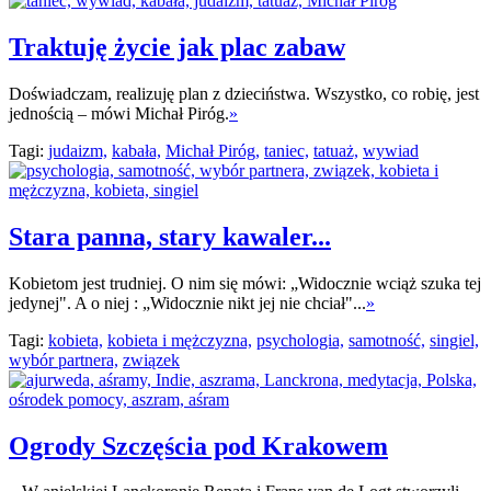
Traktuję życie jak plac zabaw
Doświadczam, realizuję plan z dzieciństwa. Wszystko, co robię, jest
jednością – mówi Michał Piróg.
»
Tagi:
judaizm,
kabała,
Michał Piróg,
taniec,
tatuaż,
wywiad
Stara panna, stary kawaler...
Kobietom jest trudniej. O nim się mówi: „Widocznie wciąż szuka tej
jedynej". A o niej : „Widocznie nikt jej nie chciał"...
»
Tagi:
kobieta,
kobieta i mężczyzna,
psychologia,
samotność,
singiel,
wybór partnera,
związek
Ogrody Szczęścia pod Krakowem