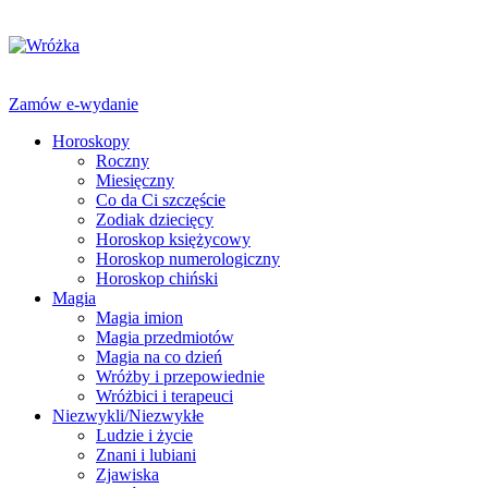
Zamów e-wydanie
Horoskopy
Roczny
Miesięczny
Co da Ci szczęście
Zodiak dziecięcy
Horoskop księżycowy
Horoskop numerologiczny
Horoskop chiński
Magia
Magia imion
Magia przedmiotów
Magia na co dzień
Wróżby i przepowiednie
Wróżbici i terapeuci
Niezwykli/Niezwykłe
Ludzie i życie
Znani i lubiani
Zjawiska