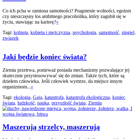
Co ich pcha w ramiona samotności? Pragnienie wolności, egoizm
czy nieszczęsny los ambitnego pracoholika, który zagubił się w
życiu, stawiając na karierę?
»
Tagi:
kobieta,
kobieta i mężczyzna,
psychologia,
samotność,
singiel,
związek
Jaki będzie koniec świata?
Ziemia przetrwa, ponieważ posiada mechanizmy pozwalające jej
skutecznie przystosowywać się do zmian. Także tych, które są
dziełem człowieka. Jeśli człowiek wymrze, da miejsce innym
organizmom...
»
Tagi:
ekologia,
Gaja,
katastrofa,
katastrofa ekologiczna,
koniec
świata,
ludzkość,
nauka,
przyszłość świata,
Ziemia
Maszerują strzelcy, maszerują