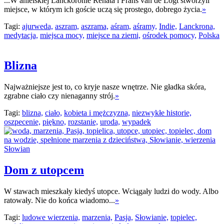
...W anielskiej Lanckoronie Renata i Frans van de Logt stworzyli
miejsce, w którym ich goście uczą się prostego, dobrego życia.
»
Tagi:
ajurweda,
aszram,
aszrama,
aśram,
aśramy,
Indie,
Lanckrona,
medytacja,
miejsca mocy,
miejsce na ziemi,
ośrodek pomocy,
Polska
Blizna
Najważniejsze jest to, co kryje nasze wnętrze. Nie gładka skóra,
zgrabne ciało czy nienaganny strój.
»
Tagi:
blizna,
ciało,
kobieta i mężczyzna,
niezwykłe historie,
oszpecenie,
piękno,
rozstanie,
uroda,
wypadek
Dom z utopcem
W stawach mieszkały kiedyś utopce. Wciągały ludzi do wody. Albo
ratowały. Nie do końca wiadomo...
»
Tagi:
ludowe wierzenia,
marzenia,
Pasja,
Słowianie,
topielec,