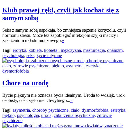
Klub prawej ręki, czyli jak kochać się z
samym sobą
Seks z samym sobą uspokaja, bo zmniejsza stężenie kortyzolu, czyli
hormonu stresu. Może też zapobiegać infekcjom szyjki macicy i
zakażeniom układu moczowego.
»
Tagi:
erotyka,
kobieta,
kobieta i mężczyzna,
masturbacja,
onanizm,
psychologia,
seks,
życie intymne
Chore na urodę
Bycie pięknym nie oznacza bycia idealnym. Uroda to wdzięk, urok
osobisty, coś często nieuchwytnego...
»
Tagi:
asymetria,
choroby psychiczne,
ciało,
dysmorfofobia,
estetyka,
piękno,
psychologia,
uroda,
zaburzenia psychiczne,
zdrowie
psychiczne