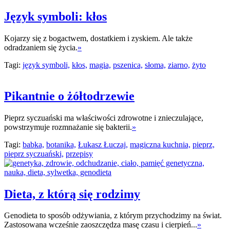
Język symboli: kłos
Kojarzy się z bogactwem, dostatkiem i zyskiem. Ale także
odradzaniem się życia.
»
Tagi:
język symboli,
kłos,
magia,
pszenica,
słoma,
ziarno,
żyto
Pikantnie o żółtodrzewie
Pieprz syczuański ma właściwości zdrowotne i znieczulające,
powstrzymuje rozmnażanie się bakterii.
»
Tagi:
babka,
botanika,
Łukasz Łuczaj,
magiczna kuchnia,
pieprz,
pieprz syczuański,
przepisy
Dieta, z którą się rodzimy
Genodieta to sposób odżywiania, z którym przychodzimy na świat.
Zastosowana wcześnie zaoszczędza masę czasu i cierpień...
»