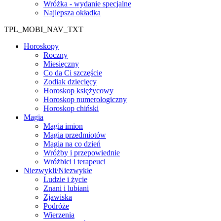
Wróżka - wydanie specjalne
Najlepsza okładka
TPL_MOBI_NAV_TXT
Horoskopy
Roczny
Miesięczny
Co da Ci szczęście
Zodiak dziecięcy
Horoskop księżycowy
Horoskop numerologiczny
Horoskop chiński
Magia
Magia imion
Magia przedmiotów
Magia na co dzień
Wróżby i przepowiednie
Wróżbici i terapeuci
Niezwykli/Niezwykłe
Ludzie i życie
Znani i lubiani
Zjawiska
Podróże
Wierzenia