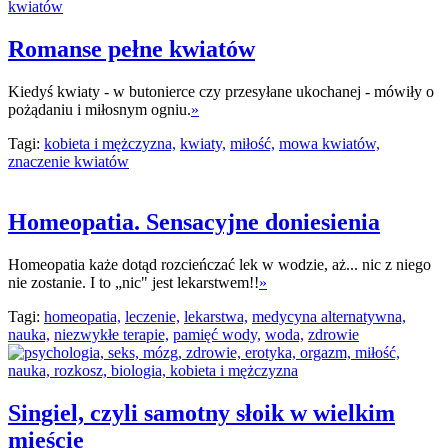
Romanse pełne kwiatów
Kiedyś kwiaty - w butonierce czy przesyłane ukochanej - mówiły o
pożądaniu i miłosnym ogniu.
»
Tagi:
kobieta i mężczyzna,
kwiaty,
miłość,
mowa kwiatów,
znaczenie kwiatów
Homeopatia. Sensacyjne doniesienia
Homeopatia każe dotąd rozcieńczać lek w wodzie, aż... nic z niego
nie zostanie. I to „nic" jest lekarstwem!!
»
Tagi:
homeopatia,
leczenie,
lekarstwa,
medycyna alternatywna,
nauka,
niezwykłe terapie,
pamięć wody,
woda,
zdrowie
Singiel, czyli samotny słoik w wielkim
mieście