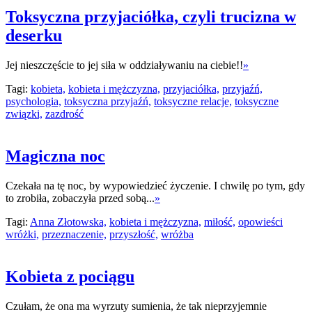
Toksyczna przyjaciółka, czyli trucizna w
deserku
Jej nieszczęście to jej siła w oddziaływaniu na ciebie!!
»
Tagi:
kobieta,
kobieta i mężczyzna,
przyjaciółka,
przyjaźń,
psychologia,
toksyczna przyjaźń,
toksyczne relacje,
toksyczne
związki,
zazdrość
Magiczna noc
Czekała na tę noc, by wypowiedzieć życzenie. I chwilę po tym, gdy
to zrobiła, zobaczyła przed sobą...
»
Tagi:
Anna Złotowska,
kobieta i mężczyzna,
miłość,
opowieści
wróżki,
przeznaczenie,
przyszłość,
wróżba
Kobieta z pociągu
Czułam, że ona ma wyrzuty sumienia, że tak nieprzyjemnie