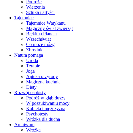
Podróże
Wierzenia
Sztuka i artyści
Tajemnice
Tajemnice Watykanu
Magiczny świat zwierząt
Błękitna Planeta
Wszechświat
Co może mózg
Zbrodnie
Natura pomaga
Uroda
Terapie
Joga
Apteka przyrody
Magiczna kuchnia
Diety
Rozwój osobisty
Podróż w głąb duszy
W poszukiwaniu mocy
Kobieta i mężczyzna
Psychotesty
Wróżka dla ducha
Archiwum
Wróżka