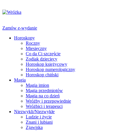
Zamów e-wydanie
Horoskopy
Roczny
Miesięczny
Co da Ci szczęście
Zodiak dziecięcy
Horoskop księżycowy
Horoskop numerologiczny
Horoskop chiński
Magia
Magia imion
Magia przedmiotów
Magia na co dzień
Wróżby i przepowiednie
Wróżbici i terapeuci
Niezwykli/Niezwykłe
Ludzie i życie
Znani i lubiani
Zjawiska