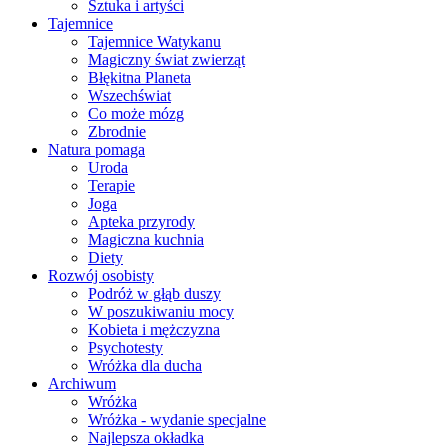
Sztuka i artyści
Tajemnice
Tajemnice Watykanu
Magiczny świat zwierząt
Błękitna Planeta
Wszechświat
Co może mózg
Zbrodnie
Natura pomaga
Uroda
Terapie
Joga
Apteka przyrody
Magiczna kuchnia
Diety
Rozwój osobisty
Podróż w głąb duszy
W poszukiwaniu mocy
Kobieta i mężczyzna
Psychotesty
Wróżka dla ducha
Archiwum
Wróżka
Wróżka - wydanie specjalne
Najlepsza okładka