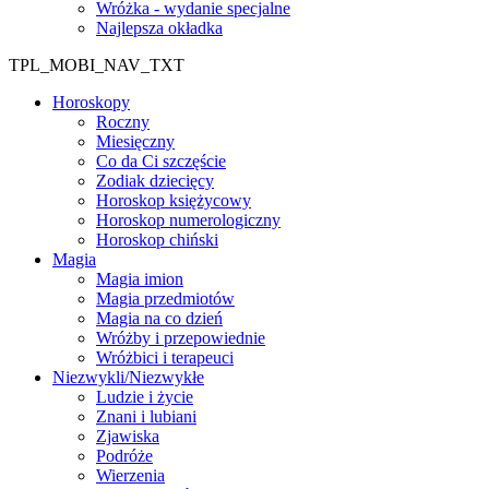
Wróżka - wydanie specjalne
Najlepsza okładka
TPL_MOBI_NAV_TXT
Horoskopy
Roczny
Miesięczny
Co da Ci szczęście
Zodiak dziecięcy
Horoskop księżycowy
Horoskop numerologiczny
Horoskop chiński
Magia
Magia imion
Magia przedmiotów
Magia na co dzień
Wróżby i przepowiednie
Wróżbici i terapeuci
Niezwykli/Niezwykłe
Ludzie i życie
Znani i lubiani
Zjawiska
Podróże
Wierzenia